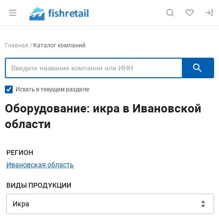
Раздел навигации по сайту fishretail.ru
Навигация по компаниям
Главная
Каталог компаний
П
Искать в текущем разделе
Оборудование: икра в Ивановской
области
Меню навигации
РЕГИОН
Ивановская область
ВИДЫ ПРОДУКЦИИ