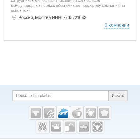
сотрудников в 41 офисе. Уникальная сеть офисов
международных продаж обеспечивает поддержку компаний на
основных...
Россия, Москва ИНН: 7705721043
О компании
Дополнительная информация
Поиск по сайту и ссы
Искать
Cсылки на полезные проекты
Fishretail.ru —
рыба,
морепродукты