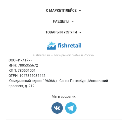
Важные разделы и контакты
Навигация по сайту
О МАРКЕТПЛЕЙСЕ
Новости Fishretail.ru
РАЗДЕЛЫ
Услуги и цены
Объявления
ТОВАРЫ И УСЛУГИ
Размещение рекламы
Каталог компаний
Рыбные снеки
Публичная оферта
Новости рынка
Рыба
Контактная информация
Форум
Fishretail.ru – весь
рынок рыбы
в России.
Икра
Политика обработки персональных данных
Бренды
ООО «Инлайн»
Морепродукты
Для СМИ
ИНН: 7805355672
Мониторинг
КПП: 780501001
Рыбопосадочный материал
Вакансии
ОГРН: 1047855085442
Полуфабрикаты
Юридический адрес: 196066, г. Санкт-Петербург, Московский
Блог
Консервы
проспект, д. 212
Добавить объявление
Мы в соцсетях:
Карта объявлений