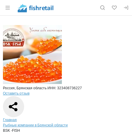
Раздел навигации по сайту fishretail.ru
Краткая информация о компании
BSK 
Страница компании
BSK -FISH
Страница компании
BSK -FISH, ИП
Россия, Брянская область
ИНН: 323408736227
Оставить отзыв
Навигация по сайту
Главная
Рыбные компании в Брянской области
BSK -FISH