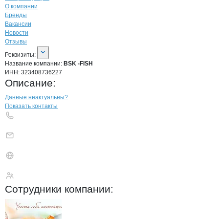
О компании
Бренды
Вакансии
Новости
Отзывы
О компании
BSK -FISH
Реквизиты
компании
BSK -FISH
Реквизиты:
Название компании:
BSK -FISH
ИНН:
323408736227
Описание:
Контакты
компании
BSK -FISH
+7(800)000-00-..
Данные неактуальны?
Показать контакты
BSK -FISH
Сотрудники
компании
: