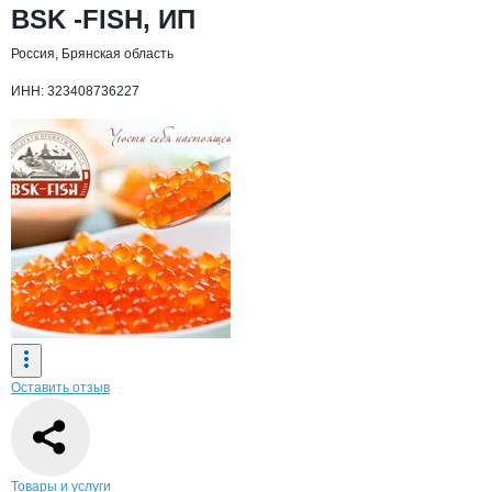
Основная информация о компании
BSK -FISH, ИП
Россия, Брянская область
ИНН: 323408736227
Оставить отзыв
Навигация по странице
компании
BSK 
Товары и услуги