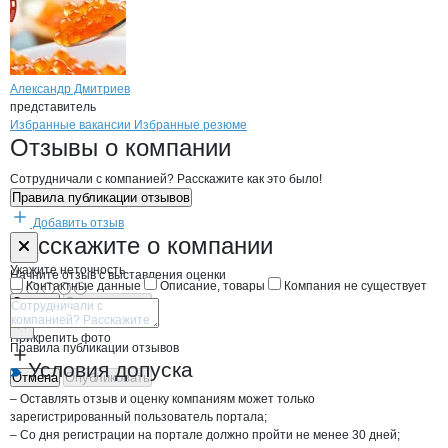
Александр Дмитриев
представитель
Бренды
Вакансии в
компани
BSK -FISH
BSK -FISH
Избранные вакансии
Избранные резюме
Новости o
BSK -FISH, ИП
BSK -FISH
Отзывы
о компании
Сотрудничали с компанией? Расскажите как это было!
Правила публикации отзывов
Добавить отзыв
Форма обратной связи о неточностях н
BSK -FISH
Расскажите
о компании
Укажите неточность
Начните отзыв с выставления оценки
Контактные данные
Описание, товары
Компания не существует
Отмена
Опубликовать
Прикрепить фото
Правила публикации отзывов
Условия допуска
Отмена
Опубликовать
– Оставлять отзыв и оценку компаниям может только
зарегистрированный пользователь портала;
– Со дня регистрации на портале должно пройти не менее 30 дней;