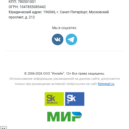
КПП: 780501001
Рыбопосадочный материал
Вакансии
ОГРН: 1047855085442
Полуфабрикаты
Юридический адрес: 196066, г. Санкт-Петербург, Московский
Блог
Консервы
проспект, д. 212
Добавить объявление
Мы в соцсетях:
Карта объявлений
Счетчики, авторское право, логотипы
© 2006‑2026 ООО “Инлайн”. 12+ Все права защищены.
Использование информации, размещенной на данном сайте, допускается
только при размещении активной гиперссылки на сайт
fishretail.ru