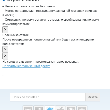
– Нельзя оставлять отзыв без оценки;
– Можно оставить один отзыв/оценку для одной компании один раз
в месяц;
– Сотрудники не могут оставлять отзывы о своей компании, но могут
комментировать их.
Спасибо за отзыв!
После модерации он появится на сайте и будет доступен другим
пользователям.
На сегодня ваш лимит просмотра контактов исчерпан.
Получить неограниченный доступ
Дополнительная информация
Поиск по сайту и ссы
Искать
Cсылки на полезные проекты