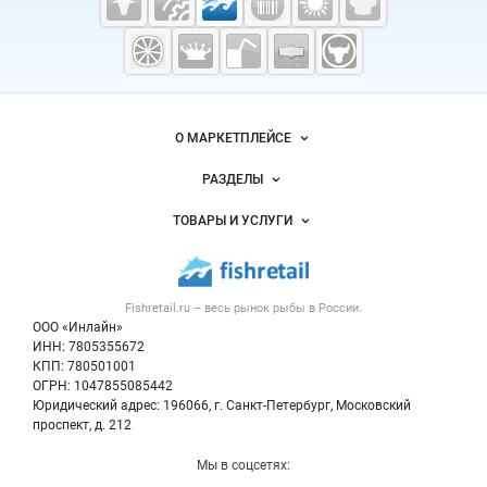
Fishretail.ru —
рыба,
морепродукты
Важные разделы и контакты
Навигация по сайту
О МАРКЕТПЛЕЙСЕ
Новости Fishretail.ru
РАЗДЕЛЫ
Услуги и цены
Объявления
ТОВАРЫ И УСЛУГИ
Размещение рекламы
Каталог компаний
Рыбные снеки
Публичная оферта
Новости рынка
Рыба
Контактная информация
Форум
Fishretail.ru – весь
рынок рыбы
в России.
Икра
Политика обработки персональных данных
Бренды
ООО «Инлайн»
Морепродукты
Для СМИ
ИНН: 7805355672
Мониторинг
КПП: 780501001
Рыбопосадочный материал
Вакансии
ОГРН: 1047855085442
Полуфабрикаты
Юридический адрес: 196066, г. Санкт-Петербург, Московский
Блог
Консервы
проспект, д. 212
Добавить объявление
Мы в соцсетях:
Карта объявлений