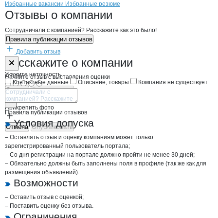
Бренды
Вакансии в
компани
МБМ
МБМ
Избранные вакансии
Избранные резюме
Новости o
МБМ, ООО
МБМ
Отзывы
о компании
Сотрудничали с компанией? Расскажите как это было!
Правила публикации отзывов
Добавить отзыв
Форма обратной связи о неточностях н
МБМ
Расскажите
о компании
Укажите неточность
Начните отзыв с выставления оценки
Контактные данные
Описание, товары
Компания не существует
Отмена
Опубликовать
Прикрепить фото
Правила публикации отзывов
Условия допуска
Отмена
Опубликовать
– Оставлять отзыв и оценку компаниям может только
зарегистрированный пользователь портала;
– Со дня регистрации на портале должно пройти не менее 30 дней;
– Обязательно должны быть заполнены поля в профиле (так же как для
размещения объявлений).
Возможности
– Оставить отзыв с оценкой;
– Поставить оценку без отзыва.
Ограничения