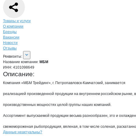
Навигация по странице
компании
МБМ
Товары и услуги
О компании
Бренды
Вакансии
Новости
Отзывы
О компании
МБМ
Реквизиты
компании
МБМ
Реквизиты:
Название компании:
МБМ
ИНН:
4101098649
Описание:
Компания «МБМ Трейдинг», г. Петропавловск-Камчатский, занимается

реализацией произведенной продукции на внутреннем российском рынке, в
производственных мощностях целой группы наших компаний.

Ассортимент выпускаемой продукции весьма разнообразен, это и охлажденн
свежемороженая рыбопродукция, вяленая, в том числе соленая, раскатанная
Контакты
компании
МБМ
+7(800)000-00-..
Данные неактуальны?