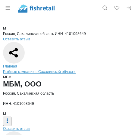
Раздел навигации по сайту fishretail.ru
Краткая информация о компании
МБМ
Страница компании
МБМ, ОО
Страница компании
МБМ, ООО
М
Россия, Сахалинская область
ИНН: 4101098649
Оставить отзыв
Навигация по сайту
Главная
Рыбные компании в Сахалинской области
МБМ
Основная информация о компании
МБМ, ООО
Россия, Сахалинская область
ИНН: 4101098649
М
Оставить отзыв