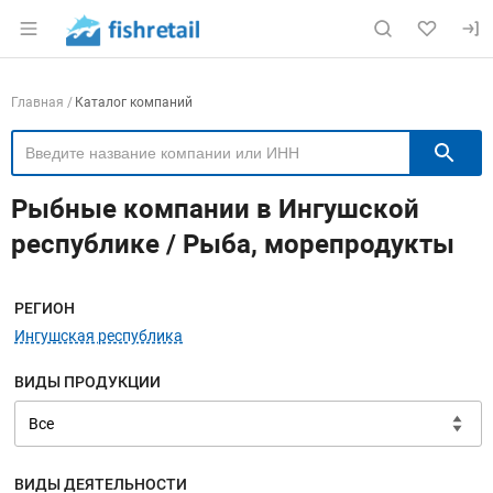
Раздел навигации по сайту fishretail.ru
Навигация по компаниям
Главная
Каталог компаний
П
Рыбные компании в Ингушской
республике / Рыба, морепродукты
Меню навигации
РЕГИОН
Ингушская республика
ВИДЫ ПРОДУКЦИИ
ВИДЫ ДЕЯТЕЛЬНОСТИ