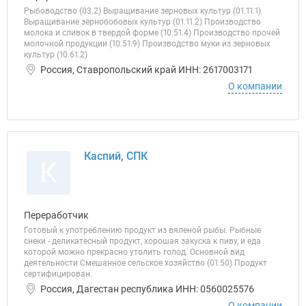
Рыбоводство (03.2) Выращивание зерновых культур (01.11.1)
Выращивание зернобобовых культур (01.11.2) Производство
молока и сливок в твердой форме (10.51.4) Производство прочей
молочной продукции (10.51.9) Производство муки из зерновых
культур (10.61.2)
Россия, Ставропольский край ИНН: 2617003171
О компании
Каспий, СПК
К
Переработчик
Готовый к употреблению продукт из вяленой рыбы. Рыбные
снеки - деликатесный продукт, хорошая закуска к пиву, и еда
которой можно прекрасно утолить голод. Основной вид
деятельности Смешанное сельское хозяйство (01.50) Продукт
сертифицирован.
Россия, Дагестан республика ИНН: 0560025576
О компании