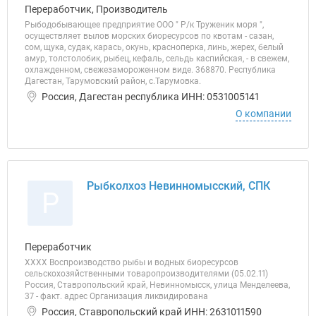
Переработчик, Производитель
Рыбодобывающее предприятие ООО " Р/к Труженик моря ",
осуществляет вылов морских биоресурсов по квотам - сазан,
сом, щука, судак, карась, окунь, красноперка, линь, жерех, белый
амур, толстолобик, рыбец, кефаль, сельдь каспийская, - в свежем,
охлажденном, свежезамороженном виде. 368870. Республика
Дагестан, Тарумовский район, с.Тарумовка.
Россия, Дагестан республика ИНН: 0531005141
О компании
Рыбколхоз Невинномысский, СПК
Р
Переработчик
ХХХХ Воспроизводство рыбы и водных биоресурсов
сельскохозяйственными товаропроизводителями (05.02.11)
Россия, Ставропольский край, Невинномысск, улица Менделеева,
37 - факт. адрес Организация ликвидирована
Россия, Ставропольский край ИНН: 2631011590