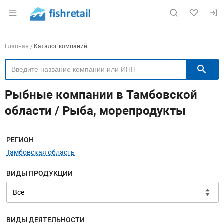
Раздел навигации по сайту fishretail.ru
Навигация по компаниям
Главная
Каталог компаний
П
Рыбные компании в Тамбовской
области / Рыба, морепродукты
Меню навигации
РЕГИОН
Тамбовская область
ВИДЫ ПРОДУКЦИИ
ВИДЫ ДЕЯТЕЛЬНОСТИ