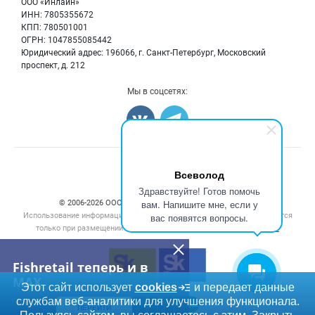
Бренды
ООО «Инлайн»
Морепродукты
Для СМИ
ИНН: 7805355672
Мониторинг
КПП: 780501001
Рыбопосадочный материал
Вакансии
ОГРН: 1047855085442
Полуфабрикаты
Юридический адрес: 196066, г. Санкт-Петербург, Московский
Блог
Консервы
проспект, д. 212
Добавить объявление
Мы в соцсетях:
Карта объявлений
Счетчики, авторское право, логотипы
Всеволод
Здравствуйте! Готов помочь
вам. Напишите мне, если у
© 2006‑2026 ООО “Инлайн”. 12+ Все права защищены.
Использование информации, размещенной на данном сайте, допускается
вас появятся вопросы.
только при размещении активной гиперссылки на сайт
fishretail.ru
Fishretail теперь и в
MAX
Этот сайт использует
cookies
и передает данные
службам веб-аналитики для улучшения функционала.
ПЕРЕЙТИ