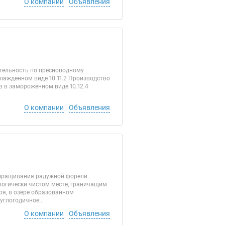
О компании
Объявления
ятельность по пресноводному
хлажденном виде 10.11.2 Производство
 в замороженном виде 10.12.4
О компании
Объявления
ыращивания радужной форели.
логически чистом месте, граничащим
ря, в озере образованном
глогодичное...
О компании
Объявления