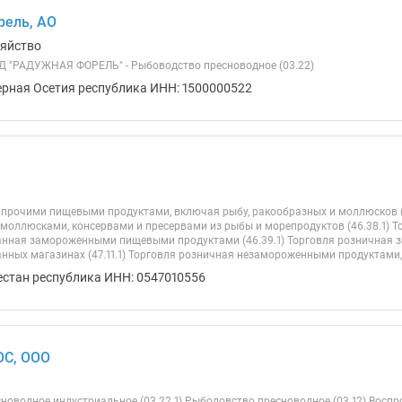
рель, АО
зяйство
 "РАДУЖНАЯ ФОРЕЛЬ" - Рыбоводство пресноводное (03.22)
ерная Осетия республика ИНН: 1500000522
 прочими пищевыми продуктами, включая рыбу, ракообразных и моллюсков (
моллюсками, консервами и пресервами из рыбы и морепродуктов (46.38.1) Т
нная замороженными пищевыми продуктами (46.39.1) Торговля розничная
нных магазинах (47.11.1) Торговля розничная незамороженными продуктами, 
естан республика ИНН: 0547010556
С, ООО
новодное индустриальное (03.22.1) Рыболовство пресноводное (03.12) Восп