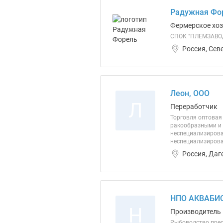
Радужная Фо
Фермерское хо
СПОК "ПЛЕМЗАВОД
Россия, Сев
Леон, ООО
Л
Переработчик
Торговля оптовая
ракообразными и 
неспециализирова
неспециализирова
Россия, Даг
НПО АКВАБИО
Н
Производитель
Рыбоводство прес