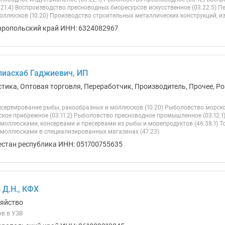
.21.4) Воспроизводство пресноводных биоресурсов искусственное (03.22.5) 
ллюсков (10.20) Производство строительных металлических конструкций, изде
вропольский край ИНН: 6324082967
иасхаб Гаджиевич, ИП
стика, Оптовая торговля, Переработчик, Производитель, Прочее, Ро
нсервирование рыбы, ракообразных и моллюсков (10.20) Рыболовство морско
кое прибрежное (03.11.2) Рыболовство пресноводное промышленное (03.12.1)
моллюсками, консервами и пресервами из рыбы и морепродуктов (46.38.1) Т
моллюсками в специализированных магазинах (47.23)
естан республика ИНН: 051700755635
Д.Н., КФХ
зяйство
ов в УЗВ