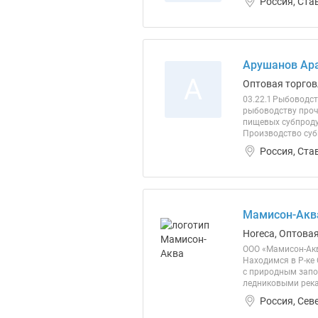
Россия, Ста
Арушанов Ар
А
Оптовая торгов
03.22.1 Рыбоводс
рыбоводству проча
пищевых субпроду
Производство субп
Россия, Ста
Мамисон-Акв
Horeca, Оптова
ООО «Мамисон-Ак
Находимся в Р-ке
с природным запо
ледниковыми река
Россия, Сев