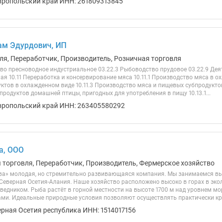
вропольский край ИНН: 261809313845
ам Эдурдович, ИП
ля, Переработчик, Производитель, Розничная торговля
тво пресноводное индустриальное 03.22.3 Рыбоводство прудовое 03.22.9 Де
я 10.11 Переработка и консервирование мяса 10.11.1 Производство мяса в о
ктов в охлажденном виде 10.11.3 Производство мяса и пищевых субпродуктов
родуктов домашней птицы, пригодных для употребления в пищу 10.13.1...
вропольский край ИНН: 263405580292
а, ООО
я торговля, Переработчик, Производитель, Фермерское хозяйство
ва» молодая, но стремительно развивающаяся компания. Мы занимаемся в
 Северная Осетия-Алания. Наше хозяйство расположено высоко в горах в эко
ведником. Рыба растёт в горной местности на высоте 1700 м над уровнем мо
ми. Идеальные природные условия позволяют осуществлять практически кру
ерная Осетия республика ИНН: 1514017156