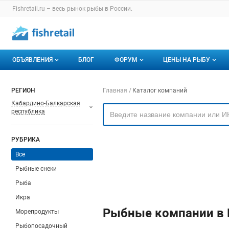
Раздел навигации по сайту fishretail.ru
Fishretail.ru – весь
рынок рыбы
в России.
Авторизация и меню пользователя
Навигация по разделам сайта fishretail.ru
ОБЪЯВЛЕНИЯ
БЛОГ
ФОРУМ
ЦЕНЫ НА РЫБУ
Объявления
Все темы
О мониторингах
Навигация по компа
РЕГИОН
Главная
Каталог компаний
Кабардино-Балкарская
Горячее предложение
Избранные
Актуальные мони
республика
Мои объявления
С моим участием
Динамика цен
РУБРИКА
Отзывы
Все
Рыбные снеки
Рыба
Икра
Рыбные компании в 
Морепродукты
Рыбопосадочный