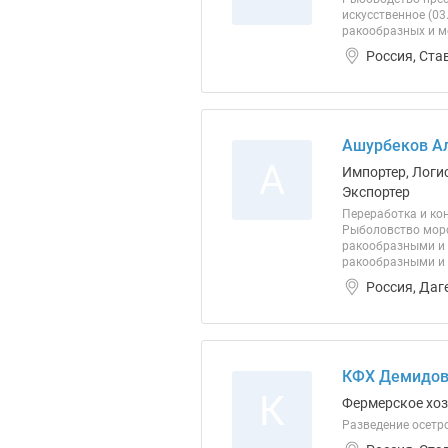
искусственное (03
ракообразных и мо
Россия, Ста
Ашурбеков Ал
А
Импортер, Логи
Экспортер
Переработка и ко
Рыболовство морс
ракообразными и 
ракообразными и 
Россия, Даг
КФХ Демидов 
К
Фермерское хо
Разведение осетр