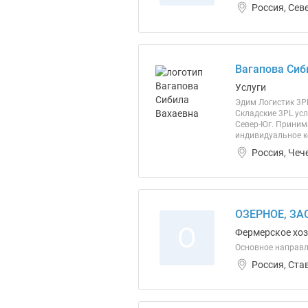
Россия, Сев
Вагапова Сиб
Услуги
Эдим Логистик 3PL
Складские 3PL усл
Север-Юг. Приним
индивидуальное к
Россия, Чеч
ОЗЕРНОЕ, ЗА
О
Фермерское хо
Основное направл
Россия, Ста