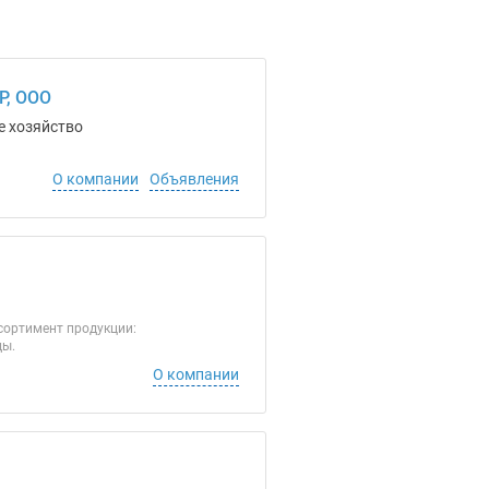
, ООО
е хозяйство
О компании
Объявления
сортимент продукции:
ды.
О компании