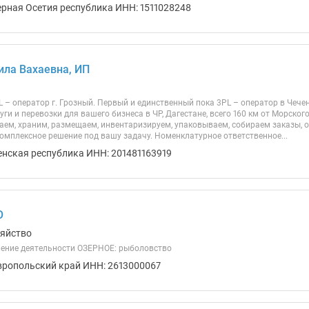
ерная Осетия республика ИНН: 1511028248
ила Вахаевна, ИП
 – оператор г. Грозный. Первый и единственный пока 3PL – оператор в Чечен
уги и перевозки для вашего бизнеса в ЧР, Дагестане, всего 160 км от Морск
аем, храним, размещаем, инвентаризируем, упаковываем, собираем заказы, 
омплексное решение под вашу задачу. Номенклатурное ответственное...
енская республика ИНН: 201481163919
О
зяйство
ение деятельности ОЗЕРНОЕ: рыболовство
вропольский край ИНН: 2613000067