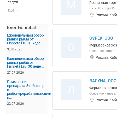
М
Услуги
Розничная торг
Пн. - Пт. с 8 до 16
Ещё
Россия, Каб
Блог Fishretail
Еженедельный обзор
ОЗРЕК, ООО
рынка рыбы от
Fishretail.ru: 31 неде...
О
Фермерское хо
3.08.2026
Основное направл
Россия, Каб
Еженедельный обзор
рынка рыбы от
Fishretail.ru: 30 неде...
27.07.2026
ЛАГУНА, ООО
Применение
препарата Экобактер
Л
Фермерское хо
в
рыбоперерабатывающей
Основное направл
п...
Россия, Каб
22.07.2026