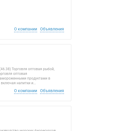
О компании
Объявления
46.38) Торговля оптовая рыбой,
орговля оптовая
 замороженными продуктами в
включая напитки и...
О компании
Объявления
роизводство морских биоресурсов