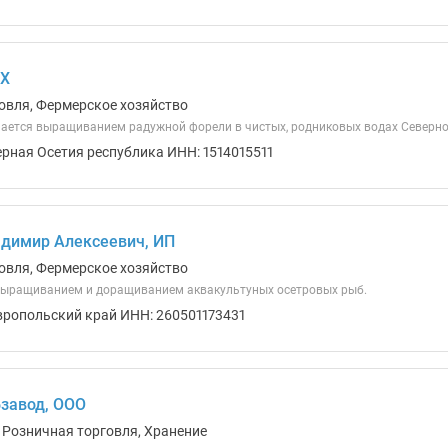
ФХ
овля, Фермерское хозяйство
ется выращиванием радужной форели в чистых, родниковых водах Северно
ерная Осетия республика ИНН: 1514015511
димир Алексеевич, ИП
овля, Фермерское хозяйство
выращиванием и доращиванием аквакультуных осетровых рыб.
вропольский край ИНН: 260501173431
завод, ООО
 Розничная торговля, Хранение