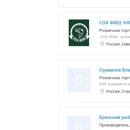
СОА ФИШ, К
Розничная торг
«СОА ФИШ» занима
Россия, Сев
Сурмилов Вла
С
Розничная торг
КФХ занимается 
Россия, Ста
Брянский рыб
Б
Производитель,