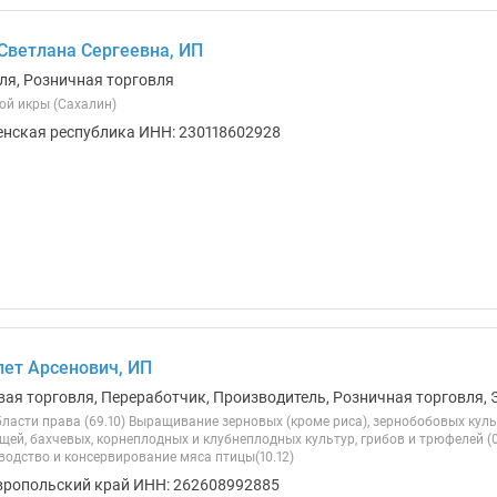
Светлана Сергеевна, ИП
ля, Розничная торговля
ой икры (Сахалин)
енская республика ИНН: 230118602928
пет Арсенович, ИП
вая торговля, Переработчик, Производитель, Розничная торговля, 
ласти права (69.10) Выращивание зерновых (кроме риса), зернобобовых культ
ей, бахчевых, корнеплодных и клубнеплодных культур, грибов и трюфелей (0
зводство и консервирование мяса птицы(10.12)
вропольский край ИНН: 262608992885