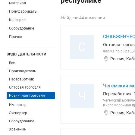
республике
материал
Полуфабрикаты
Найдено 44 компании
Консервы
Оборудование
СНАБЖЕНЧЕС
Прочее
С
Оптовая торгов
Ферма по выращи
ВИДЫ ДЕЯТЕЛЬНОСТИ
Россия, Каб
Все
Производитель
Переработчик
Чегемский мо
Оптовая торговля
Ч
Переработчик, 
Розничная торговля
Чегемский молочн
Импортер
Кисломолочная про
Россия, Каб
Экспортер
Оборудование
Хранение