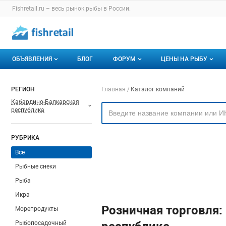
Раздел навигации по сайту fishretail.ru
Fishretail.ru – весь
рынок рыбы
в России.
Авторизация и меню пользователя
Навигация по разделам сайта fishretail.ru
ОБЪЯВЛЕНИЯ
БЛОГ
ФОРУМ
ЦЕНЫ НА РЫБУ
Объявления
Все темы
О мониторингах
Навигация по компа
РЕГИОН
Главная
Каталог компаний
Кабардино-Балкарская
Горячее предложение
Избранные
Актуальные мони
республика
Мои объявления
С моим участием
Динамика цен
РУБРИКА
Отзывы
Все
Рыбные снеки
Рыба
Икра
Розничная торговля:
Морепродукты
Рыбопосадочный