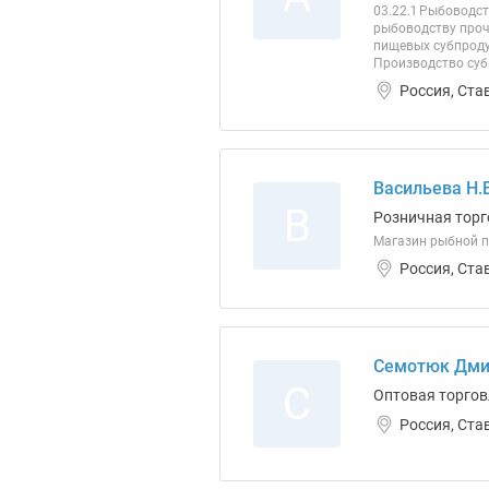
03.22.1 Рыбоводс
рыбоводству проча
пищевых субпроду
Производство субп
Россия, Ста
Васильева Н.В
В
Розничная торг
Магазин рыбной 
Россия, Ста
Семотюк Дми
С
Оптовая торгов
Россия, Ста