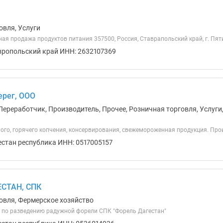
овля, Услуги
ая продажа продуктов питания 357500, Россия, Ставрапольский край, г. Пятиго
вропольский край ИНН: 2632107369
ерег, ООО
Переработчик, Производитель, Прочее, Розничная торговля, Услуги
ого, горячего копчения, консервирования, свежемороженная продукция. Про
естан республика ИНН: 0517005157
СТАН, СПК
овля, Фермерское хозяйство
 по разведению радужной форели СПК "Форель Дагестан"