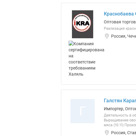
Краснобаева 
Оптовая торгов
Реализация красн
Россия, Чеч
Галстян Кара
Г
Импортер, Опто
Деятельность в об
Выращивание овощ
мяса (10.11) Прои
Россия, Ста