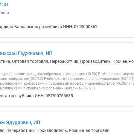
ЙПО
овля
ардино-Балкарская республика ИНН: 0703000861
иасхаб Гаджиевич, ИП
стика, Оптовая торговля, Переработчик, Производитель, Прочее, Ро
нсервирование рыбы, ракообразных и моллюсков (10.20) Рыболовство морско
кое прибрежное (03.11.2) Рыболовство пресноводное промышленное (03.12.1)
моллюсками, консервами и пресервами из рыбы и морепродуктов (46.38.1) Т
моллюсками в специализированных магазинах (47.23)
естан республика ИНН: 051700755635
ам Эдурдович, ИП
ля, Переработчик, Производитель, Розничная торговля