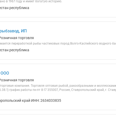
но в 1967 году и имеет богатую историю.
естан республика
рыбзавод, ИП
Розничная торговля
мается переработкой рыбы частиковых пород Волго-Каспийского водного ба
естан республика
 ООО
Розничная торговля
торговая компания. Торговля оптовая рыбой, ракообразными и моллюсками,
.38.1) график работы пн-пт 8-17 355007, Россия, Ставропольский край, г. Ста
вропольский край ИНН: 2634033835