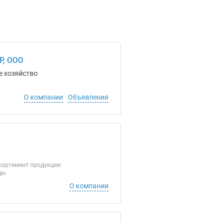
, ООО
е хозяйство
О компании
Объявления
сортимент продукции:
ды.
О компании