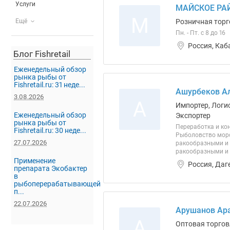
Услуги
МАЙСКОЕ РА
М
Ещё
Розничная торг
Пн. - Пт. с 8 до 16
Россия, Каб
Блог Fishretail
Еженедельный обзор
рынка рыбы от
Fishretail.ru: 31 неде...
Ашурбеков Ал
3.08.2026
А
Импортер, Логи
Еженедельный обзор
Экспортер
рынка рыбы от
Переработка и ко
Fishretail.ru: 30 неде...
Рыболовство морс
27.07.2026
ракообразными и 
ракообразными и 
Применение
Россия, Даг
препарата Экобактер
в
рыбоперерабатывающей
п...
22.07.2026
Арушанов Ар
А
Оптовая торгов