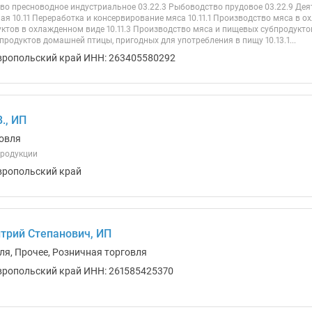
тво пресноводное индустриальное 03.22.3 Рыбоводство прудовое 03.22.9 Де
я 10.11 Переработка и консервирование мяса 10.11.1 Производство мяса в о
ктов в охлажденном виде 10.11.3 Производство мяса и пищевых субпродуктов
родуктов домашней птицы, пригодных для употребления в пищу 10.13.1...
вропольский край ИНН: 263405580292
., ИП
овля
продукции
вропольский край
трий Степанович, ИП
ля, Прочее, Розничная торговля
вропольский край ИНН: 261585425370