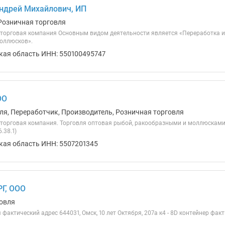
ндрей Михайлович, ИП
Розничная торговля
торговая компания Основным видом деятельности является «Переработка и
оллюсков».
кая область ИНН: 550100495747
ОО
ля, Переработчик, Производитель, Розничная торговля
торговая компания. Торговля оптовая рыбой, ракообразными и моллюсками,
.38.1)
кая область ИНН: 5507201345
Г, ООО
овля
фактический адрес 644031, Омск, 10 лет Октября, 207а к4 - 8D контейнер факти