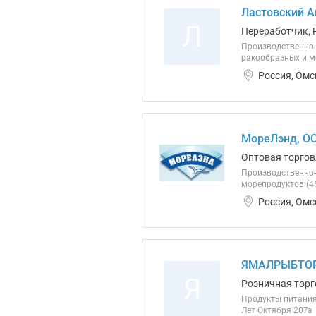
Ластовский А
Л
Переработчик, 
Производственно-
ракообразных и м
Россия, Омс
МореЛэнд, О
Оптовая торгов
Производственно-
морепродуктов (46
Россия, Омс
ЯМАЛРЫБТОР
Я
Розничная торг
Продукты питания 
Лет Октября 207а