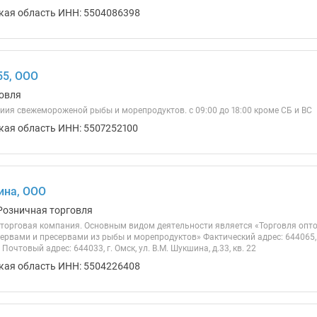
кая область ИНН: 5504086398
55, ООО
овля
иия свежемороженой рыбы и морепродуктов. с 09:00 до 18:00 кроме СБ и ВС
кая область ИНН: 5507252100
ина, ООО
Розничная торговля
торговая компания. Основным видом деятельности является «Торговля опт
рвами и пресервами из рыбы и морепродуктов» Фактический адрес: 644065, Рос
Почтовый адрес: 644033, г. Омск, ул. В.М. Шукшина, д.33, кв. 22
кая область ИНН: 5504226408