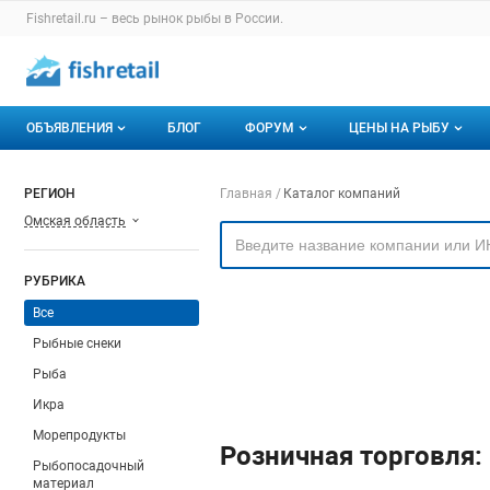
Раздел навигации по сайту fishretail.ru
Fishretail.ru – весь
рынок рыбы
в России.
Авторизация и меню пользователя
Навигация по разделам сайта fishretail.ru
ОБЪЯВЛЕНИЯ
БЛОГ
ФОРУМ
ЦЕНЫ НА РЫБУ
Объявления
Все темы
О мониторингах
Навигация по компа
РЕГИОН
Главная
Каталог компаний
Омская область
Горячее предложение
Избранные
Актуальные мони
Мои объявления
С моим участием
Динамика цен
РУБРИКА
Отзывы
Все
Рыбные снеки
Рыба
Икра
Морепродукты
Розничная торговля:
Рыбопосадочный
материал