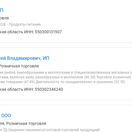
ИП
овля
О.В. - Продукты питания
кая область ИНН: 550300131507
ей Владимирович, ИП
Розничная торговля
ая рыбой, ракообразными и моллюсками в специализированных магазинах (4
ами, включая рыбу, ракообразных и моллюсков (46.38) Торговля розничная
ми товарами (47.89) Деятельность по складированию и хранению (52.10)
кая область ИНН: 550302346240
, ООО
ля, Розничная торговля
я ТД Шкуренко занимается оптовой торговлей продукцией