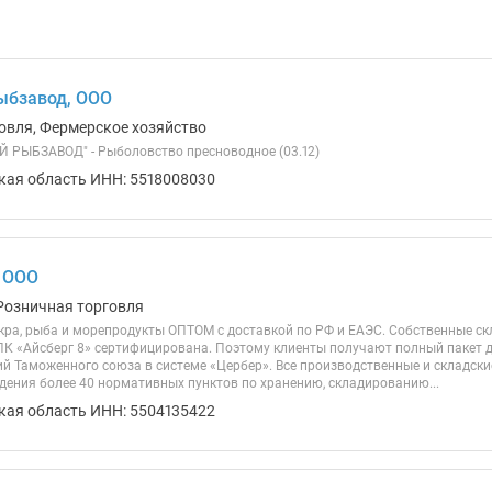
ыбзавод, ООО
овля, Фермерское хозяйство
РЫБЗАВОД" - Рыболовство пресноводное (03.12)
кая область ИНН: 5518008030
, ООО
Розничная торговля
кра, рыба и морепродукты ОПТОМ с доставкой по РФ и ЕАЭС. Собственные скл
ПК «Айсберг 8» сертифицирована. Поэтому клиенты получают полный пакет 
ий Таможенного союза в системе «Цербер». Все производственные и складс
дения более 40 нормативных пунктов по хранению, складированию...
кая область ИНН: 5504135422