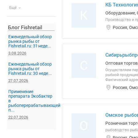
КБ Технологи
Ещё
К
Оборудование, 
Производство и п
Блог Fishretail
Россия, Омс
Еженедельный обзор
рынка рыбы от
Fishretail.ru: 31 неде...
3.08.2026
Сибирьрыбпр
С
Оптовая торгов
Еженедельный обзор
рынка рыбы от
Осуществляем пер
Fishretail.ru: 30 неде...
рыбной продукцие
Фактический адрес
27.07.2026
Россия, Омс
Применение
препарата Экобактер
в
рыбоперерабатывающей
п...
Омское рыбов
22.07.2026
О
Розничная торг
рыбоводство рыба
Россия, Омс