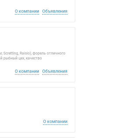
О компании
Объявления
cretting, Raisio), форель отличного
ой рыбный цех, качество
О компании
Объявления
О компании