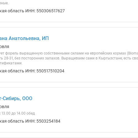
еные.
кая область ИНН: 550306517627
ана Анатольевна, ИП
овля
т форель выращенную собственными силами на европейских кормах (Biomar, S
ть 28-31, без посторонних запахов. Выращиваем сами в Кыргызстане, есть св
ртификатами.
кая область ИНН: 550517510204
-Сибирь, ООО
овля
 с 13.00 до 14.00 обед
кая область ИНН: 5503254184