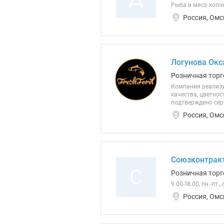
Рыба и мясо копч
Россия, Омс
Логунова Окс
Розничная торг
Компания реализуе
качества, цветнос
подтверждено се
Россия, Омс
Союзконтракт
С
Розничная торг
9.00-18.00, пн.-пт.,
Россия, Омс