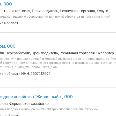
я, ООО
Оптовая торговля, Производитель, Розничная торговля, Услуги
родажа пищевого оборудования для полуфабрикатов из теста с начинкой.
кая область
ом, ООО
ля, Переработчик, Производитель, Розничная торговля, Экспортер
еработку и продажу речной и морской рыбы собственного производства. Мы 
й торгуют оптом большинство торговых точек на оптовых рынках. Цена зави
: Россия, г Омск, ул Барабинская, д 44
кая область ИНН: 5507212690
одное хозяйство "Живая рыба", ООО
овля, Фермерское хозяйство
лка продажа живой рыбы, РАКОВ транспортировка спецтехникой
кая область