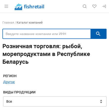
Раздел навигации по сайту fishretail.ru
Навигация по компаниям
Главная
Каталог компаний
П
Розничная торговля: рыбой,
морепродуктами в Республике
Беларусь
Меню навигации
РЕГИОН
Другое
ВИДЫ ПРОДУКЦИИ