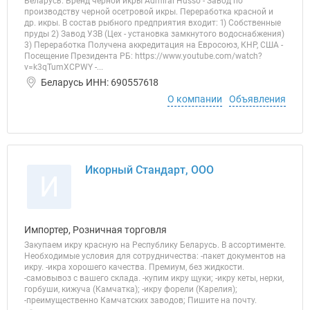
Беларусь. Бренд черной икры Admiral Husso - Завод по
производству черной осетровой икры. Переработка красной и
др. икры. В состав рыбного предприятия входит: 1) Собственные
пруды 2) Завод УЗВ (Цех - установка замкнутого водоснабжения)
3) Переработка Получена аккредитация на Евросоюз, КНР, США -
Посещение Президента РБ: https://www.youtube.com/watch?
v=k3qTumXCPWY -...
Беларусь ИНН: 690557618
О компании
Объявления
Икорный Стандарт, ООО
И
Импортер, Розничная торговля
Закупаем икру красную на Республику Беларусь. В ассортименте.
Необходимые условия для сотрудничества: -пакет документов на
икру. -икра хорошего качества. Премиум, без жидкости.
-самовывоз с вашего склада. -купим икру щуки; -икру кеты, нерки,
горбуши, кижуча (Камчатка); -икру форели (Карелия);
-преимущественно Камчатских заводов; Пишите на почту.