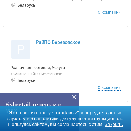
Беларусь
О компании
РайПО Березовское
Р
Розничная торговля, Услуги
Компания РайПО Березовское
Беларусь
О компании
Fishretail теперь и в
MAX
Этот сайт использует
cookies
и передает данные
Бакалея КУТП
службам веб-аналитики для улучшения функционала.
Б
ПЕРЕЙТИ
Пользуясь сайтом, вы соглашаетесь с этим.
Закрыть