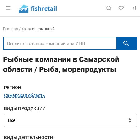
Раздел навигации по сайту fishretail.ru
Навигация по компаниям
Главная
Каталог компаний
П
Рыбные компании в Самарской
области / Рыба, морепродукты
Меню навигации
РЕГИОН
Самарская область
ВИДЫ ПРОДУКЦИИ
ВИДЫ ДЕЯТЕЛЬНОСТИ