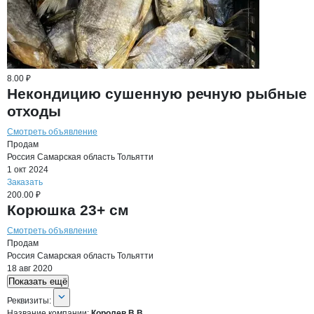
8.00 ₽
Некондицию сушенную речную рыбные
отходы
Смотреть объявление
Продам
Россия
Самарская область
Тольятти
1 окт 2024
Заказать
200.00 ₽
Корюшка 23+ см
Смотреть объявление
Продам
Россия
Самарская область
Тольятти
18 авг 2020
Показать ещё
О компании
Королев В.В.
Реквизиты
компании
Королев В.В.
Реквизиты:
Название компании:
Королев В.В.