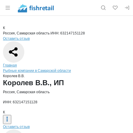
Раздел навигации по сайту fishretail.ru
Краткая информация о компании
Корол
Страница компании
Королев В
Страница компании
Королев В.В., ИП
К
Россия, Самарская область
ИНН: 632147151128
Оставить отзыв
Навигация по сайту
Главная
Рыбные компании в Самарской области
Королев В.В.
Основная информация о компании
Королев В.В., ИП
Россия, Самарская область
ИНН: 632147151128
К
Оставить отзыв