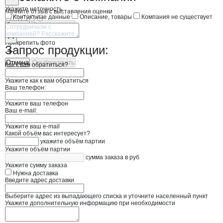
Укажите неточность
Начните отзыв с выставления оценки
Контактные данные
Описание, товары
Компания не существует
Отмена
Опубликовать
Прикрепить фото
Запрос продукции:
Отмена
Опубликовать
Как к вам обратиться?
Укажите как к вам обратиться
Ваш телефон:
Укажите ваш телефон
Ваш e-mail:
Укажите ваш e-mail
Какой объём вас интересует?
укажите объём партии
Укажите объём партии
сумма заказа в руб
Укажите сумму заказа
Нужна доставка
Введите адрес доставки
Выберите адрес из выпадающего списка и уточните населенный пункт
Укажите дополнительную информацию при необходимости