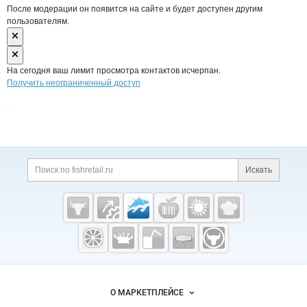
После модерации он появится на сайте и будет доступен другим
пользователям.
На сегодня ваш лимит просмотра контактов исчерпан.
Получить неограниченный доступ
Дополнительная информация
Поиск по сайту и ссы
Искать
Cсылки на полезные проекты
Fishretail.ru —
рыба,
морепродукты
Важные разделы и контакты
Навигация по сайту
О МАРКЕТПЛЕЙСЕ