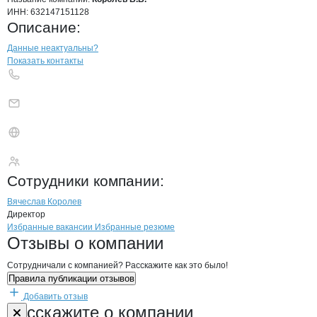
ИНН:
632147151128
Описание:
Контакты
компании
Королев В.В.
+7(800)000-00-..
Данные неактуальны?
Показать контакты
Королев В.В.
Сотрудники
компании
:
Вячеслав Королев
Директор
Бренды
Вакансии в
компани
Королев В.В.
Королев В.В.
Избранные вакансии
Избранные резюме
Новости o
Королев В.В., ИП
Королев В.В.
Отзывы
о компании
Сотрудничали с компанией? Расскажите как это было!
Правила публикации отзывов
Добавить отзыв
Форма обратной связи о неточностях н
Королев В.В.
Расскажите
о компании