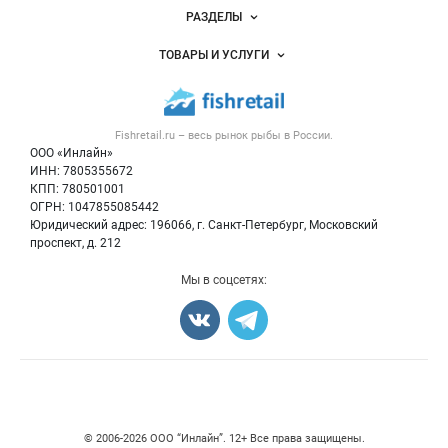
Новости Fishretail.ru
РАЗДЕЛЫ
Услуги и цены
Объявления
ТОВАРЫ И УСЛУГИ
Размещение рекламы
Каталог компаний
Рыбные снеки
Публичная оферта
Новости рынка
Рыба
Контактная информация
Форум
Fishretail.ru – весь
рынок рыбы
в России.
Икра
Политика обработки персональных данных
Бренды
ООО «Инлайн»
Морепродукты
Для СМИ
ИНН: 7805355672
Мониторинг
КПП: 780501001
Рыбопосадочный материал
Вакансии
ОГРН: 1047855085442
Полуфабрикаты
Юридический адрес: 196066, г. Санкт-Петербург, Московский
Блог
Консервы
проспект, д. 212
Добавить объявление
Мы в соцсетях:
Карта объявлений
Счетчики, авторское право, логотипы
© 2006‑2026 ООО “Инлайн”. 12+ Все права защищены.