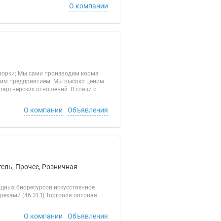
О компании
норки;­ Мы сами производим корма
шим предприятием. Мы высоко ценим
артнерских отношений. В связи с
О компании
Объявления
ель, Прочее, Розничная
одных биоресурсов искусственное
рехами (46.31.1) Торговля оптовая
О компании
Объявления