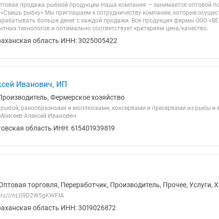
птовая продажа рыбной продукции Наша компания — занимается оптовой по
«Съешь рыбку» Мы приглашаем к сотрудничеству компании, которые осущес
 зарабатывать больше денег с каждой продажи. Вся продукция фирмы ООО «В
ытных технологов и оптимально соответствует критериям цена/качество.
раханская область ИНН: 3025005422
сей Иванович, ИП
Производитель, Фермерское хозяйство
 рыбой, ракообразными и моллюсками, консервами и пресервами из рыбы и м
Моисеев Алексей Иванович
товская область ИНН: 615401939819
Оптовая торговля, Переработчик, Производитель, Прочее, Услуги, 
ex.ru/i/nLG9D2W5gKWFfA
раханская область ИНН: 3019026872