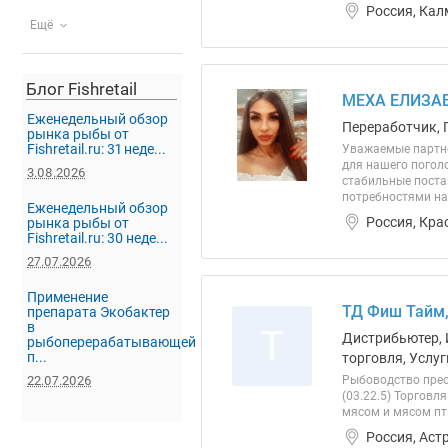
Россия, Кал
Ещё
Блог Fishretail
МЕХА ЕЛИЗА
Еженедельный обзор
Переработчик, 
рынка рыбы от
Fishretail.ru: 31 неде...
Уважаемые партне
для нашего погол
3.08.2026
стабильные поста
потребностями наш
Еженедельный обзор
Россия, Кра
рынка рыбы от
Fishretail.ru: 30 неде...
27.07.2026
Применение
ТД Фиш Тайм
препарата Экобактер
в
Т
Дистрибьютер, 
рыбоперерабатывающей
п...
торговля, Услуг
22.07.2026
Рыбоводство прес
(03.22.5) Торговл
мясом и мясом пти
Россия, Аст