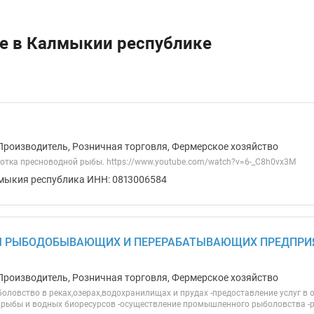
ее в Калмыкии республике
Производитель, Розничная торговля, Фермерское хозяйство
отка пресноводной рыбы. https://www.youtube.com/watch?v=6-_C8h0vx3M
мыкия республика ИНН: 0813006584
 РЫБОДОБЫВАЮЩИХ И ПЕРЕРАБАТЫВАЮЩИХ ПРЕДПРИЯ
Производитель, Розничная торговля, Фермерское хозяйство
боловство в реках,озерах,водохранилищах и прудах -предоставление услуг в
 рыбы и водных биоресурсов -осуществление промышленного рыболовства -