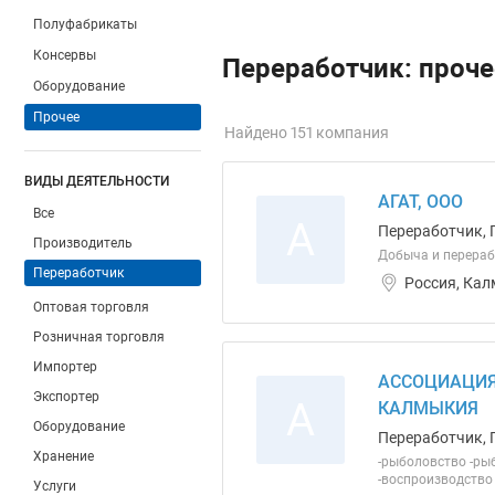
Полуфабрикаты
Консервы
Переработчик: проч
Оборудование
Прочее
Найдено 151 компания
ВИДЫ ДЕЯТЕЛЬНОСТИ
АГАТ, ООО
Все
А
Переработчик, 
Производитель
Добыча и перераб
Переработчик
Россия, Кал
Оптовая торговля
Розничная торговля
Импортер
АССОЦИАЦИЯ
Экспортер
А
КАЛМЫКИЯ
Оборудование
Переработчик, 
Хранение
-рыболовство -ры
-воспроизводство
Услуги