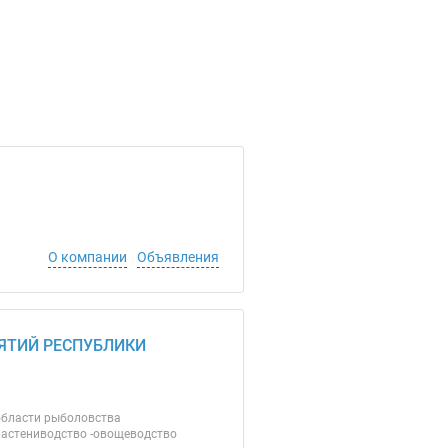
О компании
Объявления
ТИЙ РЕСПУБЛИКИ
 области рыболовства
растениводство -овощеводство