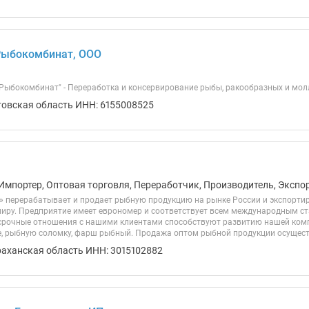
Рыбокомбинат, ООО
Рыбокомбинат" - Переработка и консервирование рыбы, ракообразных и молл
товская область ИНН: 6155008525
Импортер, Оптовая торговля, Переработчик, Производитель, Экспо
 перерабатывает и продает рыбную продукцию на рынке России и экспортируе
миру. Предприятие имеет еврономер и соответствует всем международным с
срочные отношения с нашими клиентами способствуют развитию нашей ко
е, рыбную соломку, фарш рыбный. Продажа оптом рыбной продукции осуществ
раханская область ИНН: 3015102882