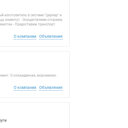
й изготовитель в системе "Цербер" и
ь клиенту): - Осуществляем отправку
бекистан - Предоставим транспорт
О компании
Объявления
ент: 1) охлажденная, мороженая,
О компании
Объявления
луги