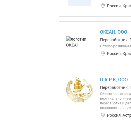
Россия, Кра
ОКЕАН, ООО
Переработчик, 
Оптово-розничная 
Россия, Кра
П А Р К, ООО
Переработчик, 
Общество с огран
вертикально инте
переработка и да
позволяет принима
Россия, Аст