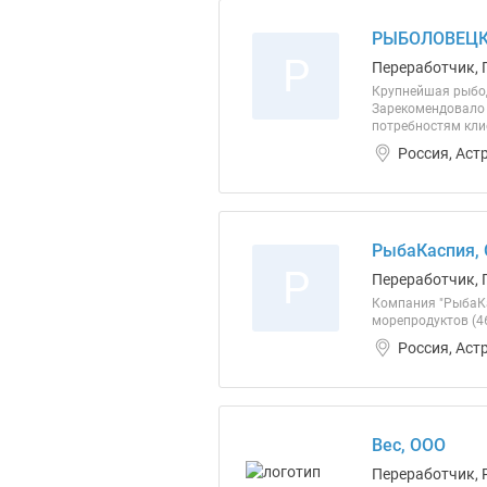
РЫБОЛОВЕЦК
Р
Переработчик, 
Крупнейшая рыбод
Зарекомендовало 
потребностям кли
Россия, Аст
РыбаКаспия,
Р
Переработчик, 
Компания "РыбаКа
морепродуктов (46
Россия, Аст
Вес, ООО
Переработчик, 