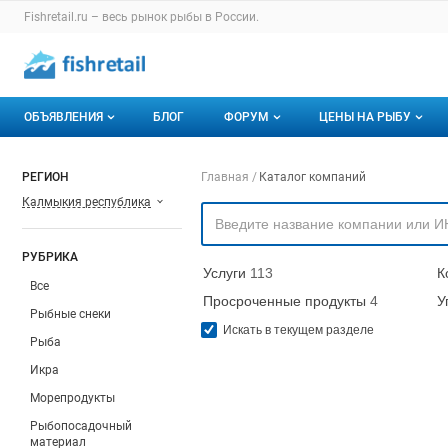
Раздел навигации по сайту fishretail.ru
Fishretail.ru – весь
рынок рыбы
в России.
Авторизация и меню пользователя
Навигация по разделам сайта fishretail.ru
ОБЪЯВЛЕНИЯ
БЛОГ
ФОРУМ
ЦЕНЫ НА РЫБУ
Объявления
Все темы
О мониторингах
Навигация по компа
РЕГИОН
Главная
Каталог компаний
Калмыкия республика
Горячее предложение
Избранные
Актуальные мони
Мои объявления
С моим участием
Динамика цен
РУБРИКА
Услуги
113
К
Отзывы
Все
Просроченные продукты
4
У
Рыбные снеки
Искать в текущем разделе
Рыба
Икра
Морепродукты
Рыбопосадочный
материал