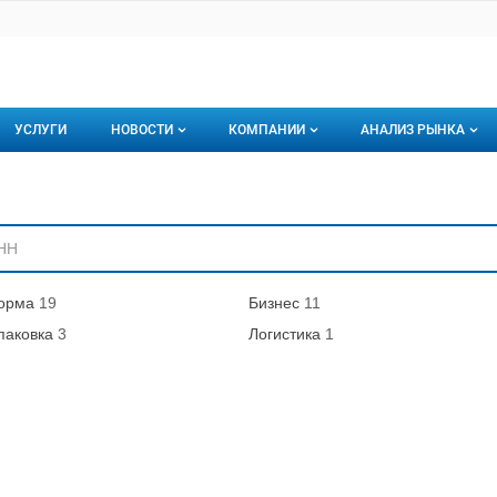
УСЛУГИ
НОВОСТИ
КОМПАНИИ
АНАЛИЗ РЫНКА
Новости рыбного рынка
Каталог компаний
ниям
торинги
О каталоге компаний
Подписаться на 
Премиум размещение
орма
19
Бизнес
11
паковка
3
Логистика
1