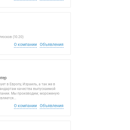
юсков (10.20)
О компании
Объявления
ртер
т в Европу, Израиль, а так же в
тандартам качества выпускаемой
мпании. Мы производим; мороженую
ляется...
О компании
Объявления