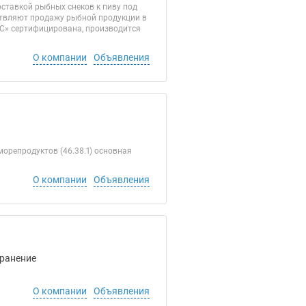
ставкой рыбных снеков к пиву под
твляют продажу рыбной продукции в
ЕС» сертифицирована, производится
О компании
Объявления
орепродуктов (46.38.1) основная
О компании
Объявления
Хранение
О компании
Объявления