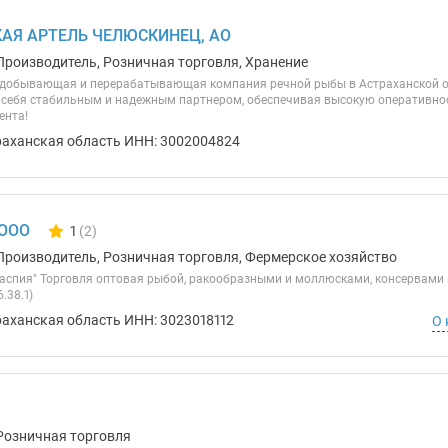
АЯ АРТЕЛЬ ЧЕЛЮСКИНЕЦ, АО
Производитель, Розничная торговля, Хранение
обывающая и перерабатывающая компания речной рыбы в Астраханской обл
себя стабильным и надежным партнером, обеспечивая высокую оперативност
ента!
раханская область ИНН: 3002004824
 ООО
1
(2)
Количество отзывов у компании всего и сегодня
Производитель, Розничная торговля, Фермерское хозяйство
спия" Торговля оптовая рыбой, ракообразными и моллюсками, консервами 
.38.1)
раханская область ИНН: 3023018112
О 
Розничная торговля