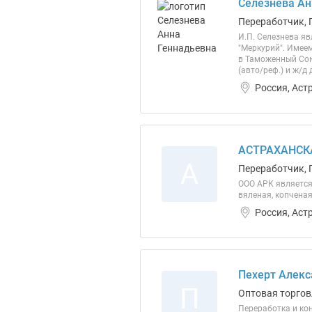
Селезнева Ан
Переработчик, 
И.П. Селезнева я
"Меркурий". Имее
в Таможенный Союз
(авто/реф.) и ж/д
Россия, Аст
АСТРАХАНСК
А
Переработчик, 
ООО АРК является
вяленая, копченая
Россия, Аст
Пехерт Алекс
П
Оптовая торгов
Переработка и ко