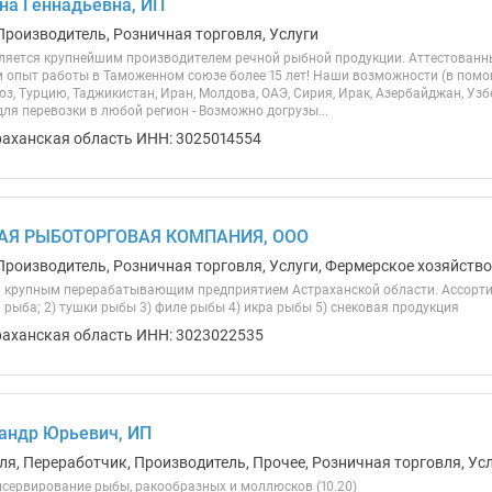
на Геннадьевна, ИП
Производитель, Розничная торговля, Услуги
вляется крупнейшим производителем речной рыбной продукции. Аттестованны
м опыт работы в Таможенном союзе более 15 лет! Наши возможности (в помощ
, Турцию, Таджикистан, Иран, Молдова, ОАЭ, Сирия, Ирак, Азербайджан, Уз
 для перевозки в любой регион - Возможно догрузы...
раханская область ИНН: 3025014554
АЯ РЫБОТОРГОВАЯ КОМПАНИЯ, ООО
Производитель, Розничная торговля, Услуги, Фермерское хозяйство
 крупным перерабатывающим предприятием Астраханской области. Ассортим
 рыба; 2) тушки рыбы 3) филе рыбы 4) икра рыбы 5) снековая продукция
раханская область ИНН: 3023022535
андр Юрьевич, ИП
ля, Переработчик, Производитель, Прочее, Розничная торговля, Ус
нсервирование рыбы, ракообразных и моллюсков (10.20)