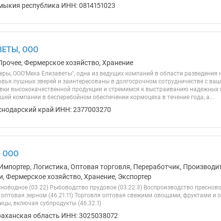
мыкия республика ИНН: 0814151023
ВЕТЫ, ООО
Прочее, Фермерское хозяйство, Хранение
ры, OOO'Меха Елизаветы", одна из ведущих компаний в области разведения 
овья пушных зверей и заинтересованы в долгосрочном сотрудничестве с ва
вки высококачественной продукции и стремимся к выстраиванию надежных п
ей компании в бесперебойном обеспечении кормоцеха в течение года, а...
снодарский край ИНН: 2377003270
, ООО
Импортер, Логистика, Оптовая торговля, Переработчик, Производит
и, Фермерское хозяйство, Хранение, Экспортер
новодное (03.22) Рыбоводство прудовое (03.22.3) Воспроизводство преснов
я оптовая зерном (46.21.11) Торговля оптовая свежими овощами, фруктами и о
цы, включая субпродукты (46.32.1)
раханская область ИНН: 3025038072