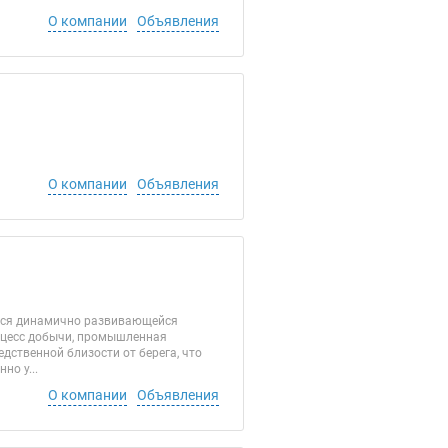
О компании
Объявления
О компании
Объявления
тся динамично развивающейся
оцесс добычи, промышленная
дственной близости от берега, что
но у...
О компании
Объявления