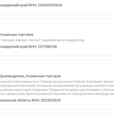
снодарский край ИНН: 236903090628
Розничная торговля
торговля, Импорт, Экспорт, предприятие по переработке.
снодарский край ИНН: 2317086138
Производитель, Розничная торговля
иченной ответственностью «Первая Астраханская Рыбная Компания» являе
грированной компанией. Основным направлением организации является пр
льнейшая реализация продукции. Предприятие удобно расположено в непосре
ть свежую рыбу Волго-Каспийского бассейна в период путины непосредствен
раханская область ИНН: 3023020619