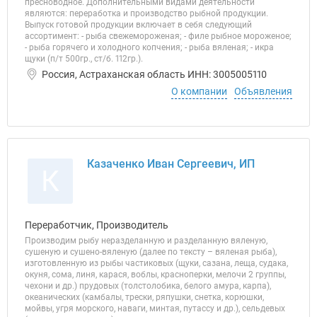
пресноводное. Дополнительными видами деятельности
являются: переработка и производство рыбной продукции.
Выпуск готовой продукции включает в себя следующий
ассортимент: - рыба свежемороженая; - филе рыбное мороженое;
- рыба горячего и холодного копчения; - рыба вяленая; - икра
щуки (п/т 500гр., ст/б. 112гр.).
Россия, Астраханская область ИНН: 3005005110
О компании
Объявления
Казаченко Иван Сергеевич, ИП
К
Переработчик, Производитель
Производим рыбу неразделанную и разделанную вяленую,
сушеную и сушено-вяленую (далее по тексту – вяленая рыба),
изготовленную из рыбы частиковых (щуки, сазана, леща, судака,
окуня, сома, линя, карася, воблы, красноперки, мелочи 2 группы,
чехони и др.) прудовых (толстолобика, белого амура, карпа),
океанических (камбалы, трески, ряпушки, снетка, корюшки,
мойвы, угря морского, наваги, минтая, путассу и др.), сельдевых