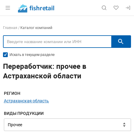
Раздел навигации по сайту fishretail.ru
Навигация по компаниям
Главная
Каталог компаний
П
Искать в текущем разделе
Переработчик: прочее в
Астраханской области
Меню навигации
РЕГИОН
Астраханская область
ВИДЫ ПРОДУКЦИИ