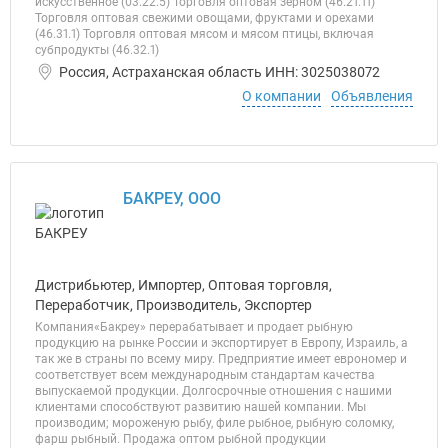
искусственное (03.22.5) Торговля оптовая зерном (46.21.11)
Торговля оптовая свежими овощами, фруктами и орехами
(46.31.1) Торговля оптовая мясом и мясом птицы, включая
субпродукты (46.32.1)
Россия, Астраханская область ИНН: 3025038072
О компании
Объявления
БАКРЕУ, ООО
Дистрибьютер, Импортер, Оптовая торговля,
Переработчик, Производитель, Экспортер
Компания«Бакреу» перерабатывает и продает рыбную
продукцию на рынке России и экспортирует в Европу, Израиль, а
так же в страны по всему миру. Предприятие имеет еврономер и
соответствует всем международным стандартам качества
выпускаемой продукции. Долгосрочные отношения с нашими
клиентами способствуют развитию нашей компании. Мы
производим; мороженую рыбу, филе рыбное, рыбную соломку,
фарш рыбный. Продажа оптом рыбной продукции