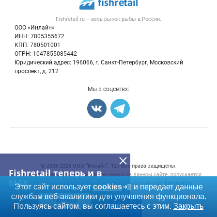
Новости рынка
Рыба
Контактная информация
Форум
Fishretail.ru – весь
рынок рыбы
в России.
Икра
Политика обработки персональных данных
Бренды
ООО «Инлайн»
Морепродукты
Для СМИ
ИНН: 7805355672
Мониторинг
КПП: 780501001
Рыбопосадочный материал
Вакансии
ОГРН: 1047855085442
Полуфабрикаты
Юридический адрес: 196066, г. Санкт-Петербург, Московский
Блог
Консервы
проспект, д. 212
Добавить объявление
Мы в соцсетях:
Карта объявлений
Счетчики, авторское право, логотипы
© 2006‑2026 ООО “Инлайн”. 12+ Все права защищены.
Fishretail теперь и в
Использование информации, размещенной на данном сайте, допускается
MAX
только при размещении активной гиперссылки на сайт
fishretail.ru
Этот сайт использует
cookies
и передает данные
службам веб-аналитики для улучшения функционала.
ПЕРЕЙТИ
Пользуясь сайтом, вы соглашаетесь с этим.
Закрыть