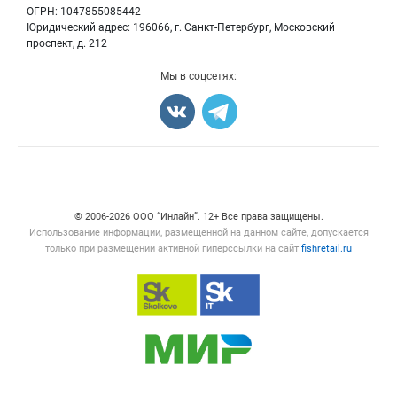
Вакансии
ОГРН: 1047855085442
Полуфабрикаты
Юридический адрес: 196066, г. Санкт-Петербург, Московский
Блог
Консервы
проспект, д. 212
Добавить объявление
Мы в соцсетях:
Карта объявлений
Счетчики, авторское право, логотипы
© 2006‑2026 ООО “Инлайн”. 12+ Все права защищены.
Использование информации, размещенной на данном сайте, допускается
только при размещении активной гиперссылки на сайт
fishretail.ru