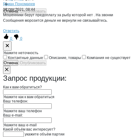
Роман Пономарев
18 сен 2021, 08:44
Отмена
Опубликовать
Мошенники берут предоплату за рыбу которой нет . На звонки
Сообщения морозится деньги не вернули не связывайтесь.
Ответить
0
0
Форма обратной связи о неточностях н
Укажите неточность
Контактные данные
Описание, товары
Компания не существует
Отмена
Опубликовать
Запрос продукции:
Как к вам обратиться?
Укажите как к вам обратиться
Ваш телефон:
Укажите ваш телефон
Ваш e-mail:
Укажите ваш e-mail
Какой объём вас интересует?
укажите объём партии