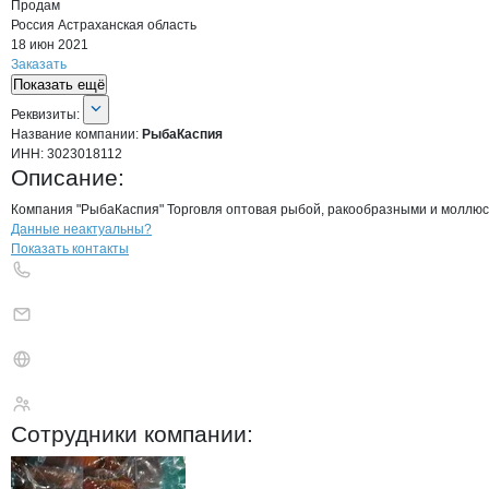
Продам
Россия
Астраханская область
18 июн 2021
Заказать
Показать ещё
О компании
РыбаКаспия
Реквизиты
компании
РыбаКаспия
Реквизиты:
Название компании:
РыбаКаспия
ИНН:
3023018112
Описание:
Компания "РыбаКаспия" Торговля оптовая рыбой, ракообразными и моллюск
Контакты
компании
РыбаКаспия
+7(800)000-00-..
Данные неактуальны?
Показать контакты
РыбаКаспия
Сотрудники
компании
: