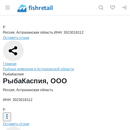
Раздел навигации по сайту fishretail.ru
Краткая информация о компании
Рыба
Страница компании
РыбаКасп
Страница компании
РыбаКаспия, ООО
Р
Россия, Астраханская область
ИНН: 3023018112
Оставить отзыв
Навигация по сайту
Главная
Рыбные компании в Астраханской области
РыбаКаспия
Основная информация о компании
РыбаКаспия, ООО
Россия, Астраханская область
ИНН: 3023018112
Р
Оставить отзыв