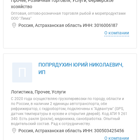
Прочее, Розничная торговля, Услуги, Фермерское
хозяйство
Оптовая, оптово-розничная торговля рыбой и морепродуктами
ООО "Лима"
Россия, Астраханская область ИНН: 3016006187
О компании
ПОПРЯДУХИН ЮРИЙ НИКОЛАЕВИЧ,
П
ИП
Логистика, Прочее, Услуги
С 2020 года осуществляю грузоперевозки по городу, области и
по России, в наличии 2 единицы автотранспорта, обе
рефрижератор, с гидробортом, подключены к "Адвантум" (GPS,
датчик температуры в кузове и открытия дверей). Код АТИ 9 261
340. Есть ракля (рохли), медкнижка, санобработка. Опытный
водительский состав. Рад к сотрудничеству.
Россия, Астраханская область ИНН: 300503425456
О компании