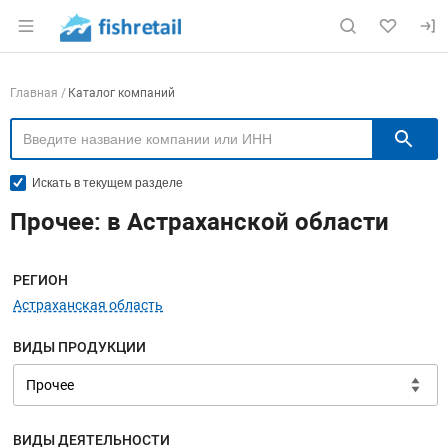
Раздел навигации по сайту fishretail.ru
Навигация по компаниям
Главная
Каталог компаний
П
Искать в текущем разделе
Прочее: в Астраханской области
Меню навигации
РЕГИОН
Астраханская область
ВИДЫ ПРОДУКЦИИ
ВИДЫ ДЕЯТЕЛЬНОСТИ