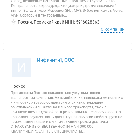
класс), неопасные, негабаритные. Работаем с грузом 1-20 тонн.
Тип транспорта: еврофуры, автоцистерны, тралы, лесовозы /
Бычки, Валдаи, Iveco, Мерседес, ЗИЛ, МАЗ, Зубренок, Камаз, Volvo,
MAN, бортовые и тентованные,...
Россия, Пермский край ИНН: 5916028363
О компании
Инфинити1, ООО
И
Прочее
Приглашаем Вас воспользоваться услугами нашей
транспортной компании. Автомобильные перевозки экспортных
и импортных грузов осуществляются как с помощью
собственной базы автомобильного транспорта, так и с
привлечением надежной сети региональных перевозчиков. Это
позволяет осуществлять доставку практически любого груза по
приемлемым ценам и с минимальным сроком доставки.
СТРАХОВАНИЕ ОТВЕСТВЕННОСТИ НА 4 000 000
КВАЛИФИЦИРОВАННЫЕ СПЕЦИАЛИСТЫ...