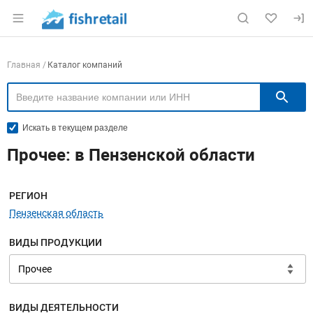
Раздел навигации по сайту fishretail.ru
Навигация по компаниям
Главная
Каталог компаний
П
Искать в текущем разделе
Прочее: в Пензенской области
Меню навигации
РЕГИОН
Пензенская область
ВИДЫ ПРОДУКЦИИ
ВИДЫ ДЕЯТЕЛЬНОСТИ