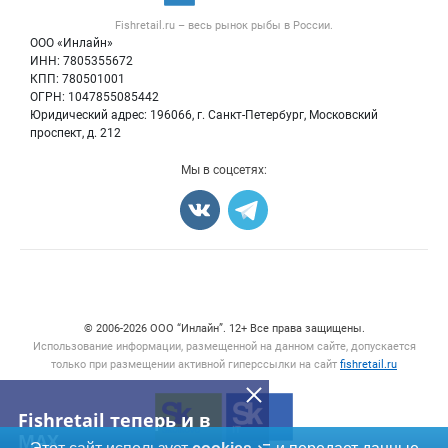
Рыба
Контактная информация
Форум
Fishretail.ru – весь
рынок рыбы
в России.
Икра
Политика обработки персональных данных
Бренды
ООО «Инлайн»
Морепродукты
Для СМИ
ИНН: 7805355672
Мониторинг
КПП: 780501001
Рыбопосадочный материал
Вакансии
ОГРН: 1047855085442
Полуфабрикаты
Юридический адрес: 196066, г. Санкт-Петербург, Московский
Блог
Консервы
проспект, д. 212
Добавить объявление
Мы в соцсетях:
Карта объявлений
Счетчики, авторское право, логотипы
© 2006‑2026 ООО “Инлайн”. 12+ Все права защищены.
Использование информации, размещенной на данном сайте, допускается
только при размещении активной гиперссылки на сайт
fishretail.ru
Fishretail теперь и в
MAX