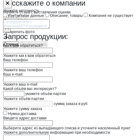
Форма обратной связи о неточностях н
Горный Холод
Расскажите
о компании
Укажите неточность
Начните отзыв с выставления оценки
Контактные данные
Описание, товары
Компания не существует
Отмена
Опубликовать
Прикрепить фото
Запрос продукции:
Отмена
Опубликовать
Как к вам обратиться?
Укажите как к вам обратиться
Ваш телефон:
Укажите ваш телефон
Ваш e-mail:
Укажите ваш e-mail
Какой объём вас интересует?
укажите объём партии
Укажите объём партии
сумма заказа в руб
Укажите сумму заказа
Нужна доставка
Введите адрес доставки
Выберите адрес из выпадающего списка и уточните населенный пункт
Укажите дополнительную информацию при необходимости