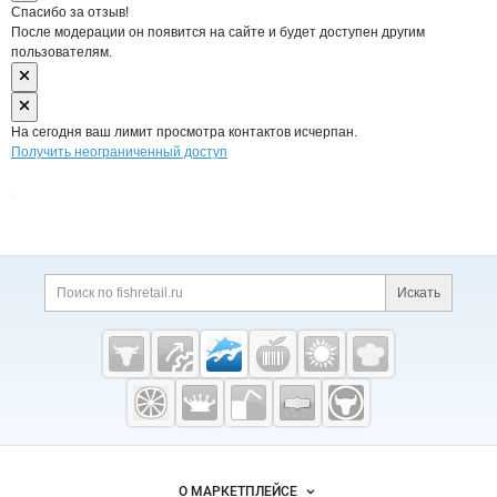
Спасибо за отзыв!
После модерации он появится на сайте и будет доступен другим
пользователям.
На сегодня ваш лимит просмотра контактов исчерпан.
Получить неограниченный доступ
Дополнительная информация
Поиск по сайту и ссы
Искать
Cсылки на полезные проекты
Fishretail.ru —
рыба,
морепродукты
Важные разделы и контакты
Навигация по сайту
О МАРКЕТПЛЕЙСЕ