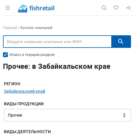
Раздел навигации по сайту fishretail.ru
Навигация по компаниям
Главная
Каталог компаний
П
Искать в текущем разделе
Прочее: в Забайкальском крае
Меню навигации
РЕГИОН
Забайкальский край
ВИДЫ ПРОДУКЦИИ
ВИДЫ ДЕЯТЕЛЬНОСТИ