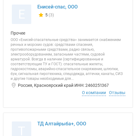
Енисей-спас, ООО
Е
5
(3)
Количество отзывов у компании всего и сегодня
Прочее
ООО «Енисей-спасательные средства» занимается снабжением
речных и морских судов: средствами спасения,
противопожарными средствами, радио связью,
электрооборудованием, запасными частями, судовой
арматурой. Всегда в наличии (сертифицированные и
соответствующие ТУ и ГОСТ): спасательные жилеты,
гидрокостюмы, аварийно-спасательное снаряжение, шлюпки,
буи, сигнальная пиротехника, спецодежда, аптечки, канаты, СИЗ
и другие товары необходимые для...
Россия, Красноярский край ИНН: 2460251367
О компании
Отзывы
ТД Алтайрыба+, ООО
Т