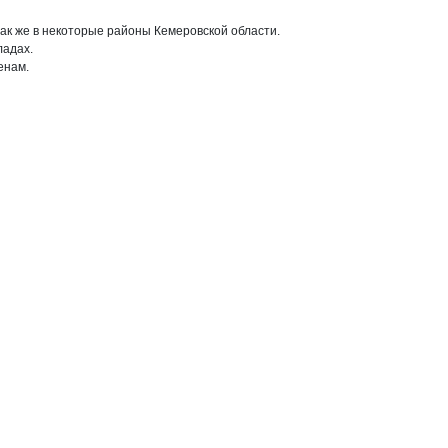
так же в некоторые районы Кемеровской области.

адах.

енам.