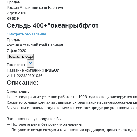
Продам
Россия
Алтайский край
Барнаул
7 фев 2020
89.00 ₽
Сельдь 400+"океанрыбфлот
Смотреть объявление
Продам
Россия
Алтайский край
Барнаул
7 фев 2020
Показать ещё
О компании
ПРИБОЙ
Реквизиты
компании
ПРИБОЙ
Реквизиты:
Название компании:
ПРИБОЙ
ИНН:
222330891036
Описание:
О компании :

Наше предприятие успешно работает с 1998 года и специализируется на 
Кроме того, наша компания занимается реализацией свежемороженой ры
Мы честны с нашими покупателями и в составе продукции указываем все 
Заказывая нашу продукцию Вы:

— Получаете цены без розничной наценки.

— Получаете всегда свежую и качественную продукцию, прямо со склада п