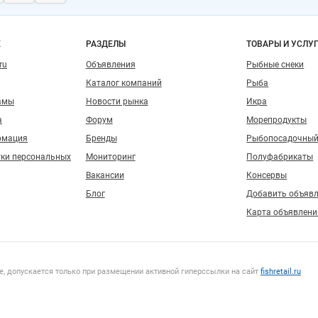
о сайту
Е
РАЗДЕЛЫ
ТОВАРЫ И УСЛУ
ru
Объявления
Рыбные снеки
Каталог компаний
Рыба
амы
Новости рынка
Икра
а
Форум
Морепродукты
рмация
Бренды
Рыбопосадочный
тки персональных
Мониторинг
Полуфабрикаты
Вакансии
Консервы
Блог
Добавить объяв
Карта объявлени
, допускается только при размещении активной гиперссылки на сайт
fishretail.ru