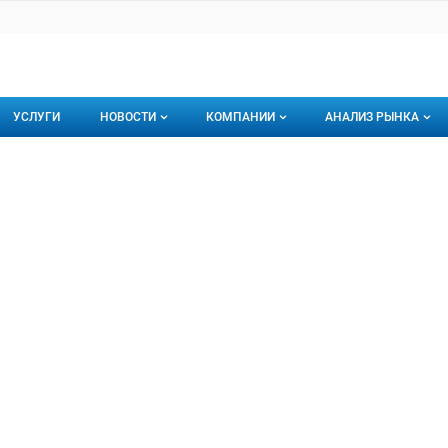
УСЛУГИ
НОВОСТИ
КОМПАНИИ
АНАЛИЗ РЫНКА
Новости рыбного рынка
Каталог компаний
ИБОЙ
 ГК
торинги
О каталоге компаний
Подписаться на 
Премиум размещение