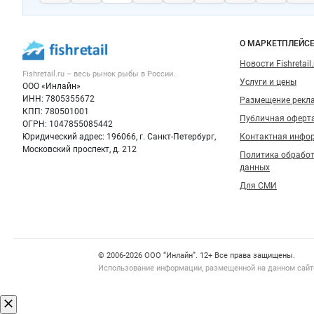
Fishretail.ru —
рыба,
морепродукты
Важные разделы и контакты
Навигация п
О МАРКЕТПЛЕЙС
Новости Fishretail.
Fishretail.ru – весь
рынок рыбы
в России.
Услуги и цены
ООО «Инлайн»
ИНН: 7805355672
Размещение рекл
КПП: 780501001
Публичная оферт
ОГРН: 1047855085442
Юридический адрес: 196066, г. Санкт-Петербург,
Контактная инфо
Московский проспект, д. 212
Политика обрабо
данных
Для СМИ
Счетчики, авторское право, логотипы
© 2006‑2026 ООО “Инлайн”. 12+ Все права защищены.
Использование информации, размещенной на данном сайте