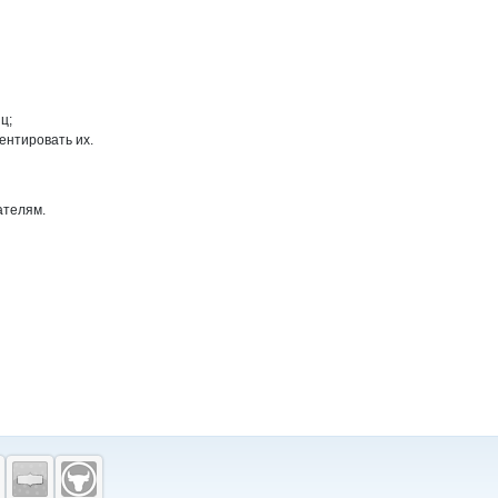
ц;
ентировать их.
ателям.