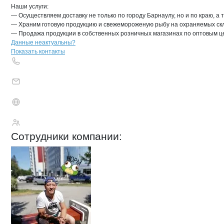
Наши услуги:

— Осуществляем доставку не только по городу Барнаулу, но и по краю, а 
— Храним готовую продукцию и свежемороженую рыбу на охраняемых скл
— Продажа продукции в собственных розничных магазинах по оптовым ц
Контакты
компании
ПРИБОЙ
+7(800)000-00-..
Данные неактуальны?
Показать контакты
ПРИБОЙ
Сотрудники
компании
: