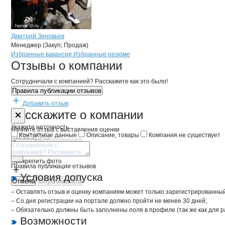
Дмитрий Зиновьев
Менеджер (Закуп; Продаж)
Бренды
Вакансии в
компани
ПРИБОЙ
ПРИБОЙ
Избранные вакансии
Избранные резюме
Новости o
ПРИБОЙ, ГК
ПРИБОЙ
Отзывы
о компании
Сотрудничали с компанией? Расскажите как это было!
Правила публикации отзывов
Добавить отзыв
Форма обратной связи о неточностях 
ПРИБОЙ
Расскажите
о компании
Укажите неточность
Начните отзыв с выставления оценки
Контактные данные
Описание, товары
Компания не существует
Отмена
Опубликовать
Прикрепить фото
Правила публикации отзывов
Условия допуска
Отмена
Опубликовать
– Оставлять отзыв и оценку компаниям может только зарегистрированны
– Со дня регистрации на портале должно пройти не менее 30 дней;
– Обязательно должны быть заполнены поля в профиле (так же как для 
Возможности