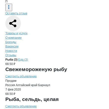
П
Оставить отзыв
Навигация по странице
компании
ПР
Товары и услуги
О компании
Бренды
Вакансии
Новости
Отзывы
Продукция
ПРИБОЙ, ГК
Навигация по продуктам
компании
ПРИБО
Рыба (3)
Еда (3)
68.50 ₽
Свежемороженую рыбу
Смотреть объявление
Продам
Россия
Алтайский край
Барнаул
7 фев 2020
68.50 ₽
Рыба, сельдь, целая
Смотреть объявление