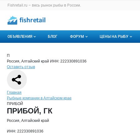
Раздел навигации по сайту fishretail.ru
Fishretail.ru – весь
рынок рыбы
в России.
Авторизация и меню пользователя
Навигация по разделам сайта fishretail.ru
ОБЪЯВЛЕНИЯ
БЛОГ
ФОРУМ
ЦЕНЫ НА РЫБУ
Объявления
Все темы
О мониторингах
Краткая информация о компании
ПР
Страница компании
ПРИБОЙ,
Страница компании
ПРИБОЙ, ГК
П
Россия, Алтайский край
ИНН: 222330891036
Горячее предложение
Избранные
Актуальные мони
Оставить отзыв
Мои объявления
С моим участием
Динамика цен
Отзывы
Навигация по сайту
Главная
Рыбные компании в Алтайском крае
ПРИБОЙ
Основная информация о компании
ПРИБОЙ, ГК
Россия, Алтайский край
ИНН: 222330891036