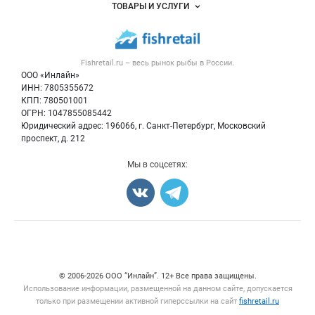
Объявления
ТОВАРЫ И УСЛУГИ
Размещение рекламы
Каталог компаний
Рыбные снеки
Публичная оферта
Новости рынка
Рыба
Контактная информация
Форум
Fishretail.ru – весь
рынок рыбы
в России.
Икра
Политика обработки персональных данных
Бренды
ООО «Инлайн»
Морепродукты
Для СМИ
ИНН: 7805355672
Мониторинг
КПП: 780501001
Рыбопосадочный материал
Вакансии
ОГРН: 1047855085442
Полуфабрикаты
Юридический адрес: 196066, г. Санкт-Петербург, Московский
Блог
Консервы
проспект, д. 212
Добавить объявление
Мы в соцсетях:
Карта объявлений
Счетчики, авторское право, логотипы
© 2006‑2026 ООО “Инлайн”. 12+ Все права защищены.
Использование информации, размещенной на данном сайте, допускается
только при размещении активной гиперссылки на сайт
fishretail.ru