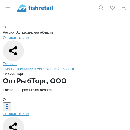
Раздел навигации по сайту fishretail.ru
Краткая информация о компании
ОптР
Страница компании
ОптРыбТо
Страница компании
ОптРыбТорг, ООО
О
Россия, Астраханская область
Оставить отзыв
Навигация по сайту
Главная
Рыбные компании в Астраханской области
ОптРыбТорг
Основная информация о компании
ОптРыбТорг, ООО
Россия, Астраханская область
О
Оставить отзыв