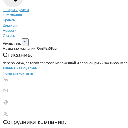
Навигация по странице
компании
Опт
Товары и услуги
О компании
Бренды
Вакансии
Новости
Отзывы
О компании
ОптРыбТорг
Реквизиты
компании
ОптРыбТорг
Реквизиты:
Название компании:
ОптРыбТорг
Описание:
переработка, оптовая торговля мороженной и вяленой рыбы частиковых по
Контакты
компании
ОптРыбТорг
+7(800)000-00-..
Данные неактуальны?
Показать контакты
ОптРыбТорг
Сотрудники
компании
: