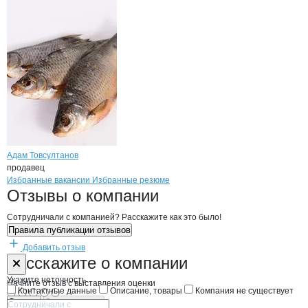
Адам Товсултанов
продавец
Бренды
Вакансии в
компани
ОптРыбТорг
ОптРыбТорг
Избранные вакансии
Избранные резюме
Новости o
ОптРыбТорг, ООО
ОптРыбТорг
Отзывы
о компании
Сотрудничали с компанией? Расскажите как это было!
Правила публикации отзывов
Добавить отзыв
Форма обратной связи о неточностях н
ОптРыбТорг
Расскажите
о компании
Укажите неточность
Начните отзыв с выставления оценки
Контактные данные
Описание, товары
Компания не существует
Отмена
Опубликовать