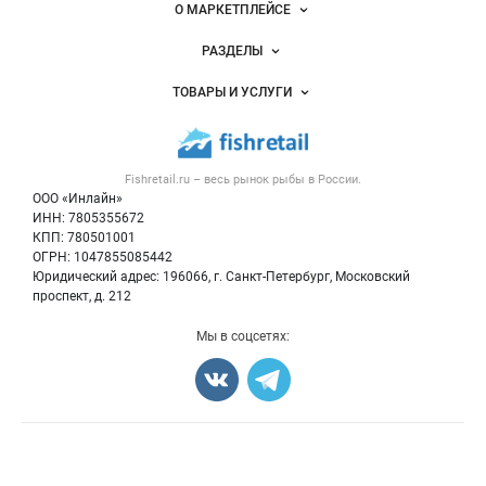
Важные разделы и контакты
Навигация по сайту
О МАРКЕТПЛЕЙСЕ
Новости Fishretail.ru
РАЗДЕЛЫ
Услуги и цены
Объявления
ТОВАРЫ И УСЛУГИ
Размещение рекламы
Каталог компаний
Рыбные снеки
Публичная оферта
Новости рынка
Рыба
Контактная информация
Форум
Fishretail.ru – весь
рынок рыбы
в России.
Икра
Политика обработки персональных данных
Бренды
ООО «Инлайн»
Морепродукты
Для СМИ
ИНН: 7805355672
Мониторинг
КПП: 780501001
Рыбопосадочный материал
Вакансии
ОГРН: 1047855085442
Полуфабрикаты
Юридический адрес: 196066, г. Санкт-Петербург, Московский
Блог
Консервы
проспект, д. 212
Добавить объявление
Мы в соцсетях:
Карта объявлений
Счетчики, авторское право, логотипы