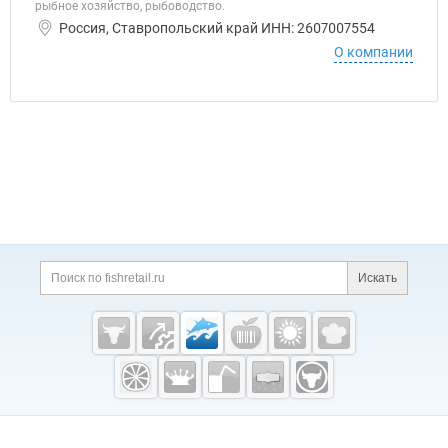
рыбное хозяйство, рыбоводство.
Россия, Ставропольский край ИНН: 2607007554
О компании
Дополнительная информация
Поиск по сайту и ссы
Искать
Cсылки на полезные проекты
Fishretail.ru —
рыба,
морепродукты