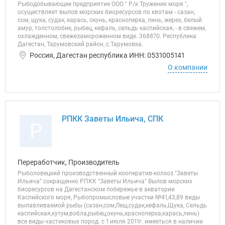
Рыбодобывающее предприятие ООО " Р/к Труженик моря ",
осуществляет вылов морских биоресурсов по квотам - сазан,
сом, щука, судак, карась, окунь, красноперка, линь, жерех, белый
амур, толстолобик, рыбец, кефаль, сельдь каспийская, - в свежем,
охлажденном, свежезамороженном виде. 368870. Республика
Дагестан, Тарумовский район, с.Тарумовка.
Россия, Дагестан республика ИНН: 0531005141
О компании
РПКК Заветы Ильича, СПК
Р
Переработчик, Производитель
Рыболовецкий производственный кооператив-колхоз "Заветы
Ильича" сокращенно РПКК "Заветы Ильича" Вылов морских
биоресурсов на Дагестанском побережье в акватории
Каспийского моря, Рыбопромысловые участки №41,43,89 виды
вылавливаемой рыбы (сазан,сом,Лещ,судак,кефаль,Щука, Сельдь
каспийская,кутум,вобла,рыбец,окунь,красноперка,карась,линь)
все виды частиковых пород. с 1 июля 2011г. имееться в наличии