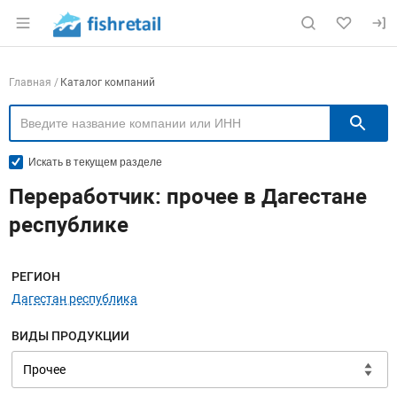
Раздел навигации по сайту fishretail.ru
Навигация по компаниям
Главная
Каталог компаний
П
Искать в текущем разделе
Переработчик: прочее в Дагестане
республике
Меню навигации
РЕГИОН
Дагестан республика
ВИДЫ ПРОДУКЦИИ