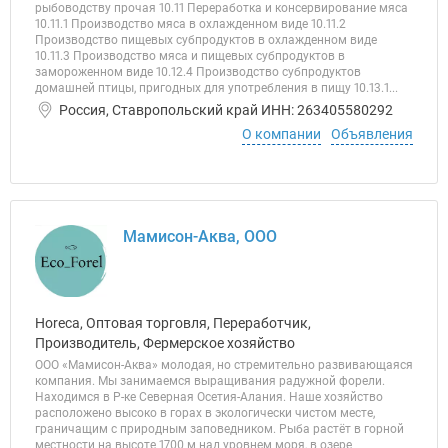
рыбоводству прочая 10.11 Переработка и консервирование мяса
10.11.1 Производство мяса в охлажденном виде 10.11.2
Производство пищевых субпродуктов в охлажденном виде
10.11.3 Производство мяса и пищевых субпродуктов в
замороженном виде 10.12.4 Производство субпродуктов
домашней птицы, пригодных для употребления в пищу 10.13.1...
Россия, Ставропольский край ИНН: 263405580292
О компании
Объявления
Мамисон-Аква, ООО
Horeca, Оптовая торговля, Переработчик,
Производитель, Фермерское хозяйство
ООО «Мамисон-Аква» молодая, но стремительно развивающаяся
компания. Мы занимаемся выращивания радужной форели.
Находимся в Р-ке Северная Осетия-Алания. Наше хозяйство
расположено высоко в горах в экологически чистом месте,
граничащим с природным заповедником. Рыба растёт в горной
местности на высоте 1700 м над уровнем моря, в озере