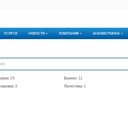
УСЛУГИ
НОВОСТИ
КОМПАНИИ
АНАЛИЗ РЫНКА
Новости рыбного рынка
Каталог компаний
ниям
торинги
О каталоге компаний
Подписаться на 
Премиум размещение
орма
19
Бизнес
11
паковка
3
Логистика
1