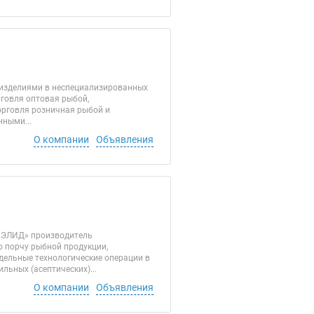
 изделиями в неспециализированных
рговля оптовая рыбой,
орговля розничная рыбой и
нными...
О компании
Объявления
О «ЭЛИД» производитель
орчу рыбной продукции,
дельные технологические операции в
льных (асептических)...
О компании
Объявления