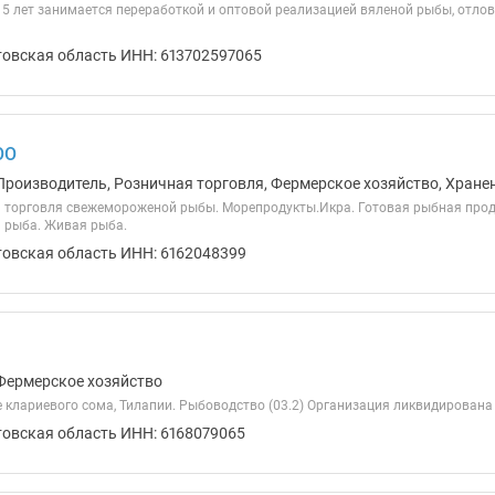
е 5 лет занимается переработкой и оптовой реализацией вяленой рыбы, отло
товская область ИНН: 613702597065
ОО
Производитель, Розничная торговля, Фермерское хозяйство, Хране
 торговля свежемороженой рыбы. Морепродукты.Икра. Готовая рыбная проду
я рыба. Живая рыба.
товская область ИНН: 6162048399
Фермерское хозяйство
клариевого сома, Тилапии. Рыбоводство (03.2) Организация ликвидирована
товская область ИНН: 6168079065