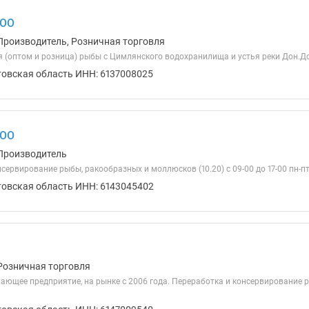
ООО
Производитель, Розничная торговля
я (оптом и розница) рыбы с Цимлянского водохранилища и устья реки Дон.
товская область ИНН: 6137008025
ООО
Производитель
сервирование рыбы, ракообразных и моллюсков (10.20) с 09-00 до 17-00 пн-п
товская область ИНН: 6143045402
Розничная торговля
ющее предприятие, на рынке с 2006 года. Переработка и консервирование 