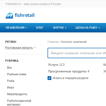
Раздел навигации по сайту fishretail.ru
Fishretail.ru – весь
рынок рыбы
в России.
Авторизация и меню пользователя
Навигация по разделам сайта fishretail.ru
ОБЪЯВЛЕНИЯ
БЛОГ
ФОРУМ
ЦЕНЫ НА РЫБУ
Объявления
Все темы
О мониторингах
Навигация по компа
РЕГИОН
Главная
Каталог компаний
Ростовская область
Горячее предложение
Избранные
Актуальные мони
Мои объявления
С моим участием
Динамика цен
РУБРИКА
Услуги
113
К
Отзывы
Все
Просроченные продукты
4
У
Рыбные снеки
Искать в текущем разделе
Рыба
Икра
Морепродукты
Рыбопосадочный
материал