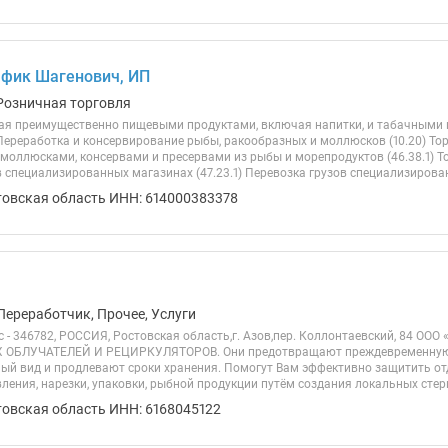
фик Шагенович, ИП
Розничная торговля
ая преимущественно пищевыми продуктами, включая напитки, и табачными
 Переработка и консервирование рыбы, ракообразных и моллюсков (10.20) То
моллюсками, консервами и пресервами из рыбы и морепродуктов (46.38.1) Т
 специализированных магазинах (47.23.1) Перевозка грузов специализирова
товская область ИНН: 614000383378
Переработчик, Прочее, Услуги
 - 346782, РОССИЯ, Ростовская область,г. Азов,пер. Коллонтаевский, 84 ОО
БЛУЧАТЕЛЕЙ И РЕЦИРКУЛЯТОРОВ. Они предотвращают преждевременную п
ый вид и продлевают сроки хранения. Помогут Вам эффективно защитить от
ления, нарезки, упаковки, рыбной продукции путём создания локальных стери
товская область ИНН: 6168045122