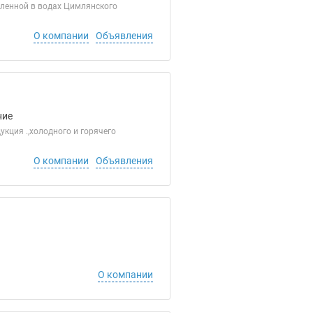
вленной в водах Цимлянского
О компании
Объявления
ние
кция .,холодного и горячего
О компании
Объявления
О компании