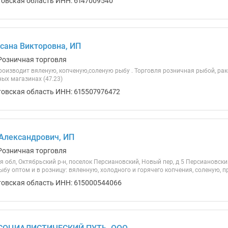
товская область ИНН: 6147009540
сана Викторовна, ИП
Розничная торговля
оизводит вяленую, копченую,соленую рыбу . Торговля розничная рыбой, р
ых магазинах (47.23)
товская область ИНН: 615507976472
Александрович, ИП
Розничная торговля
я обл, Октябрьский р-н, поселок Персиановский, Новый пер, д 5 Персиановс
ыбу оптом и в розницу: вяленную, холодного и горячего копчения, соленую, 
товская область ИНН: 615000544066