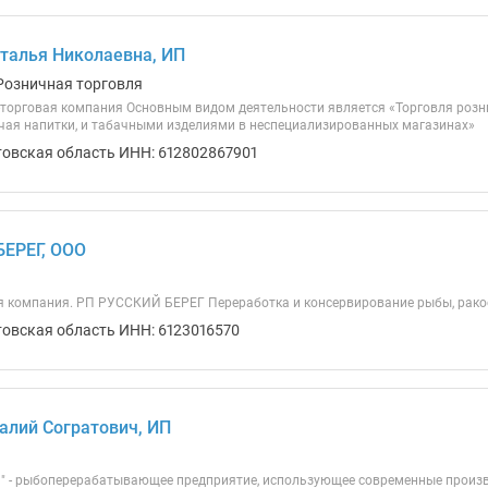
талья Николаевна, ИП
Розничная торговля
торговая компания Основным видом деятельности является «Торговля ро
чая напитки, и табачными изделиями в неспециализированных магазинах»
товская область ИНН: 612802867901
ЕРЕГ, ООО
 компания. РП РУССКИЙ БЕРЕГ Переработка и консервирование рыбы, ракоо
товская область ИНН: 6123016570
алий Согратович, ИП
" - рыбоперерабатывающее предприятие, использующее современные произв