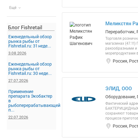
Ещё
Меликстян Ра
Блог Fishretail
Переработчик, 
Еженедельный обзор
Торговля розничн
рынка рыбы от
магазинах (47.11)
Fishretail.ru: 31 неде...
ракообразными и 
3.08.2026
морепродуктами в
Россия, Рос
Еженедельный обзор
рынка рыбы от
Fishretail.ru: 30 неде...
27.07.2026
ЭЛИД, ООО
Применение
препарата Экобактер
Оборудование, 
в
Фактический адрес
рыбоперерабатывающей
БАКТЕРИЦИДНЫХ О
п...
сохраняют товарн
22.07.2026
процессе приготов
Россия, Рос