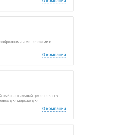
О компании
акообразными и моллюсками в
О компании
кий рыбокоптильный цех основан в
провесную, мороженую.
О компании