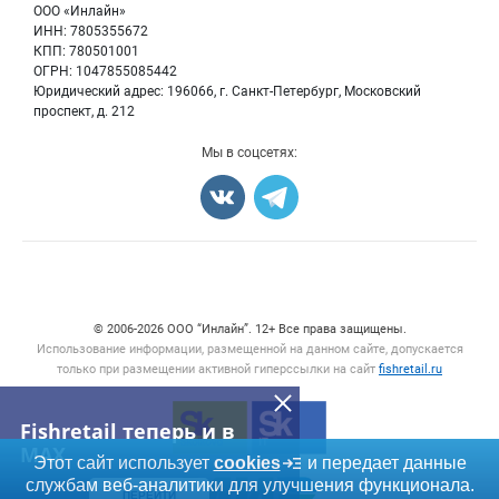
Бренды
ООО «Инлайн»
Морепродукты
Для СМИ
ИНН: 7805355672
Мониторинг
КПП: 780501001
Рыбопосадочный материал
Вакансии
ОГРН: 1047855085442
Полуфабрикаты
Юридический адрес: 196066, г. Санкт-Петербург, Московский
Блог
Консервы
проспект, д. 212
Добавить объявление
Мы в соцсетях:
Карта объявлений
Счетчики, авторское право, логотипы
© 2006‑2026 ООО “Инлайн”. 12+ Все права защищены.
Использование информации, размещенной на данном сайте, допускается
только при размещении активной гиперссылки на сайт
fishretail.ru
Fishretail теперь и в
MAX
Этот сайт использует
cookies
и передает данные
службам веб-аналитики для улучшения функционала.
ПЕРЕЙТИ