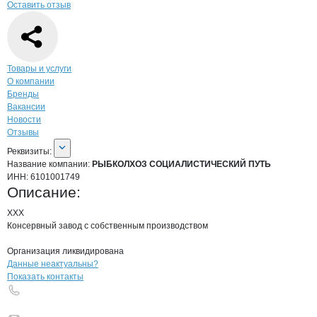
Оставить отзыв
Навигация по странице
компании
РЫБ
Товары и услуги
О компании
Бренды
Вакансии
Новости
Отзывы
О компании
РЫБКОЛХОЗ СОЦИАЛИС
Реквизиты
компании
РЫБКОЛХОЗ СОЦИАЛ
Реквизиты:
Название компании:
РЫБКОЛХОЗ СОЦИАЛИСТИЧЕСКИЙ ПУТЬ
ИНН:
6101001749
Описание:
ХХХ

Консервный завод с собственным производством

Организация ликвидирована
Контакты
компании
РЫБКОЛХОЗ СОЦ
+7(800)000-00-..
Данные неактуальны?
Показать контакты