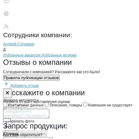
РЫБКОЛХОЗ СОЦИА
Сотрудники
компании
:
Андрей Сотников
Д
Бренды
Вакансии в
компани
РЫБКОЛХОЗ СОЦИАЛИС
РЫБКОЛХОЗ СОЦИА
Избранные вакансии
Избранные резюме
Новости o
РЫБКОЛХОЗ СОЦИАЛИСТИ
РЫБКОЛХОЗ СОЦ
Отзывы
о компании
Сотрудничали с компанией? Расскажите как это было!
Правила публикации отзывов
Добавить отзыв
Форма обратной связи о неточностях н
РЫБКОЛХОЗ 
Расскажите
о компании
Укажите неточность
Начните отзыв с выставления оценки
Контактные данные
Описание, товары
Компания не существует
Отмена
Опубликовать
Прикрепить фото
Запрос продукции:
Отмена
Опубликовать
Как к вам обратиться?