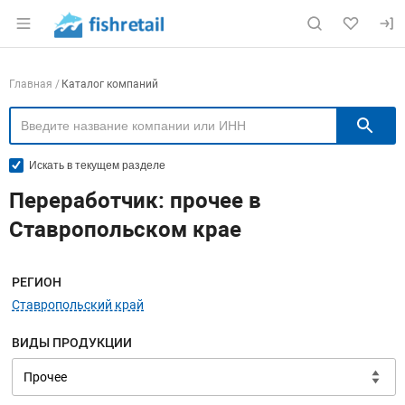
Раздел навигации по сайту fishretail.ru
Навигация по компаниям
Главная
Каталог компаний
П
Искать в текущем разделе
Переработчик: прочее в
Ставропольском крае
Меню навигации
РЕГИОН
Ставропольский край
ВИДЫ ПРОДУКЦИИ