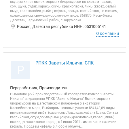
осуществляет вылов морских биоресурсов по квотам - сазан,
сом, щука, судак, карась, окунь, красноперка, линь, жерех, белый
амур, толстолобик, рыбец, кефаль, сельдь каспийская, - в свежем,
охлажденном, свежезамороженном виде. 368870. Республика
Дагестан, Тарумовский район, с.Тарумовка.
Россия, Дагестан республика ИНН: 0531005141
О компании
РПКК Заветы Ильича, СПК
Р
Переработчик, Производитель
Рыболовецкий производственный кооператив-колхоз "Заветы
Ильича" сокращенно РПКК "Заветы Ильича" Вылов морских
биоресурсов на Дагестанском побережье в акватории
Каспийского моря, Рыбопромысловые участки №41,43,89 виды
вылавливаемой рыбы (сазан,сом,Лещ,судак,кефаль,Щука, Сельдь
каспийская,кутум,вобла,рыбец,окунь,красноперка,карась,линь)
все виды частиковых пород. с 1 июля 2011г. имееться в наличии
кефаль. Продаем кефаль в любом объеме...