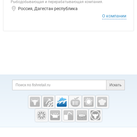
Рыбодобывающая и перерабатывающая компания.
Россия, Дагестан республика
О компании
Дополнительная информация
Поиск по сайту и ссы
Искать
Cсылки на полезные проекты
Fishretail.ru —
рыба,
морепродукты