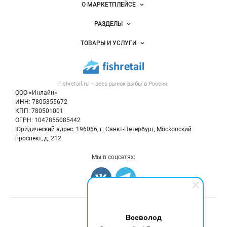
Важные разделы и контакты
Навигация по сайту
О МАРКЕТПЛЕЙСЕ
Новости Fishretail.ru
РАЗДЕЛЫ
Услуги и цены
Объявления
ТОВАРЫ И УСЛУГИ
Размещение рекламы
Каталог компаний
Рыбные снеки
Публичная оферта
Новости рынка
Рыба
Контактная информация
Форум
Fishretail.ru – весь
рынок рыбы
в России.
Икра
Политика обработки персональных данных
Бренды
ООО «Инлайн»
Морепродукты
Для СМИ
ИНН: 7805355672
Мониторинг
КПП: 780501001
Рыбопосадочный материал
Вакансии
ОГРН: 1047855085442
Полуфабрикаты
Юридический адрес: 196066, г. Санкт-Петербург, Московский
Блог
Консервы
проспект, д. 212
Добавить объявление
Мы в соцсетях:
Карта объявлений
Счетчики, авторское право, логотипы
Всеволод