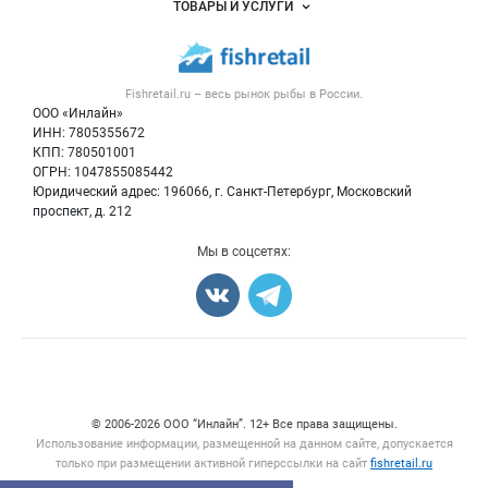
ТОВАРЫ И УСЛУГИ
Размещение рекламы
Каталог компаний
Рыбные снеки
Публичная оферта
Новости рынка
Рыба
Контактная информация
Форум
Fishretail.ru – весь
рынок рыбы
в России.
Икра
Политика обработки персональных данных
Бренды
ООО «Инлайн»
Морепродукты
Для СМИ
ИНН: 7805355672
Мониторинг
КПП: 780501001
Рыбопосадочный материал
Вакансии
ОГРН: 1047855085442
Полуфабрикаты
Юридический адрес: 196066, г. Санкт-Петербург, Московский
Блог
Консервы
проспект, д. 212
Добавить объявление
Мы в соцсетях:
Карта объявлений
Счетчики, авторское право, логотипы
© 2006‑2026 ООО “Инлайн”. 12+ Все права защищены.
Использование информации, размещенной на данном сайте, допускается
только при размещении активной гиперссылки на сайт
fishretail.ru