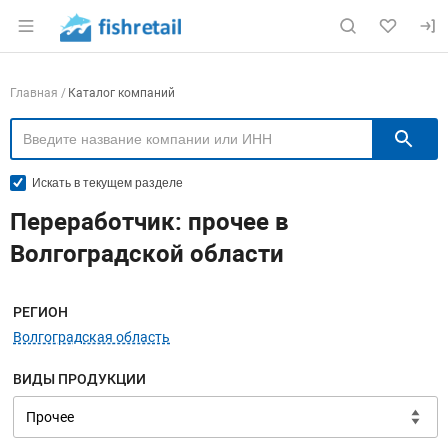
Раздел навигации по сайту fishretail.ru
Навигация по компаниям
Главная
Каталог компаний
П
Искать в текущем разделе
Переработчик: прочее в
Волгоградской области
Меню навигации
РЕГИОН
Волгоградская область
ВИДЫ ПРОДУКЦИИ