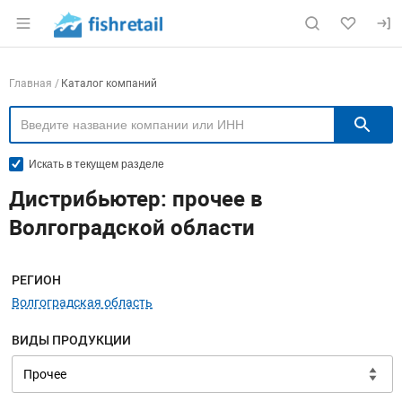
Раздел навигации по сайту fishretail.ru
Навигация по компаниям
Главная
Каталог компаний
П
Искать в текущем разделе
Дистрибьютер: прочее в
Волгоградской области
Меню навигации
РЕГИОН
Волгоградская область
ВИДЫ ПРОДУКЦИИ