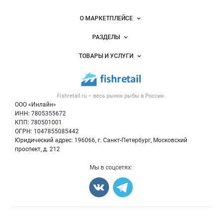
Важные разделы и контакты
Навигация по сайту
О МАРКЕТПЛЕЙСЕ
Новости Fishretail.ru
РАЗДЕЛЫ
Услуги и цены
Объявления
ТОВАРЫ И УСЛУГИ
Размещение рекламы
Каталог компаний
Рыбные снеки
Публичная оферта
Новости рынка
Рыба
Контактная информация
Форум
Fishretail.ru – весь
рынок рыбы
в России.
Икра
Политика обработки персональных данных
Бренды
ООО «Инлайн»
Морепродукты
Для СМИ
ИНН: 7805355672
Мониторинг
КПП: 780501001
Рыбопосадочный материал
Вакансии
ОГРН: 1047855085442
Полуфабрикаты
Юридический адрес: 196066, г. Санкт-Петербург, Московский
Блог
Консервы
проспект, д. 212
Добавить объявление
Мы в соцсетях:
Карта объявлений