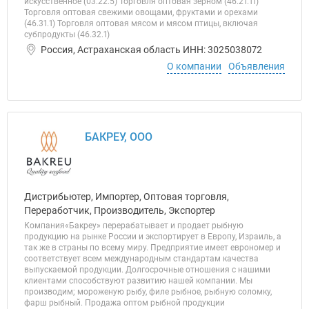
искусственное (03.22.5) Торговля оптовая зерном (46.21.11)
Торговля оптовая свежими овощами, фруктами и орехами
(46.31.1) Торговля оптовая мясом и мясом птицы, включая
субпродукты (46.32.1)
Россия, Астраханская область ИНН: 3025038072
О компании
Объявления
БАКРЕУ, ООО
Дистрибьютер, Импортер, Оптовая торговля,
Переработчик, Производитель, Экспортер
Компания«Бакреу» перерабатывает и продает рыбную
продукцию на рынке России и экспортирует в Европу, Израиль, а
так же в страны по всему миру. Предприятие имеет еврономер и
соответствует всем международным стандартам качества
выпускаемой продукции. Долгосрочные отношения с нашими
клиентами способствуют развитию нашей компании. Мы
производим; мороженую рыбу, филе рыбное, рыбную соломку,
фарш рыбный. Продажа оптом рыбной продукции