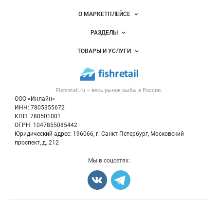
Важные разделы и контакты
Навигация по сайту
О МАРКЕТПЛЕЙСЕ
Новости Fishretail.ru
РАЗДЕЛЫ
Услуги и цены
Объявления
ТОВАРЫ И УСЛУГИ
Размещение рекламы
Каталог компаний
Рыбные снеки
Публичная оферта
Новости рынка
Рыба
Контактная информация
Форум
Fishretail.ru – весь
рынок рыбы
в России.
Икра
Политика обработки персональных данных
Бренды
ООО «Инлайн»
Морепродукты
Для СМИ
ИНН: 7805355672
Мониторинг
КПП: 780501001
Рыбопосадочный материал
Вакансии
ОГРН: 1047855085442
Полуфабрикаты
Юридический адрес: 196066, г. Санкт-Петербург, Московский
Блог
Консервы
проспект, д. 212
Добавить объявление
Мы в соцсетях:
Карта объявлений
Счетчики, авторское право, логотипы