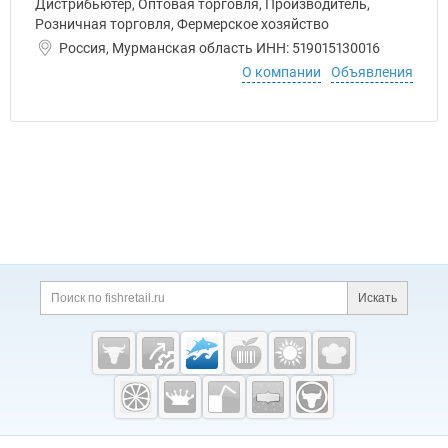
Дистрибьютер, Оптовая торговля, Производитель,
Розничная торговля, Фермерское хозяйство
Россия, Мурманская область ИНН: 519015130016
О компании
Объявления
Дополнительная информация
Поиск по сайту и ссы
Искать
Cсылки на полезные проекты
Fishretail.ru —
рыба,
морепродукты