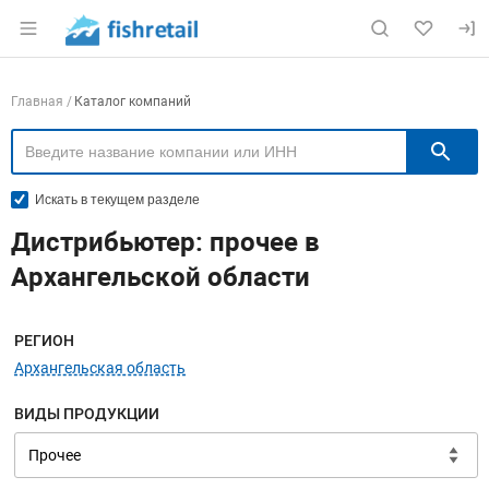
Раздел навигации по сайту fishretail.ru
Навигация по компаниям
Главная
Каталог компаний
П
Искать в текущем разделе
Дистрибьютер: прочее в
Архангельской области
Меню навигации
РЕГИОН
Архангельская область
ВИДЫ ПРОДУКЦИИ