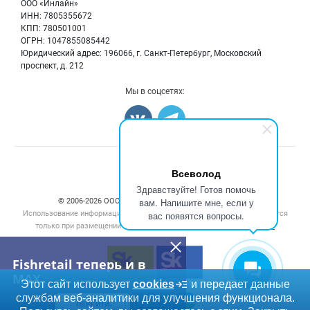
Бренды
ООО «Инлайн»
Морепродукты
Для СМИ
ИНН: 7805355672
Мониторинг
КПП: 780501001
Рыбопосадочный материал
Вакансии
ОГРН: 1047855085442
Полуфабрикаты
Юридический адрес: 196066, г. Санкт-Петербург, Московский
Блог
Консервы
проспект, д. 212
Добавить объявление
Мы в соцсетях:
Карта объявлений
Счетчики, авторское право, логотипы
Всеволод
Здравствуйте! Готов помочь
вам. Напишите мне, если у
© 2006‑2026 ООО “Инлайн”. 12+ Все права защищены.
Использование информации, размещенной на данном сайте, допускается
вас появятся вопросы.
только при размещении активной гиперссылки на сайт
fishretail.ru
Fishretail теперь и в
MAX
Этот сайт использует
cookies
и передает данные
службам веб-аналитики для улучшения функционала.
ПЕРЕЙТИ