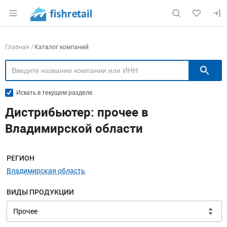
Раздел навигации по сайту fishretail.ru
Навигация по компаниям
Главная
Каталог компаний
П
Искать в текущем разделе
Дистрибьютер: прочее в
Владимирской области
Меню навигации
РЕГИОН
Владимирская область
ВИДЫ ПРОДУКЦИИ