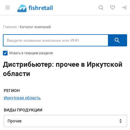
Раздел навигации по сайту fishretail.ru
Навигация по компаниям
Главная
Каталог компаний
П
Искать в текущем разделе
Дистрибьютер: прочее в Иркутской
области
Меню навигации
РЕГИОН
Иркутская область
ВИДЫ ПРОДУКЦИИ