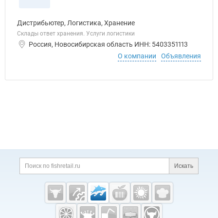
Дистрибьютер, Логистика, Хранение
Склады ответ хранения. Услуги логистики
Россия, Новосибирская область ИНН: 5403351113
О компании
Объявления
Дополнительная информация
Поиск по сайту и ссы
Искать
Cсылки на полезные проекты
Fishretail.ru —
рыба,