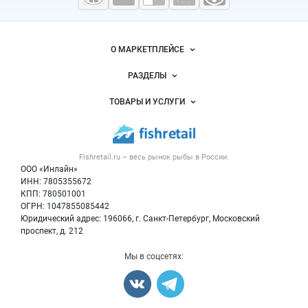
морепродукты
Важные разделы и контакты
Навигация по сайту
О МАРКЕТПЛЕЙСЕ
Новости Fishretail.ru
РАЗДЕЛЫ
Услуги и цены
Объявления
ТОВАРЫ И УСЛУГИ
Размещение рекламы
Каталог компаний
Рыбные снеки
Публичная оферта
Новости рынка
Рыба
Контактная информация
Форум
Fishretail.ru – весь
рынок рыбы
в России.
Икра
Политика обработки персональных данных
Бренды
ООО «Инлайн»
Морепродукты
Для СМИ
ИНН: 7805355672
Мониторинг
КПП: 780501001
Рыбопосадочный материал
Вакансии
ОГРН: 1047855085442
Полуфабрикаты
Юридический адрес: 196066, г. Санкт-Петербург, Московский
Блог
Консервы
проспект, д. 212
Добавить объявление
Мы в соцсетях:
Карта объявлений