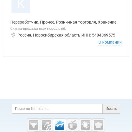
К
Переработчик, Прочее, Розничная торговля, Хранение
Скупка-продажа всех пород рыб.
Россия, Новосибирская область ИНН: 5404069575
О компании
Дополнительная информация
Поиск по сайту и ссы
Искать
Cсылки на полезные проекты