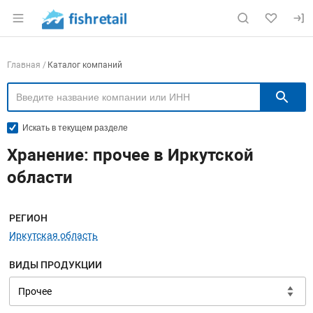
Раздел навигации по сайту fishretail.ru
Навигация по компаниям
Главная
Каталог компаний
П
Искать в текущем разделе
Хранение: прочее в Иркутской
области
Меню навигации
РЕГИОН
Иркутская область
ВИДЫ ПРОДУКЦИИ