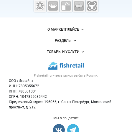
Fishretail.ru —
рыба,
морепродукты
Важные разделы и контакты
Навигация по сайту
О МАРКЕТПЛЕЙСЕ
Новости Fishretail.ru
РАЗДЕЛЫ
Услуги и цены
Объявления
ТОВАРЫ И УСЛУГИ
Размещение рекламы
Каталог компаний
Рыбные снеки
Публичная оферта
Новости рынка
Рыба
Контактная информация
Форум
Fishretail.ru – весь
рынок рыбы
в России.
Икра
Политика обработки персональных данных
Бренды
ООО «Инлайн»
Морепродукты
Для СМИ
ИНН: 7805355672
Мониторинг
КПП: 780501001
Рыбопосадочный материал
Вакансии
ОГРН: 1047855085442
Полуфабрикаты
Юридический адрес: 196066, г. Санкт-Петербург, Московский
Блог
Консервы
проспект, д. 212
Добавить объявление
Мы в соцсетях:
Карта объявлений