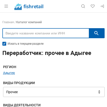
Раздел навигации по сайту fishretail.ru
Навигация по компаниям
Главная
Каталог компаний
П
Искать в текущем разделе
Переработчик: прочее в Адыгее
Меню навигации
РЕГИОН
Адыгея
ВИДЫ ПРОДУКЦИИ
ВИДЫ ДЕЯТЕЛЬНОСТИ