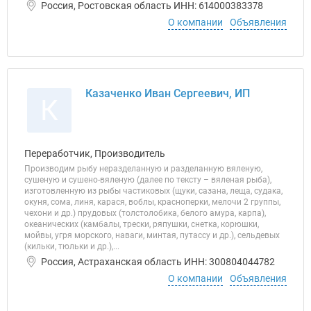
Россия, Ростовская область ИНН: 614000383378
О компании
Объявления
Казаченко Иван Сергеевич, ИП
К
Переработчик, Производитель
Производим рыбу неразделанную и разделанную вяленую,
сушеную и сушено-вяленую (далее по тексту – вяленая рыба),
изготовленную из рыбы частиковых (щуки, сазана, леща, судака,
окуня, сома, линя, карася, воблы, красноперки, мелочи 2 группы,
чехони и др.) прудовых (толстолобика, белого амура, карпа),
океанических (камбалы, трески, ряпушки, снетка, корюшки,
мойвы, угря морского, наваги, минтая, путассу и др.), сельдевых
(кильки, тюльки и др.),...
Россия, Астраханская область ИНН: 300804044782
О компании
Объявления