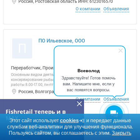
Россия, Ростовская область ИНН: 6123016570
О компании
Объявления
ПО Ильевское, ООО
П
Переработчик, Производитель
Всеволод
Основным видом деятельности является «Переработка и
Здравствуйте! Готов помочь
консервирование рыбы, ракообразных и моллюсков» График
вам. Напишите мне, если у
работы 8.00-17.00, пн-пт
вас появятся вопросы.
Россия, Волгоградская область ИНН: 3409009495
О компании
Объявления
Fishretail теперь и в
MAX
Этот сайт использует
cookies
и передает данные
службам веб-аналитики для улучшения функционала.
ПЕРЕЙТИ
Пачкория Виталий Согратович, ИП
Пользуясь сайтом, вы соглашаетесь с этим.
Закрыть