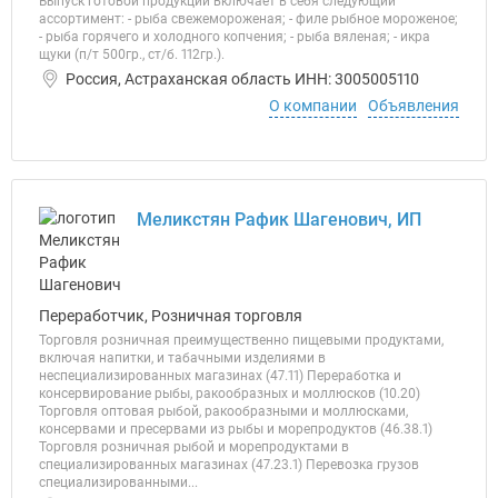
Выпуск готовой продукции включает в себя следующий
ассортимент: - рыба свежемороженая; - филе рыбное мороженое;
- рыба горячего и холодного копчения; - рыба вяленая; - икра
щуки (п/т 500гр., ст/б. 112гр.).
Россия, Астраханская область ИНН: 3005005110
О компании
Объявления
Меликстян Рафик Шагенович, ИП
Переработчик, Розничная торговля
Торговля розничная преимущественно пищевыми продуктами,
включая напитки, и табачными изделиями в
неспециализированных магазинах (47.11) Переработка и
консервирование рыбы, ракообразных и моллюсков (10.20)
Торговля оптовая рыбой, ракообразными и моллюсками,
консервами и пресервами из рыбы и морепродуктов (46.38.1)
Торговля розничная рыбой и морепродуктами в
специализированных магазинах (47.23.1) Перевозка грузов
специализированными...