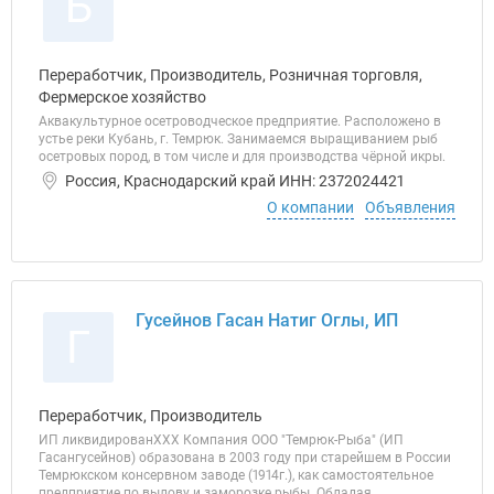
Б
Переработчик, Производитель, Розничная торговля,
Фермерское хозяйство
Аквакультурное осетроводческое предприятие. Расположено в
устье реки Кубань, г. Темрюк. Занимаемся выращиванием рыб
осетровых пород, в том числе и для производства чёрной икры.
Россия, Краснодарский край ИНН: 2372024421
О компании
Объявления
Гусейнов Гасан Натиг Оглы, ИП
Г
Переработчик, Производитель
ИП ликвидированХХХ Компания ООО "Темрюк-Рыба" (ИП
Гасангусейнов) образована в 2003 году при старейшем в России
Темрюкском консервном заводе (1914г.), как самостоятельное
предприятие по вылову и заморозке рыбы. Обладая