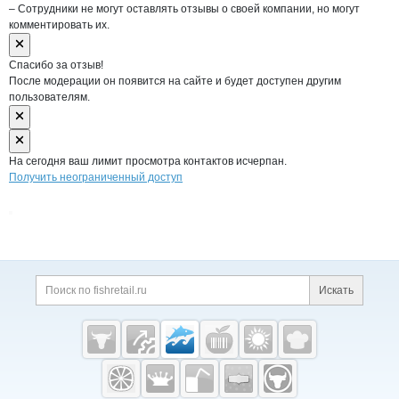
– Сотрудники не могут оставлять отзывы о своей компании, но могут
комментировать их.
Спасибо за отзыв!
После модерации он появится на сайте и будет доступен другим
пользователям.
На сегодня ваш лимит просмотра контактов исчерпан.
Получить неограниченный доступ
Дополнительная информация
Поиск по сайту и ссы
Искать
Cсылки на полезные проекты
Fishretail.ru —
рыба,
морепродукты