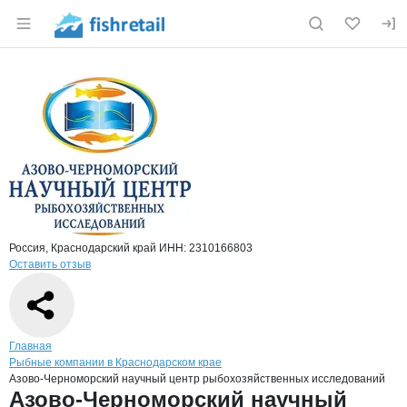
Раздел навигации по сайту fishretail.ru
Краткая информация о компании
Азов
Страница компании
Азово-Че
Страница компании
Азово-Черноморский научный центр рыбохозяйственн
Россия, Краснодарский край
ИНН: 2310166803
Оставить отзыв
Навигация по сайту
Главная
Рыбные компании в Краснодарском крае
Азово-Черноморский научный центр рыбохозяйственных исследований
Основная информация о компании
Азово-Черноморский научный