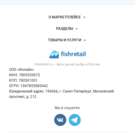
Важные разделы и контакты
Навигация по сайту
О МАРКЕТПЛЕЙСЕ
Новости Fishretail.ru
РАЗДЕЛЫ
Услуги и цены
Объявления
ТОВАРЫ И УСЛУГИ
Размещение рекламы
Каталог компаний
Рыбные снеки
Публичная оферта
Новости рынка
Рыба
Контактная информация
Форум
Fishretail.ru – весь
рынок рыбы
в России.
Икра
Политика обработки персональных данных
Бренды
ООО «Инлайн»
Морепродукты
Для СМИ
ИНН: 7805355672
Мониторинг
КПП: 780501001
Рыбопосадочный материал
Вакансии
ОГРН: 1047855085442
Полуфабрикаты
Юридический адрес: 196066, г. Санкт-Петербург, Московский
Блог
Консервы
проспект, д. 212
Добавить объявление
Мы в соцсетях:
Карта объявлений