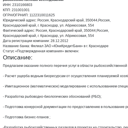
ИНН:
2310166803
КПП:
231001001
ОГРН/ОГРНИП:
1122310011625
Юридический адрес:
Россия, Краснодарский край, 350044,Россия,
Краснодарский край, г. Краснодар, ул. Абрикосовая, 554
Фактический адрес:
Россия, Краснодарский край, 350044,Россия,
Краснодарский край, г. Краснодар, ул. Абрикосовая, 554
Дата регистрации
компании:
28.12.2012
Название банка:
Филиал ЗАО «ЮниКредитБанк» в г. Краснодаре
Статус «Подтвержденная компания» включен:
Описание:
Предлагаем оказание полного перечня услуг в области рыбохозяйственной 
- Расчет ущерба водным биоресурсам от осуществления планируемой хозяй
- Имитационное (математическое) моделирование с использованием специ
- Разработка рыбоводно-биологических обоснований (РБО);

- Подготовка конкурсной документации по предоставлению в пользование р
- Подготовка бизнес-планов ;

-Разработка рыбохозяйственных разделов в проектах на строительство, рек