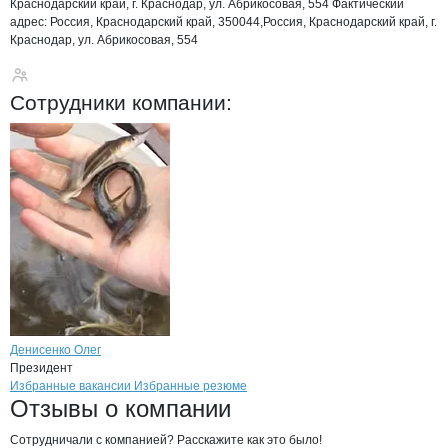
Краснодарский край, г. Краснодар, ул. Абрикосовая, 554
Фактический
адрес:
Россия, Краснодарский край, 350044,Россия, Краснодарский край, г.
Краснодар, ул. Абрикосовая, 554
Азово-Черноморски
Сотрудники
компании
:
Денисенко Олег
Президент
Бренды
Вакансии в
компани
Азово-Черноморский на
Азово-Черноморски
Избранные вакансии
Избранные резюме
Новости o
Азово-Черноморский нау
Азово-Черноморс
Отзывы
о компании
Сотрудничали с компанией? Расскажите как это было!