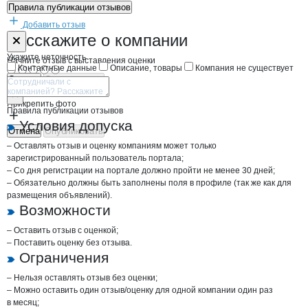
Правила публикации отзывов
Добавить отзыв
Форма обратной связи о неточностях н
Азово-Черном
Расскажите
о компании
Укажите неточность
Начните отзыв с выставления оценки
Контактные данные
Описание, товары
Компания не существует
Отмена
Опубликовать
Прикрепить фото
Правила публикации отзывов
Условия допуска
Отмена
Опубликовать
– Оставлять отзыв и оценку компаниям может только
зарегистрированный пользователь портала;
– Со дня регистрации на портале должно пройти не менее 30 дней;
– Обязательно должны быть заполнены поля в профиле (так же как для
размещения объявлений).
Возможности
– Оставить отзыв с оценкой;
– Поставить оценку без отзыва.
Ограничения
– Нельзя оставлять отзыв без оценки;
– Можно оставить один отзыв/оценку для одной компании один раз
в месяц;