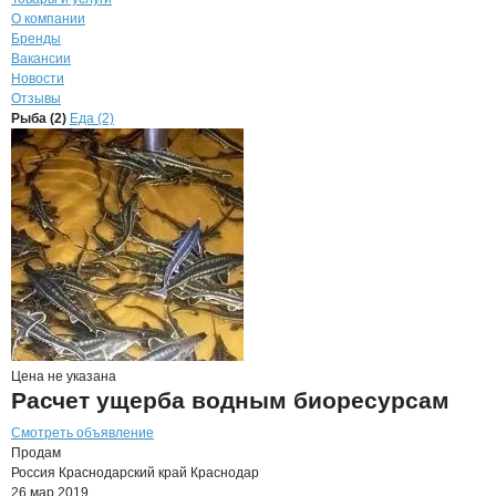
Навигация по странице
компании
Азов
О компании
Бренды
Вакансии
Новости
Отзывы
Продукция
Азово-Черноморский нау
Навигация по продуктам
компании
Азово-Ч
Рыба (2)
Еда (2)
Цена не указана
Расчет ущерба водным биоресурсам
Смотреть объявление
Продам
Россия
Краснодарский край
Краснодар
26 мар 2019