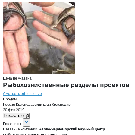
Цена не указана
Рыбохозяйственные разделы проектов
Смотреть объявление
Продам
Россия
Краснодарский край
Краснодар
20 фев 2019
Показать ещё
О компании
Азово-Черноморский на
Реквизиты
компании
Азово-Черноморский
Реквизиты:
Название компании:
Азово-Черноморский научный центр
рыбохозяйственных исследований