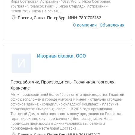
Икра Осетровая, Астрахань - “OsetrPro; 5. Икра Осетровая,
Уругвая - "PolancoCaviar"; 6. Икра Стерляди, Астрахани -
"OsetrPro"; 7. Икра Паюсная,...
Россия, Санкт-Петербург ИНН: 7801705132
О компании
Объявления
Икорная сказка, ООО
И
Переработчик, Производитель, Розничная торговля,
Хранение
Мы – производитель! Более 15 лет опыта производства. Главный
офис расположен в городе Амурске и имеет: - отдельно стоящее
офисное здание; - холодильно-складской комплекс; - плавучие
производственные базы; - верфь… В 2015 году организован
Торговый Дом, чтобы поставлять нашу продукцию на Ваш стол
гарантировано, в лучшем качестве, без посредников. Наша
продукция произросла в диких условиях, выловлена и
произведена на месте лова! Доставка...