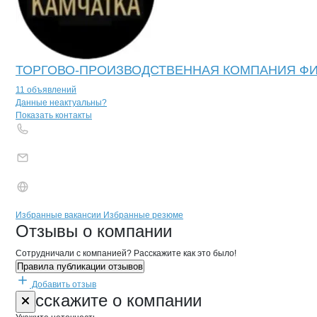
ТОРГОВО-ПРОИЗВОДСТВЕННАЯ КОМПАНИЯ Ф
11 объявлений
Контакты
компании
КАЛИНИНСКИЙ 
+7(800)000-00-..
Данные неактуальны?
Показать контакты
Бренды
Вакансии в
компани
КАЛИНИНСКИЙ РЫБОЛО
КАЛИНИНСКИЙ РЫ
Избранные вакансии
Избранные резюме
Новости o
КАЛИНИНСКИЙ РЫБОЛОВ
КАЛИНИНСКИЙ 
Отзывы
о компании
Сотрудничали с компанией? Расскажите как это было!
Правила публикации отзывов
Добавить отзыв
Форма обратной связи о неточностях 
КАЛИНИНСКИ
Расскажите
о компании