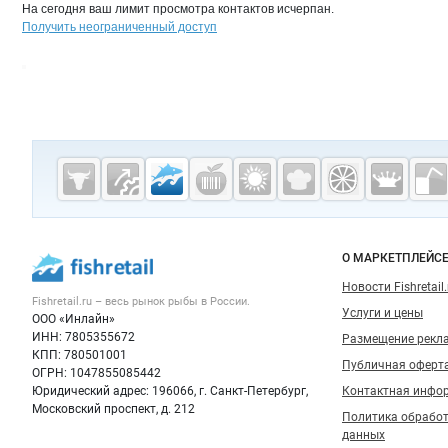
На сегодня ваш лимит просмотра контактов исчерпан.
Получить неограниченный доступ
Дополнительная информация
Cсылки на полезные проекты
Fishretail.ru —
рыба,
морепродукты
Важные разделы и контакты
Навигация п
О МАРКЕТПЛЕЙС
Новости Fishretail.
Fishretail.ru – весь
рынок рыбы
в России.
Услуги и цены
ООО «Инлайн»
ИНН: 7805355672
Размещение рекл
КПП: 780501001
Публичная оферт
ОГРН: 1047855085442
Юридический адрес: 196066, г. Санкт-Петербург,
Контактная инфо
Московский проспект, д. 212
Политика обрабо
данных