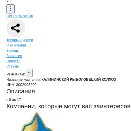
К
Оставить отзыв
Навигация по странице
компании
КА
Товары и услуги
О компании
Бренды
Вакансии
Новости
Отзывы
О компании
КАЛИНИНСКИЙ РЫБОЛ
Реквизиты
компании
КАЛИНИНСКИЙ РЫБ
Реквизиты:
Название компании:
КАЛИНИНСКИЙ РЫБОЛОВЕЦКИЙ КОЛХОЗ
ИНН:
3002005200
Описание:
с 8 до 17
Компании, которые могут вас заинтересов