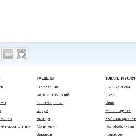
о сайту
Е
РАЗДЕЛЫ
ТОВАРЫ И УСЛУ
ru
Объявления
Рыбные снеки
Каталог компаний
Рыба
амы
Новости рынка
Икра
а
Форум
Морепродукты
рмация
Бренды
Рыбопосадочный
тки персональных
Мониторинг
Полуфабрикаты
Вакансии
Консервы