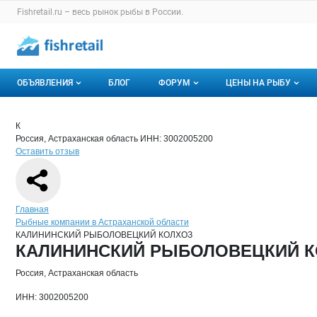
Раздел навигации по сайту fishretail.ru
Fishretail.ru – весь
рынок рыбы
в России.
Авторизация и меню пользователя
Навигация по разделам сайта fishretail.ru
ОБЪЯВЛЕНИЯ
БЛОГ
ФОРУМ
ЦЕНЫ НА РЫБУ
Объявления
Все темы
О мониторингах
Краткая информация о компании
КАЛ
Страница компании
КАЛИНИ
Страница компании
КАЛИНИНСКИЙ РЫБОЛОВЕЦКИЙ КОЛХОЗ,
К
Россия, Астраханская область
ИНН: 3002005200
Горячее предложение
Избранные
Актуальные мони
Оставить отзыв
Мои объявления
С моим участием
Динамика цен
Отзывы
Навигация по сайту
Главная
Рыбные компании в Астраханской области
КАЛИНИНСКИЙ РЫБОЛОВЕЦКИЙ КОЛХОЗ
Основная информация о компании
КАЛИНИНСКИЙ РЫБОЛОВЕЦКИЙ К
Россия, Астраханская область
ИНН: 3002005200