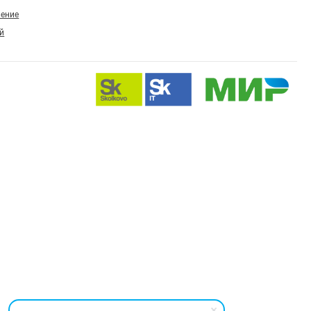
ление
й