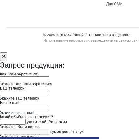
Для СМИ
Счетчики, авторское право, логотипы
© 2006‑2026 ООО “Инлайн”. 12+ Все права защищены.
Использование информации, размещенной на данном сайте
Запрос продукции:
Как к вам обратиться?
Укажите как к вам обратиться
Ваш телефон:
Укажите ваш телефон
Ваш e-mail:
Укажите ваш e-mail
Какой объём вас интересует?
укажите объём партии
Укажите объём партии
сумма заказа в руб
Укажите сумму заказа