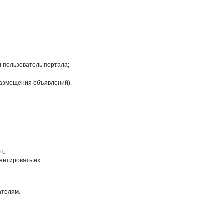
й пользователь портала;
размещения объявлений).
ц;
ентировать их.
ателям.