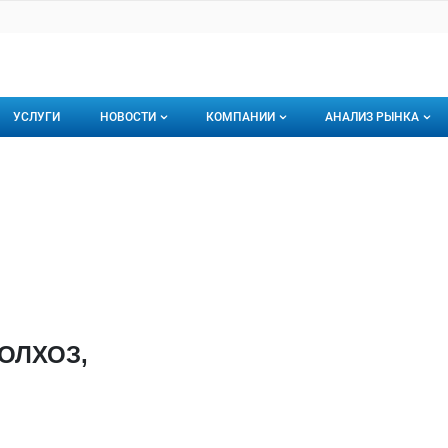
УСЛУГИ
НОВОСТИ
КОМПАНИИ
АНАЛИЗ РЫНКА
Новости рыбного рынка
Каталог компаний
ИНИНСКИЙ РЫБОЛОВЕЦКИЙ КОЛХОЗ
НСКИЙ РЫБОЛОВЕЦКИЙ КОЛХ
торинги
О каталоге компаний
Подписаться на 
Премиум размещение
ОЛХОЗ,