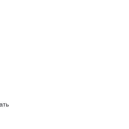
ЛИНИНСКИЙ РЫБОЛОВЕЦКИЙ КОЛХО
ОВЕЦКИЙ КОЛХОЗ
ОЛОВЕЦКИЙ КОЛХОЗ
ать