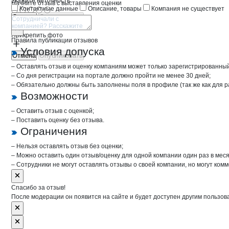
Укажите неточность
Начните отзыв с выставления оценки
Контактные данные
Описание, товары
Компания не существует
Отмена
Опубликовать
Прикрепить фото
Правила публикации отзывов
Условия допуска
Отмена
Опубликовать
– Оставлять отзыв и оценку компаниям может только зарегистрированны
– Со дня регистрации на портале должно пройти не менее 30 дней;
– Обязательно должны быть заполнены поля в профиле (так же как для 
Возможности
– Оставить отзыв с оценкой;
– Поставить оценку без отзыва.
Ограничения
– Нельзя оставлять отзыв без оценки;
– Можно оставить один отзыв/оценку для одной компании один раз в меся
– Сотрудники не могут оставлять отзывы о своей компании, но могут комм
Спасибо за отзыв!
После модерации он появится на сайте и будет доступен другим пользов