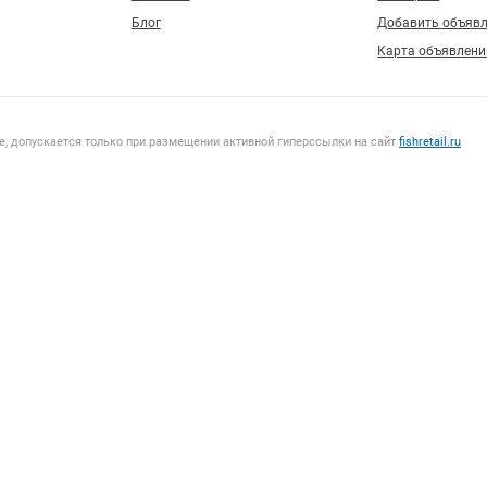
Блог
Добавить объяв
Карта объявлени
, допускается только при размещении активной гиперссылки на сайт
fishretail.ru