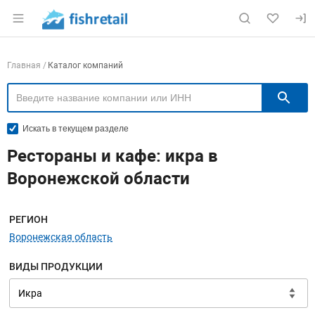
Раздел навигации по сайту fishretail.ru
Навигация по компаниям
Главная
Каталог компаний
П
Искать в текущем разделе
Рестораны и кафе: икра в
Воронежской области
Меню навигации
РЕГИОН
Воронежская область
ВИДЫ ПРОДУКЦИИ