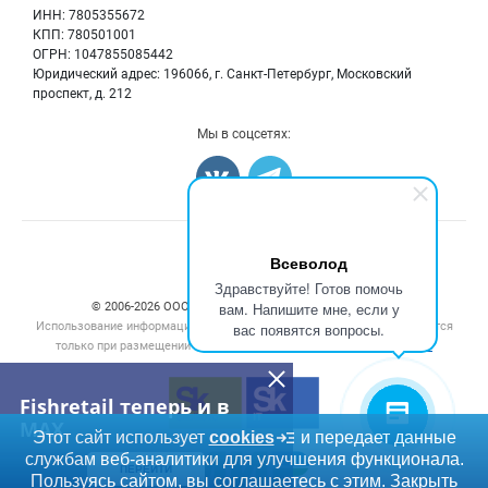
Морепродукты
Для СМИ
ИНН: 7805355672
Мониторинг
КПП: 780501001
Рыбопосадочный материал
Вакансии
ОГРН: 1047855085442
Полуфабрикаты
Юридический адрес: 196066, г. Санкт-Петербург, Московский
Блог
Консервы
проспект, д. 212
Добавить объявление
Мы в соцсетях:
Карта объявлений
Счетчики, авторское право, логотипы
Всеволод
Здравствуйте! Готов помочь
вам. Напишите мне, если у
© 2006‑2026 ООО “Инлайн”. 12+ Все права защищены.
Использование информации, размещенной на данном сайте, допускается
вас появятся вопросы.
только при размещении активной гиперссылки на сайт
fishretail.ru
Fishretail теперь и в
MAX
Этот сайт использует
cookies
и передает данные
службам веб-аналитики для улучшения функционала.
ПЕРЕЙТИ
Пользуясь сайтом, вы соглашаетесь с этим.
Закрыть