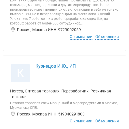
компания выросла и осуществляет промысел сельди, креветки,
кальмара, минтая, корюшки и других морепродуктов. Наше
производство имеет полный цикл, включающий в себя не только
вылов рыбы, но и переработку сырья на месте лова. «Дикий
Улов» - это 7 собственных рыбоперерабатывающих баз, на
которых работают более 600 сотрудников,...
Россия, Москва ИНН: 9729002059
О компании
Объявления
Кузнецов И.Ю., ИП
К
Horeca, Оптовая торговля, Переработчик, Розничная
торговля
Оптовая торговля свеж.мор. рыбой и морепродуктами в Москве,
Мурманске, СПБ.
Россия, Москва ИНН: 519040291803
О компании
Объявления