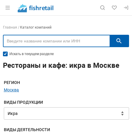
Раздел навигации по сайту fishretail.ru
Навигация по компаниям
Главная
Каталог компаний
П
Искать в текущем разделе
Рестораны и кафе: икра в Москве
Меню навигации
РЕГИОН
Москва
ВИДЫ ПРОДУКЦИИ
ВИДЫ ДЕЯТЕЛЬНОСТИ