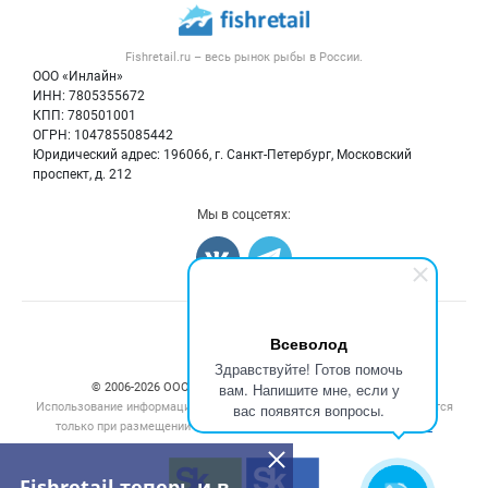
Рыбные снеки
Публичная оферта
Новости рынка
Рыба
Контактная информация
Форум
Fishretail.ru – весь
рынок рыбы
в России.
Икра
Политика обработки персональных данных
Бренды
ООО «Инлайн»
Морепродукты
Для СМИ
ИНН: 7805355672
Мониторинг
КПП: 780501001
Рыбопосадочный материал
Вакансии
ОГРН: 1047855085442
Полуфабрикаты
Юридический адрес: 196066, г. Санкт-Петербург, Московский
Блог
Консервы
проспект, д. 212
Добавить объявление
Мы в соцсетях:
Карта объявлений
Счетчики, авторское право, логотипы
Всеволод
Здравствуйте! Готов помочь
вам. Напишите мне, если у
© 2006‑2026 ООО “Инлайн”. 12+ Все права защищены.
Использование информации, размещенной на данном сайте, допускается
вас появятся вопросы.
только при размещении активной гиперссылки на сайт
fishretail.ru
Fishretail теперь и в