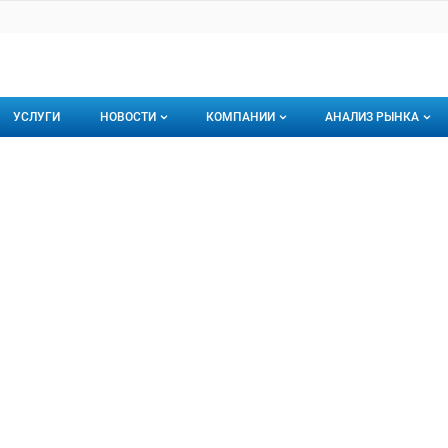
УСЛУГИ
НОВОСТИ
КОМПАНИИ
АНАЛИЗ РЫНКА
Новости рыбного рынка
Каталог компаний
ЛЬПАН
Н, ООО
торинги
О каталоге компаний
Подписаться на 
Премиум размещение