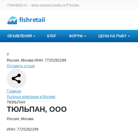
Раздел навигации по сайту fishretail.ru
Fishretail.ru – весь
рынок рыбы
в России.
Авторизация и меню пользователя
Навигация по разделам сайта fishretail.ru
ОБЪЯВЛЕНИЯ
БЛОГ
ФОРУМ
ЦЕНЫ НА РЫБУ
Объявления
Все темы
О мониторингах
Краткая информация о компании
ТЮ
Страница компании
ТЮЛЬПА
Страница компании
ТЮЛЬПАН, ООО
Т
Россия, Москва
ИНН: 7725282299
Горячее предложение
Избранные
Актуальные мони
Оставить отзыв
Мои объявления
С моим участием
Динамика цен
Отзывы
Навигация по сайту
Главная
Рыбные компании в Москве
ТЮЛЬПАН
Основная информация о компании
ТЮЛЬПАН, ООО
Россия, Москва
ИНН: 7725282299