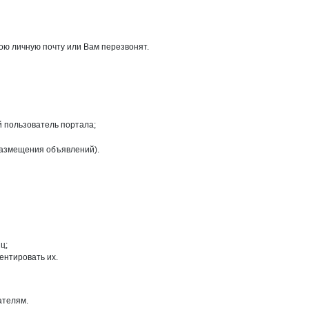
ою личную почту или Вам перезвонят.
й пользователь портала;
размещения объявлений).
ц;
ентировать их.
ателям.