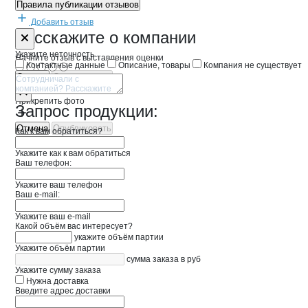
Правила публикации отзывов
Добавить отзыв
Форма обратной связи о неточностях 
ТЮЛЬПАН
Расскажите
о компании
Укажите неточность
Начните отзыв с выставления оценки
Контактные данные
Описание, товары
Компания не существует
Отмена
Опубликовать
Прикрепить фото
Запрос продукции:
Отмена
Опубликовать
Как к вам обратиться?
Укажите как к вам обратиться
Ваш телефон:
Укажите ваш телефон
Ваш e-mail:
Укажите ваш e-mail
Какой объём вас интересует?
укажите объём партии
Укажите объём партии
сумма заказа в руб
Укажите сумму заказа
Нужна доставка
Введите адрес доставки