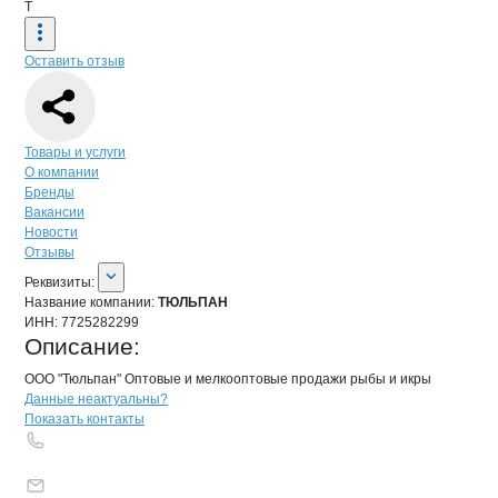
Т
Оставить отзыв
Навигация по странице
компании
ТЮ
Товары и услуги
О компании
Бренды
Вакансии
Новости
Отзывы
О компании
ТЮЛЬПАН
Реквизиты
компании
ТЮЛЬПАН
Реквизиты:
Название компании:
ТЮЛЬПАН
ИНН:
7725282299
Описание:
ООО "Тюльпан" Оптовые и мелкооптовые продажи рыбы и икры
Контакты
компании
ТЮЛЬПАН
+7(800)000-00-..
Данные неактуальны?
Показать контакты