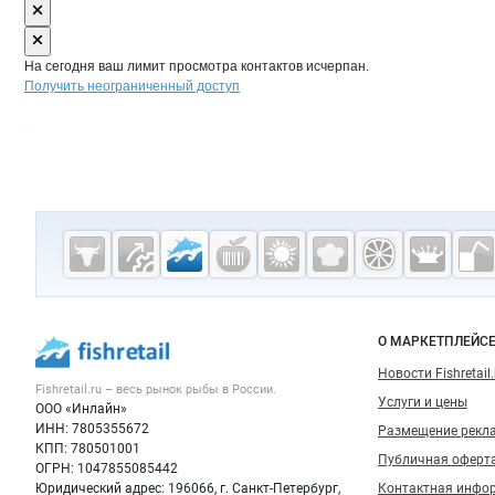
На сегодня ваш лимит просмотра контактов исчерпан.
Получить неограниченный доступ
Дополнительная информация
Cсылки на полезные проекты
Fishretail.ru —
рыба,
морепродукты
Важные разделы и контакты
Навигация п
О МАРКЕТПЛЕЙС
Новости Fishretail.
Fishretail.ru – весь
рынок рыбы
в России.
Услуги и цены
ООО «Инлайн»
ИНН: 7805355672
Размещение рекл
КПП: 780501001
Публичная оферт
ОГРН: 1047855085442
Юридический адрес: 196066, г. Санкт-Петербург,
Контактная инфо