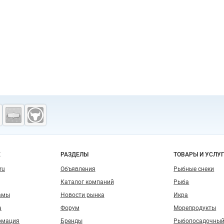
о сайту
Е
РАЗДЕЛЫ
ТОВАРЫ И УСЛУ
ru
Объявления
Рыбные снеки
Каталог компаний
Рыба
амы
Новости рынка
Икра
а
Форум
Морепродукты
рмация
Бренды
Рыбопосадочный