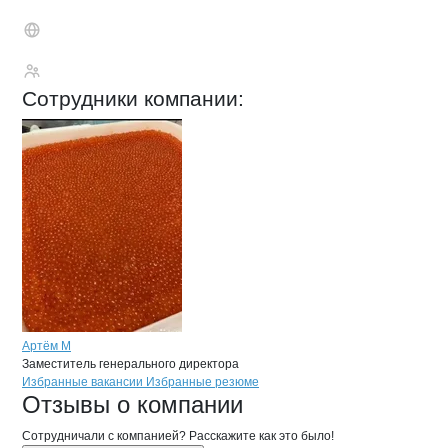
ТЮЛЬПАН
Сотрудники
компании
:
Артём М
Заместитель генерального директора
Бренды
Вакансии в
компани
ТЮЛЬПАН
ТЮЛЬПАН
Избранные вакансии
Избранные резюме
Новости o
ТЮЛЬПАН, ООО
ТЮЛЬПАН
Отзывы
о компании
Сотрудничали с компанией? Расскажите как это было!