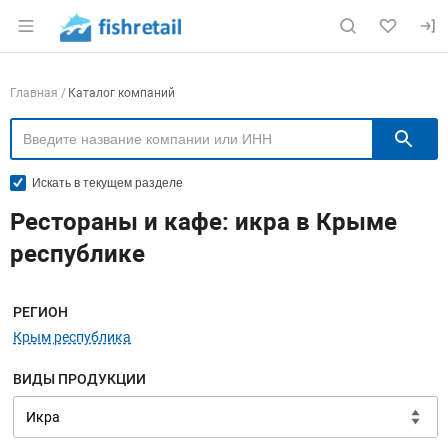
Раздел навигации по сайту fishretail.ru
Навигация по компаниям
Главная
Каталог компаний
П
Искать в текущем разделе
Рестораны и кафе: икра в Крыме
республике
Меню навигации
РЕГИОН
Крым республика
ВИДЫ ПРОДУКЦИИ