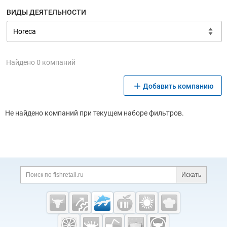
ВИДЫ ДЕЯТЕЛЬНОСТИ
Найдено 0 компаний
Добавить компанию
Не найдено компаний при текущем наборе фильтров.
Дополнительная информация
Поиск по сайту и ссы
Искать
Cсылки на полезные проекты
Fishretail.ru —
рыба,