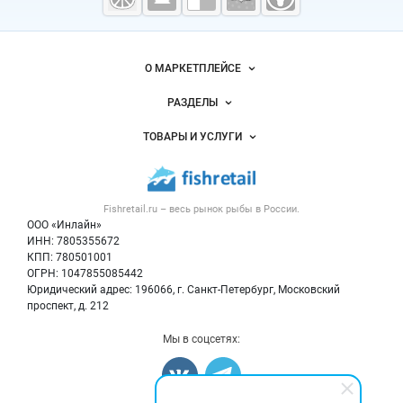
морепродукты
Важные разделы и контакты
Навигация по сайту
О МАРКЕТПЛЕЙСЕ
Новости Fishretail.ru
РАЗДЕЛЫ
Услуги и цены
Объявления
ТОВАРЫ И УСЛУГИ
Размещение рекламы
Каталог компаний
Рыбные снеки
Публичная оферта
Новости рынка
Рыба
Контактная информация
Форум
Fishretail.ru – весь
рынок рыбы
в России.
Икра
Политика обработки персональных данных
Бренды
ООО «Инлайн»
Морепродукты
Для СМИ
ИНН: 7805355672
Мониторинг
КПП: 780501001
Рыбопосадочный материал
Вакансии
ОГРН: 1047855085442
Полуфабрикаты
Юридический адрес: 196066, г. Санкт-Петербург, Московский
Блог
Консервы
проспект, д. 212
Добавить объявление
Мы в соцсетях:
Карта объявлений