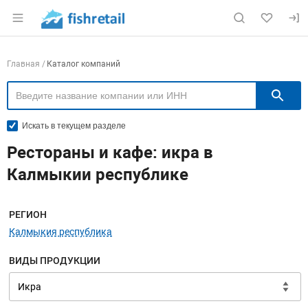
Раздел навигации по сайту fishretail.ru
Навигация по компаниям
Главная
Каталог компаний
П
Искать в текущем разделе
Рестораны и кафе: икра в
Калмыкии республике
Меню навигации
РЕГИОН
Калмыкия республика
ВИДЫ ПРОДУКЦИИ