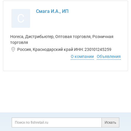
Смага И.А., ИП
С
Horeca, Дистрибьютер, Оптовая торговля, Розничная
торговля
Россия, Краснодарский край ИНН: 230101245259
О компании
Объявления
Дополнительная информация
Поиск по сайту и ссы
Искать