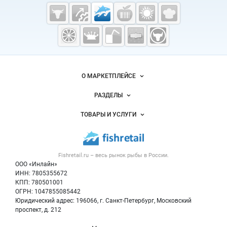
Cсылки на полезные проекты
Fishretail.ru —
рыба,
морепродукты
Важные разделы и контакты
Навигация по сайту
О МАРКЕТПЛЕЙСЕ
Новости Fishretail.ru
РАЗДЕЛЫ
Услуги и цены
Объявления
ТОВАРЫ И УСЛУГИ
Размещение рекламы
Каталог компаний
Рыбные снеки
Публичная оферта
Новости рынка
Рыба
Контактная информация
Форум
Fishretail.ru – весь
рынок рыбы
в России.
Икра
Политика обработки персональных данных
Бренды
ООО «Инлайн»
Морепродукты
Для СМИ
ИНН: 7805355672
Мониторинг
КПП: 780501001
Рыбопосадочный материал
Вакансии
ОГРН: 1047855085442
Полуфабрикаты
Юридический адрес: 196066, г. Санкт-Петербург, Московский
Блог
Консервы
проспект, д. 212
Добавить объявление