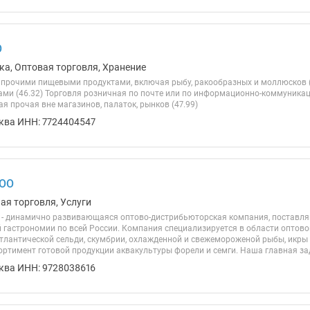
О
ка, Оптовая торговля, Хранение
 прочими пищевыми продуктами, включая рыбу, ракообразных и моллюсков (
ми (46.32) Торговля розничная по почте или по информационно-коммуникаци
я прочая вне магазинов, палаток, рынков (47.99)
ква ИНН: 7724404547
ООО
ая торговля, Услуги
- динамично развивающаяся оптово-дистрибьюторская компания, поставл
 гастрономии по всей России. Компания специализируется в области оптово
атлантической сельди, скумбрии, охлажденной и свежемороженой рыбы, икры 
ртимент готовой продукции аквакультуры форели и семги. Наша главная зада
ква ИНН: 9728038616