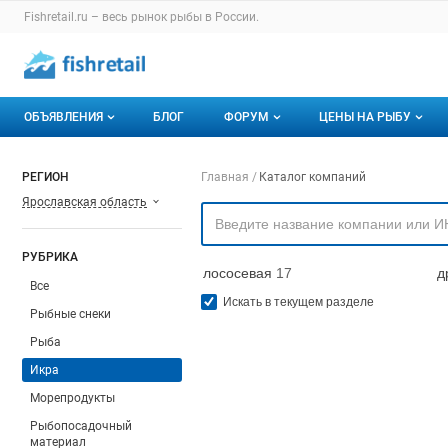
Раздел навигации по сайту fishretail.ru
Fishretail.ru – весь
рынок рыбы
в России.
Авторизация и меню пользователя
Навигация по разделам сайта fishretail.ru
ОБЪЯВЛЕНИЯ
БЛОГ
ФОРУМ
ЦЕНЫ НА РЫБУ
Объявления
Все темы
О мониторингах
Навигация по компа
РЕГИОН
Главная
Каталог компаний
Ярославская область
Горячее предложение
Избранные
Актуальные мони
Мои объявления
С моим участием
Динамика цен
РУБРИКА
лососевая
17
д
Отзывы
Все
Искать в текущем разделе
Рыбные снеки
Рыба
Икра
Морепродукты
Рыбопосадочный
материал