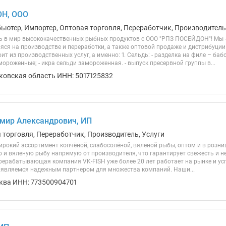
Н, ООО
ьютер, Импортер, Оптовая торговля, Переработчик, Производитель,
 в мир высококачественных рыбных продуктов с ООО "РПЗ ПОСЕЙДОН"! Мы 
ся на производстве и переработки, а также оптовой продаже и дистрибуци
ит из производственных услуг, а именно: 1. Сельдь: - разделка на филе – ба
ороженные; - икра сельди замороженная. - выпуск пресервной группы в...
ковская область ИНН: 5017125832
мир Александрович, ИП
я торговля, Переработчик, Производитель, Услуги
рокий ассортимент копчёной, слабосолёной, вяленой рыбы, оптом и в розниц
ю и вяленую рыбу напрямую от производителя, что гарантирует свежесть и н
рерабатывающая компания VK-FISH уже более 20 лет работает на рынке и у
о являемся надежным партнером для множества компаний. Наши...
ква ИНН: 773500904701