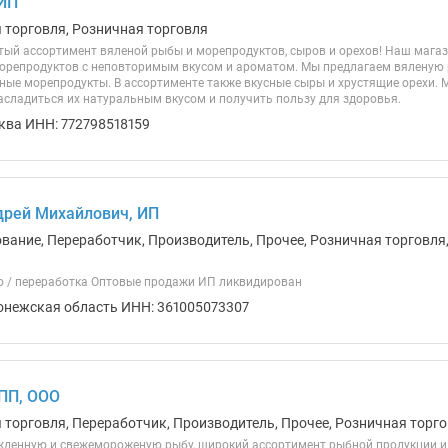
 ИП
я торговля, Розничная торговля
тый ассортимент вяленой рыбы и морепродуктов, сыров и орехов! Наш мага
орепродуктов с неповторимым вкусом и ароматом. Мы предлагаем вяленую р
ные морепродукты. В ассортименте также вкусные сыры и хрустящие орехи. 
асладиться их натуральным вкусом и получить пользу для здоровья.
ква ИНН: 772798518159
рей Михайлович, ИП
ование, Переработчик, Производитель, Прочее, Розничная торговля,
 / переработка Оптовые продажи ИП ликвидирован
онежская область ИНН: 361005073307
ПП, ООО
 торговля, Переработчик, Производитель, Прочее, Розничная торго
денную и свежемороженую рыбу, широкий ассортимент рыбной продукции и