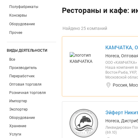
Полуфабрикаты
Рестораны и кафе: и
Консервы
Оборудование
Найдено 25 компаний
Прочее
КАМЧАТКА, 
ВИДЫ ДЕЯТЕЛЬНОСТИ
Horeca, Оптова
Все
ООО «КАМЧАТКА» К
Наша компания вх
Производитель
Восток-Рыба, УКР
Переработчик
Московской облас
Оптовая торговля
Россия, Мос
Розничная торговля
Импортер
Экспортер
Эйферт Никит
Оборудование
Horeca, Дистри
Хранение
Ликвидирован Пост
(69.10)
Услуги