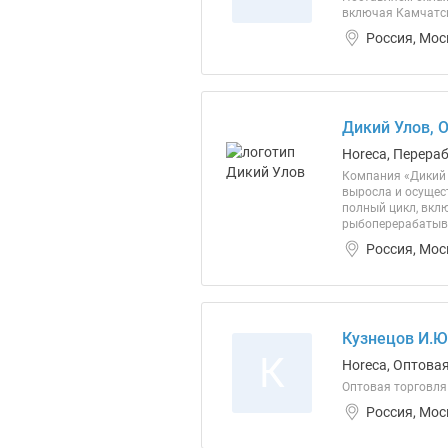
включая Камчатск
Россия, Мос
Дикий Улов, 
Horeca, Перера
Компания «Дикий 
выросла и осущес
полный цикл, вклю
рыбоперерабатыва
Россия, Мос
Кузнецов И.Ю
К
Horeca, Оптова
Оптовая торговля
Россия, Мос