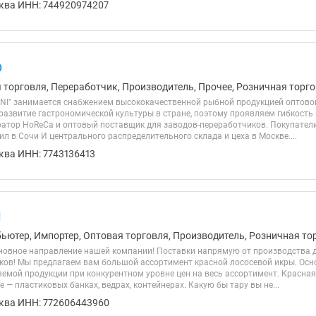
ква ИНН: 744920974207
О
 торговля, Переработчик, Производитель, Прочее, Розничная торго
I" занимается снабжением высококачественной рыбной продукцией оптово
 развитие гастрономической культуры в стране, поэтому проявляем гибкость
ратор HoReCa и оптовый поставщик для заводов-переработчиков. Покупатели 
л в Сочи И центрального распределительного склада и цеха в Москве....
ква ИНН: 7743136413
П
бьютер, Импортер, Оптовая торговля, Производитель, Розничная то
сновное направление нашей компании! Поставки напрямую от производства д
ков! Мы предлагаем вам большой ассортимент красной лососевой икры. Осн
яемой продукции при конкурентном уровне цен на весь ассортимент. Красная
 — пластиковых банках, ведрах, контейнерах. Какую бы тару вы не...
ква ИНН: 772606443960