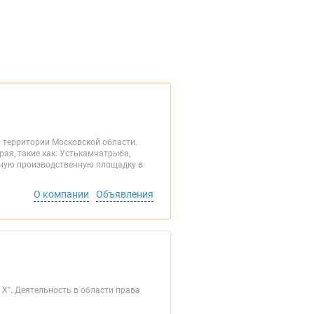
 территории Московской области.
ая, такие как: Устькамчатрыба,
енную производственную площадку в
О компании
Объявления
 X". Деятельность в области права