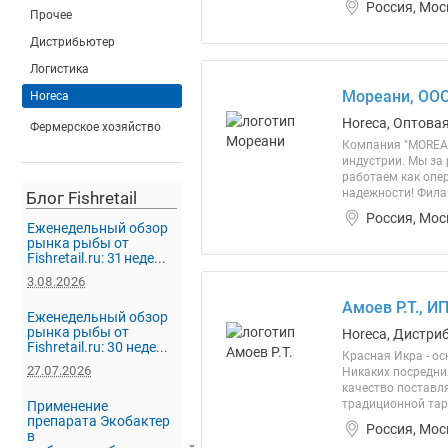
Россия, Мос
Прочее
Дистрибьютер
Логистика
Мореани, ОО
Horeca
Horeca, Оптовая
Фермерское хозяйство
Компания "MOREAN
индустрии. Мы за
работаем как опе
надежности! Филаи
Блог Fishretail
Россия, Мос
Еженедельный обзор
рынка рыбы от
Fishretail.ru: 31 неде...
3.08.2026
Амоев Р.Т., И
Еженедельный обзор
рынка рыбы от
Horeca, Дистри
Fishretail.ru: 30 неде...
Красная Икра - о
27.07.2026
Никаких посредни
качество поставл
традиционной таре
Применение
препарата Экобактер
Россия, Мос
в