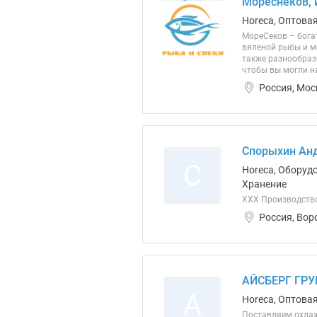
Мореснеков,
Horeca, Оптова
МореСеков – бога
вяленой рыбы и м
также разнообраз
чтобы вы могли н
Россия, Мос
Спорыхин Анд
С
Horeca, Оборуд
Хранение
ХХХ Производство
Россия, Вор
АЙСБЕРГ ГРУ
А
Horeca, Оптовая
Поставляем охлаж