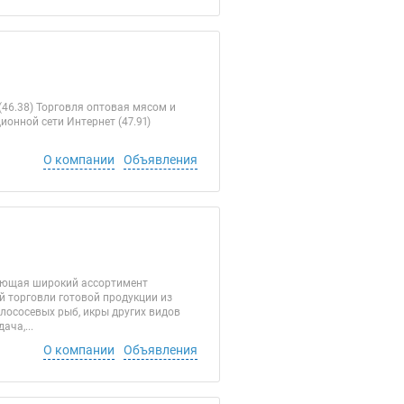
46.38) Торговля оптовая мясом и
онной сети Интернет (47.91)
О компании
Объявления
яющая широкий ассортимент
й торговли готовой продукции из
лососевых рыб, икры других видов
ча,...
О компании
Объявления