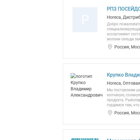
РПЗ ПОСЕЙДО
Р
Horeca, Дистриб
Добро пожаловать
специализирующая
ассортимент состо
молоки сельди зам
Россия, Мос
Крупко Влади
Horeca, Оптова
Мы поставляем ши
копченую, солену
продукта. Рыбопе
гордимся тем, чт
Россия, Мос