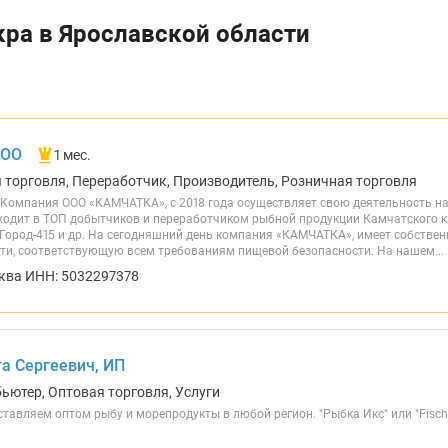
кра в Ярославской области
ООО
1 мес.
я торговля, Переработчик, Производитель, Розничная торговля
омпания ООО «КАМЧАТКА», с 2018 года осуществляет свою деятельность на
одит в ТОП добытчиков и переработчиком рыбной продукции Камчатского кр
, Город-415 и др. На сегодняшний день компания «КАМЧАТКА», имеет собств
ти, соответствующую всем требованиям пищевой безопасности. На нашем...
ква ИНН: 5032297378
а Сергеевич, ИП
бьютер, Оптовая торговля, Услуги
авляем оптом рыбу и морепродукты в любой регион. "Рыбка Икс" или "Fisch