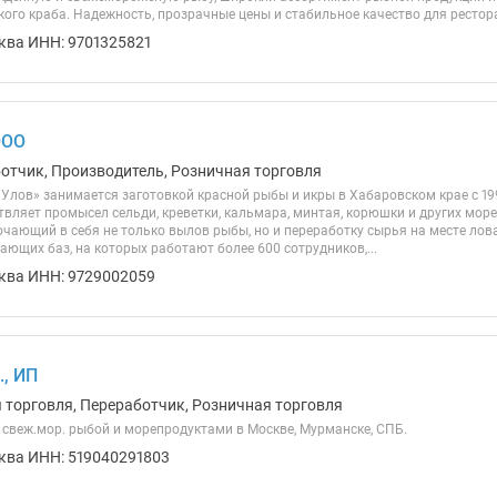
ого краба. Надежность, прозрачные цены и стабильное качество для рестора
ква ИНН: 9701325821
ООО
ботчик, Производитель, Розничная торговля
Улов» занимается заготовкой красной рыбы и икры в Хабаровском крае с 1
твляет промысел сельди, креветки, кальмара, минтая, корюшки и других мор
чающий в себя не только вылов рыбы, но и переработку сырья на месте лова.
ющих баз, на которых работают более 600 сотрудников,...
ква ИНН: 9729002059
., ИП
я торговля, Переработчик, Розничная торговля
 свеж.мор. рыбой и морепродуктами в Москве, Мурманске, СПБ.
ква ИНН: 519040291803