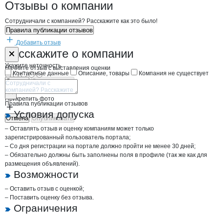
Новости o
3 Капитана, ООО
3 Капитана
Отзывы
о компании
Сотрудничали с компанией? Расскажите как это было!
Правила публикации отзывов
Добавить отзыв
Форма обратной связи о неточностях н
3 Капитана
Расскажите
о компании
Укажите неточность
Начните отзыв с выставления оценки
Контактные данные
Описание, товары
Компания не существует
Отмена
Опубликовать
Прикрепить фото
Правила публикации отзывов
Условия допуска
Отмена
Опубликовать
– Оставлять отзыв и оценку компаниям может только
зарегистрированный пользователь портала;
– Со дня регистрации на портале должно пройти не менее 30 дней;
– Обязательно должны быть заполнены поля в профиле (так же как для
размещения объявлений).
Возможности
– Оставить отзыв с оценкой;
– Поставить оценку без отзыва.
Ограничения