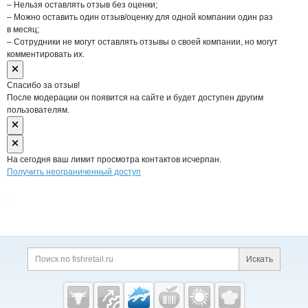
– Нельзя оставлять отзыв без оценки;
– Можно оставить один отзыв/оценку для одной компании один раз
в месяц;
– Сотрудники не могут оставлять отзывы о своей компании, но могут
комментировать их.
Спасибо за отзыв!
После модерации он появится на сайте и будет доступен другим
пользователям.
На сегодня ваш лимит просмотра контактов исчерпан.
Получить неограниченный доступ
Дополнительная информация
Поиск по сайту и ссы
Искать
Cсылки на полезные проекты