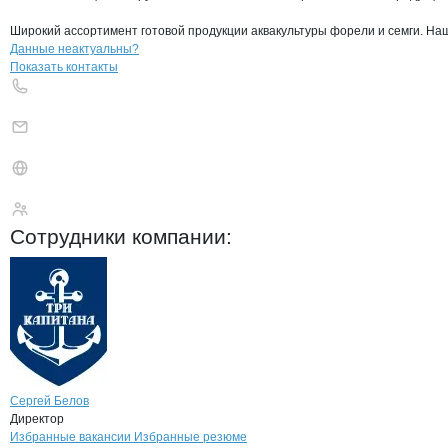
Широкий ассортимент готовой продукции аквакультуры форели и семги. На
Контакты
компании
3 Капитана
+7(800)000-00-..
Данные неактуальны?
Показать контакты
3 Капитана
Сотрудники
компании
:
Сергей Белов
Директор
Бренды
Вакансии в
компани
3 Капитана
3 Капитана
Избранные вакансии
Избранные резюме