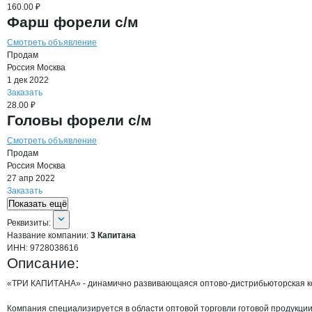
160.00 ₽
Фарш форели с/м
Смотреть объявление
Продам
Россия
Москва
1 дек 2022
Заказать
28.00 ₽
Головы форели с/м
Смотреть объявление
Продам
Россия
Москва
27 апр 2022
Заказать
Показать ещё
О компании
3 Капитана
Реквизиты
компании
3 Капитана
Реквизиты:
Название компании:
3 Капитана
ИНН:
9728038616
Описание:
«ТРИ КАПИТАНА» - динамично развивающаяся оптово-дистрибьюторская ко
Компания специализируется в области оптовой торговли готовой продукции