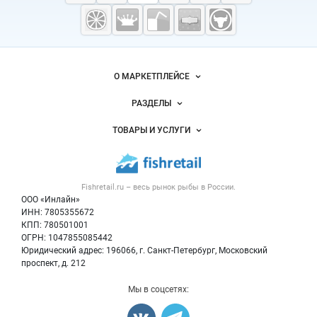
Fishretail.ru —
рыба,
морепродукты
Важные разделы и контакты
Навигация по сайту
О МАРКЕТПЛЕЙСЕ
Новости Fishretail.ru
РАЗДЕЛЫ
Услуги и цены
Объявления
ТОВАРЫ И УСЛУГИ
Размещение рекламы
Каталог компаний
Рыбные снеки
Публичная оферта
Новости рынка
Рыба
Контактная информация
Форум
Fishretail.ru – весь
рынок рыбы
в России.
Икра
Политика обработки персональных данных
Бренды
ООО «Инлайн»
Морепродукты
Для СМИ
ИНН: 7805355672
Мониторинг
КПП: 780501001
Рыбопосадочный материал
Вакансии
ОГРН: 1047855085442
Полуфабрикаты
Юридический адрес: 196066, г. Санкт-Петербург, Московский
Блог
Консервы
проспект, д. 212
Добавить объявление
Мы в соцсетях:
Карта объявлений