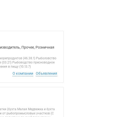
оизводитель, Прочее, Розничная
орепродуктов (46.38.1) Рыболовство
е (03.21) Рыбоводство пресноводное
ния в пищу (10.13.7)
О компании
Объявления
тки (бухта Малая Медвежка и бухта
и от рыбопромысловых участков (C