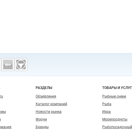
о сайту
Е
РАЗДЕЛЫ
ТОВАРЫ И УСЛУ
ru
Объявления
Рыбные снеки
Каталог компаний
Рыба
амы
Новости рынка
Икра
а
Форум
Морепродукты
рмация
Бренды
Рыбопосадочный