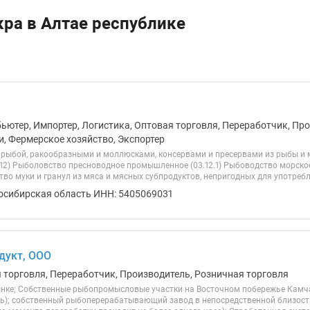
кра в Алтае республике
бьютер, Импортер, Логистика, Оптовая торговля, Переработчик, Пр
и, Фермерское хозяйство, Экспортер
 рыбой, ракообразными и моллюсками, консервами и пресервами из рыбы и м
.12) Рыболовство пресноводное промышленное (03.12.1) Рыбоводство морско
тво муки и гранул из мяса и мясных субпродуктов, непригодных для употребле
осибирская область ИНН: 5405069031
дукт, ООО
я торговля, Переработчик, Производитель, Розничная торговля
рынке; Собственные рыбопромысловые участки на Восточном побережье Камча
); собственный рыбоперерабатывающий завод в непосредственной близост