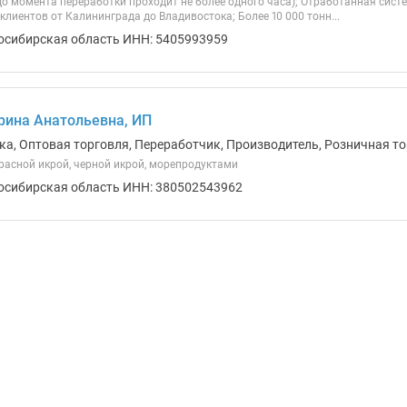
о момента переработки проходит не более одного часа); Отработанная систе
 клиентов от Калининграда до Владивостока; Более 10 000 тонн...
осибирская область ИНН: 5405993959
рина Анатольевна, ИП
ка, Оптовая торговля, Переработчик, Производитель, Розничная то
красной икрой, черной икрой, морепродуктами
осибирская область ИНН: 380502543962