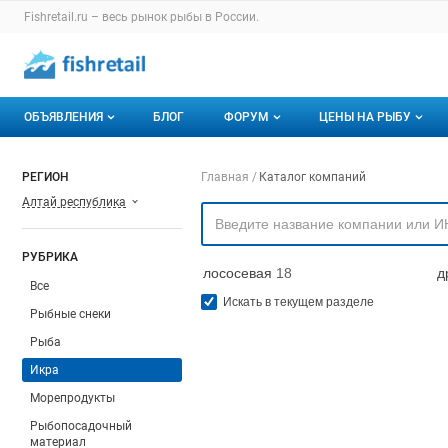
Раздел навигации по сайту fishretail.ru
Fishretail.ru – весь
рынок рыбы
в России.
Авторизация и меню пользователя
Навигация по разделам сайта fishretail.ru
ОБЪЯВЛЕНИЯ
БЛОГ
ФОРУМ
ЦЕНЫ НА РЫБУ
Объявления
Все темы
О мониторингах
Навигация по компа
РЕГИОН
Главная
Каталог компаний
Алтай республика
Горячее предложение
Избранные
Актуальные мони
Мои объявления
С моим участием
Динамика цен
РУБРИКА
лососевая
18
д
Отзывы
Все
Искать в текущем разделе
Рыбные снеки
Рыба
Икра
Морепродукты
Рыбопосадочный
материал