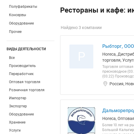
Полуфабрикаты
Рестораны и кафе: и
Консервы
Оборудование
Найдено 3 компании
Прочее
Рыбторг, ООО
ВИДЫ ДЕЯТЕЛЬНОСТИ
Р
Horeca, Дистри
Все
торговля, Услуг
Производитель
Торговля оптовая
пресноводное (03
Переработчик
(03.22) Производс
Оптовая торговля
Россия, Нов
Розничная торговля
Импортер
Экспортер
Дальморепро
Оборудование
Horeca, Оптова
Хранение
Более 10 лет на 
Большой Калыгирь
Услуги