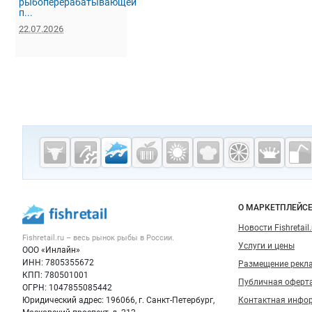
рыбоперерабатывающей
п...
22.07.2026
Дополнительная информация
Cсылки на полезные проекты
Fishretail.ru —
рыба,
морепродукты
Важные разделы и контакты
Навигация п
О МАРКЕТПЛЕЙС
Новости Fishretail.
Fishretail.ru – весь
рынок рыбы
в России.
Услуги и цены
ООО «Инлайн»
ИНН: 7805355672
Размещение рекл
КПП: 780501001
Публичная оферт
ОГРН: 1047855085442
Юридический адрес: 196066, г. Санкт-Петербург,
Контактная инфо