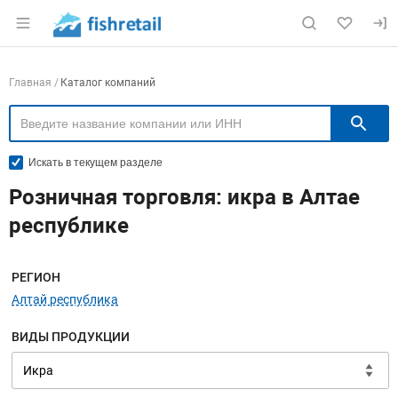
Раздел навигации по сайту fishretail.ru
Навигация по компаниям
Главная
Каталог компаний
П
Искать в текущем разделе
Розничная торговля: икра в Алтае
республике
Меню навигации
РЕГИОН
Алтай республика
ВИДЫ ПРОДУКЦИИ