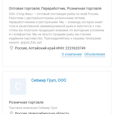
Оптовая торговля, Переработчик, Розничная торговля
ООО «Голд Фиш» — оптовый поставщик рыбы по всей России.
Работаем с дистрибьюторами, розничными сетями,
переработчиками и ресторанами. Мы — команда, которая знает
толк в качественной свежемороженой рыбе и заботится о том,
чтобы вы получали продукцию вовремя, по выгодным условиям
и с комфортом. Мы не просто продаём рыбу, мы строим
надёжное партнёрство. Присоединяйтесь к нашему телеграмм
каналу: @gold_fish_opt
Россия, Алтайский край ИНН: 2223620749
О компании
Объявления
Сибмир Груп, ООО
С
Розничная торговля
Торговая компания Сибмир Груп
Россия, Новосибирская область