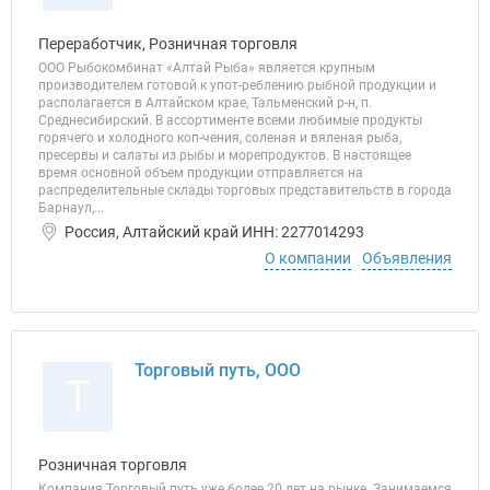
Переработчик, Розничная торговля
ООО Рыбокомбинат «Алтай Рыба» является крупным
производителем готовой к упот-реблению рыбной продукции и
располагается в Алтайском крае, Тальменский р-н, п.
Среднесибирский. В ассортименте всеми любимые продукты
горячего и холодного коп-чения, соленая и вяленая рыба,
пресервы и салаты из рыбы и морепродуктов. В настоящее
время основной объем продукции отправляется на
распределительные склады торговых представительств в города
Барнаул,...
Россия, Алтайский край ИНН: 2277014293
О компании
Объявления
Торговый путь, ООО
Т
Розничная торговля
Компания Торговый путь уже более 20 лет на рынке. Занимаемся