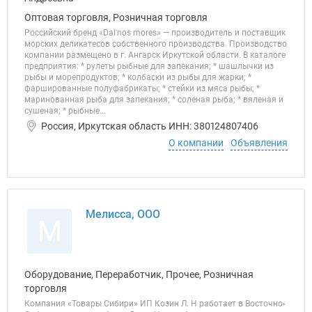
Оптовая торговля, Розничная торговля
Российский бренд «Dal'nos mores» — производитель и поставщик
морских деликатесов собственного производства. Производство
компании размещено в г. Ангарск Иркутской области. В каталоге
предприятия: * рулеты рыбные для запекания; * шашлычки из
рыбы и морепродуктов; * колбаски из рыбы для жарки; *
фаршированные полуфабрикаты; * стейки из мяса рыбы; *
маринованная рыба для запекания; * соленая рыба; * вяленая и
сушеная; * рыбные...
Россия, Иркутская область ИНН: 380124807406
О компании
Объявления
Мелисса, ООО
М
Оборудование, Переработчик, Прочее, Розничная
торговля
Компания «Товары Сибири» ИП Козин Л. Н работает в Восточно-