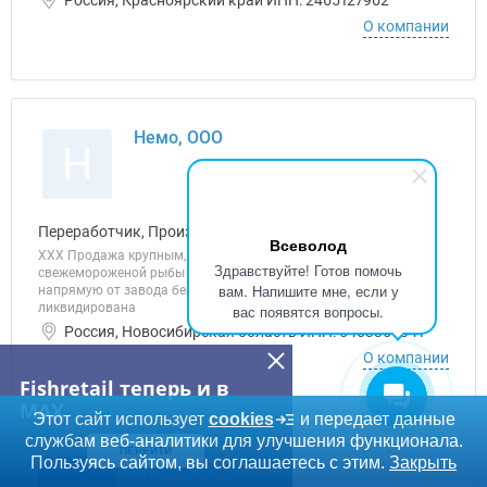
Россия, Красноярский край ИНН: 2465127902
О компании
Немо, ООО
Н
Переработчик, Производитель, Розничная торговля
Всеволод
ХХХ Продажа крупным, средним, мелким оптом
Здравствуйте! Готов помочь
свежемороженой рыбы с Дальнего востока. Сотрудничаем
вам. Напишите мне, если у
напрямую от завода без посредников. Организация
ликвидирована
вас появятся вопросы.
Россия, Новосибирская область ИНН: 5403358341
О компании
Fishretail теперь и в
MAX
Этот сайт использует
cookies
и передает данные
службам веб-аналитики для улучшения функционала.
ПЕРЕЙТИ
Пользуясь сайтом, вы соглашаетесь с этим.
Закрыть
Руслов, ООО