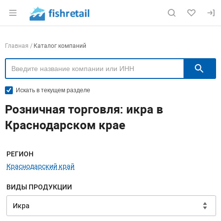
Раздел навигации по сайту fishretail.ru
Навигация по компаниям
Главная
Каталог компаний
П
Искать в текущем разделе
Розничная торговля: икра в
Краснодарском крае
Меню навигации
РЕГИОН
Краснодарский край
ВИДЫ ПРОДУКЦИИ