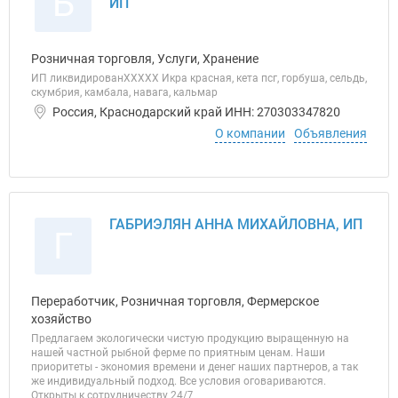
Б
ИП
Розничная торговля, Услуги, Хранение
ИП ликвидированХХХХХ Икра красная, кета псг, горбуша, сельдь,
скумбрия, камбала, навага, кальмар
Россия, Краснодарский край ИНН: 270303347820
О компании
Объявления
ГАБРИЭЛЯН АННА МИХАЙЛОВНА, ИП
Г
Переработчик, Розничная торговля, Фермерское
хозяйство
Предлагаем экологически чистую продукцию выращенную на
нашей частной рыбной ферме по приятным ценам. Наши
приоритеты - экономия времени и денег наших партнеров, а так
же индивидуальный подход. Все условия оговариваются.
Открыты к сотрудничеству 24/7