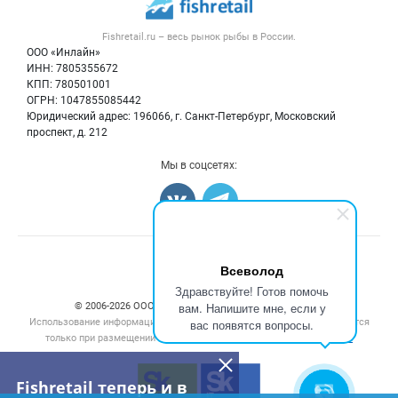
Новости рынка
Рыба
Контактная информация
Форум
Fishretail.ru – весь
рынок рыбы
в России.
Икра
Политика обработки персональных данных
Бренды
ООО «Инлайн»
Морепродукты
Для СМИ
ИНН: 7805355672
Мониторинг
КПП: 780501001
Рыбопосадочный материал
Вакансии
ОГРН: 1047855085442
Полуфабрикаты
Юридический адрес: 196066, г. Санкт-Петербург, Московский
Блог
Консервы
проспект, д. 212
Добавить объявление
Мы в соцсетях:
Карта объявлений
Счетчики, авторское право, логотипы
Всеволод
Здравствуйте! Готов помочь
вам. Напишите мне, если у
© 2006‑2026 ООО “Инлайн”. 12+ Все права защищены.
Использование информации, размещенной на данном сайте, допускается
вас появятся вопросы.
только при размещении активной гиперссылки на сайт
fishretail.ru
Fishretail теперь и в