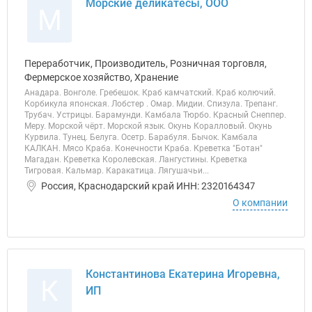
Морские деликатесы, ООО
М
Переработчик, Производитель, Розничная торговля,
Фермерское хозяйство, Хранение
Анадара. Вонголе. Гребешок. Краб камчатский. Краб колючий.
Корбикула японская. Лобстер . Омар. Мидии. Спизула. Трепанг.
Трубач. Устрицы. Барамунди. Камбала Тюрбо. Красный Снеппер.
Меру. Морской чёрт. Морской язык. Окунь Коралловый. Окунь
Курвила. Тунец. Белуга. Осетр. Барабуля. Бычок. Камбала
КАЛКАН. Мясо Краба. Конечности Краба. Креветка "Ботан"
Магадан. Креветка Королевская. Лангустины. Креветка
Тигровая. Кальмар. Каракатица. Лягушачьи...
Россия, Краснодарский край ИНН: 2320164347
О компании
Константинова Екатерина Игоревна,
К
ИП