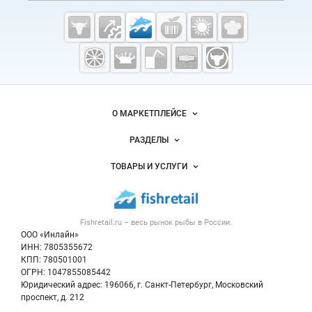
Cсылки на полезные проекты
Fishretail.ru —
рыба,
морепродукты
Важные разделы и контакты
Навигация по сайту
О МАРКЕТПЛЕЙСЕ
Новости Fishretail.ru
РАЗДЕЛЫ
Услуги и цены
Объявления
ТОВАРЫ И УСЛУГИ
Размещение рекламы
Каталог компаний
Рыбные снеки
Публичная оферта
Новости рынка
Рыба
Контактная информация
Форум
Fishretail.ru – весь
рынок рыбы
в России.
Икра
Политика обработки персональных данных
Бренды
ООО «Инлайн»
Морепродукты
Для СМИ
ИНН: 7805355672
Мониторинг
КПП: 780501001
Рыбопосадочный материал
Вакансии
ОГРН: 1047855085442
Полуфабрикаты
Юридический адрес: 196066, г. Санкт-Петербург, Московский
Блог
Консервы
проспект, д. 212