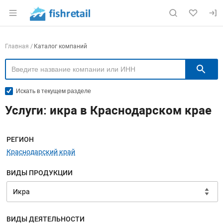
Раздел навигации по сайту fishretail.ru
Навигация по компаниям
Главная
Каталог компаний
П
Искать в текущем разделе
Услуги: икра в Краснодарском крае
Меню навигации
РЕГИОН
Краснодарский край
ВИДЫ ПРОДУКЦИИ
ВИДЫ ДЕЯТЕЛЬНОСТИ