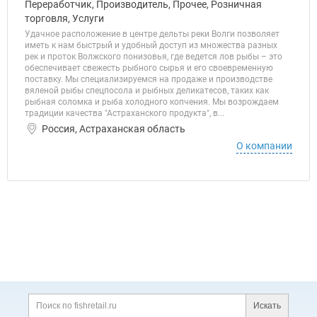
Переработчик, Производитель, Прочее, Розничная
торговля, Услуги
Удачное расположение в центре дельты реки Волги позволяет
иметь к нам быстрый и удобный доступ из множества разных
рек и проток Волжского понизовья, где ведется лов рыбы – это
обеспечивает свежесть рыбного сырья и его своевременную
поставку. Мы специализируемся на продаже и производстве
вяленой рыбы спецпосола и рыбных деликатесов, таких как
рыбная соломка и рыба холодного копчения. Мы возрождаем
традиции качества "Астраханского продукта", в...
Россия, Астраханская область
О компании
Дополнительная информация
Поиск по сайту и ссы
Искать