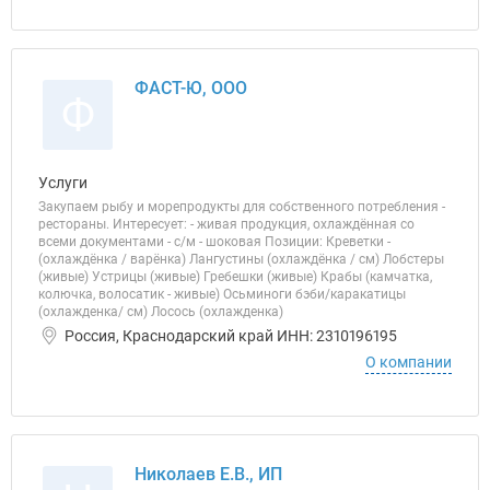
ФАСТ-Ю, ООО
Ф
Услуги
Закупаем рыбу и морепродукты для собственного потребления -
рестораны. Интересует: - живая продукция, охлаждённая со
всеми документами - с/м - шоковая Позиции: Креветки -
(охлаждёнка / варёнка) Лангустины (охлаждёнка / см) Лобстеры
(живые) Устрицы (живые) Гребешки (живые) Крабы (камчатка,
колючка, волосатик - живые) Осьминоги бэби/каракатицы
(охлажденка/ см) Лосось (охлажденка)
Россия, Краснодарский край ИНН: 2310196195
О компании
Николаев Е.В., ИП