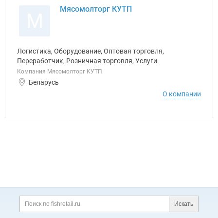
Мясомолторг КУТП
М
Логистика, Оборудование, Оптовая торговля,
Переработчик, Розничная торговля, Услуги
Компания Мясомолторг КУТП
Беларусь
О компании
Дополнительная информация
Поиск по сайту и ссы
Искать