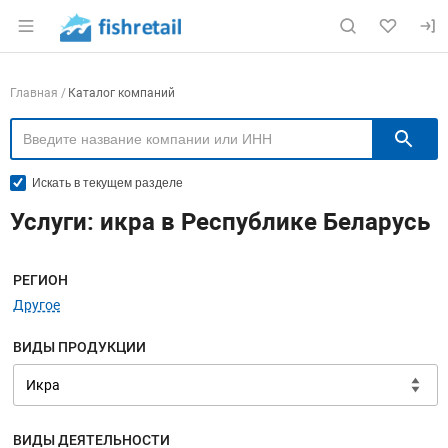
Раздел навигации по сайту fishretail.ru
Навигация по компаниям
Главная
Каталог компаний
П
Искать в текущем разделе
Услуги: икра в Республике Беларусь
Меню навигации
РЕГИОН
Другое
ВИДЫ ПРОДУКЦИИ
ВИДЫ ДЕЯТЕЛЬНОСТИ