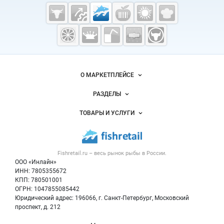
Cсылки на полезные проекты
Fishretail.ru —
рыба,
морепродукты
Важные разделы и контакты
Навигация по сайту
О МАРКЕТПЛЕЙСЕ
Новости Fishretail.ru
РАЗДЕЛЫ
Услуги и цены
Объявления
ТОВАРЫ И УСЛУГИ
Размещение рекламы
Каталог компаний
Рыбные снеки
Публичная оферта
Новости рынка
Рыба
Контактная информация
Форум
Fishretail.ru – весь
рынок рыбы
в России.
Икра
Политика обработки персональных данных
Бренды
ООО «Инлайн»
Морепродукты
Для СМИ
ИНН: 7805355672
Мониторинг
КПП: 780501001
Рыбопосадочный материал
Вакансии
ОГРН: 1047855085442
Полуфабрикаты
Юридический адрес: 196066, г. Санкт-Петербург, Московский
Блог
Консервы
проспект, д. 212
Добавить объявление