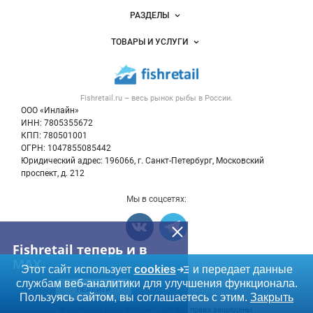
Новости Fishretail.ru
РАЗДЕЛЫ
Услуги и цены
Объявления
ТОВАРЫ И УСЛУГИ
Размещение рекламы
Каталог компаний
Рыбные снеки
Публичная оферта
Новости рынка
Рыба
Контактная информация
Форум
Fishretail.ru – весь
рынок рыбы
в России.
Икра
Политика обработки персональных данных
Бренды
ООО «Инлайн»
Морепродукты
Для СМИ
ИНН: 7805355672
Мониторинг
КПП: 780501001
Рыбопосадочный материал
Вакансии
ОГРН: 1047855085442
Полуфабрикаты
Юридический адрес: 196066, г. Санкт-Петербург, Московский
Блог
Консервы
проспект, д. 212
Добавить объявление
Мы в соцсетях:
Карта объявлений
Fishretail теперь и в
MAX
Этот сайт использует
cookies
и передает данные
Счетчики, авторское право, логотипы
службам веб-аналитики для улучшения функционала.
ПЕРЕЙТИ
Пользуясь сайтом, вы соглашаетесь с этим.
Закрыть
© 2006‑2026 ООО “Инлайн”. 12+ Все права защищены.