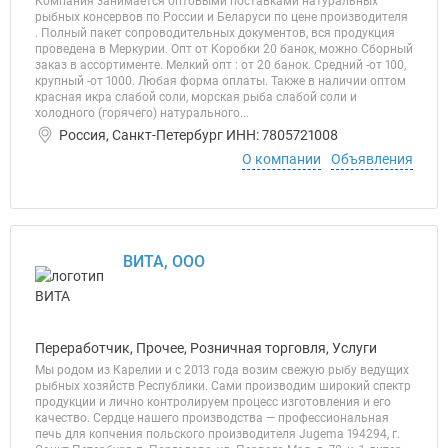
Компания занимается оптовыми поставками натуральных
рыбных консервов по России и Беларуси по цене производителя
. Полный пакет сопроводительных документов, вся продукция
проведена в Меркурии. Опт от Коробки 20 банок, можно Сборный
заказ в ассортименте. Мелкий опт : от 20 банок. Средний -от 100,
крупный -от 1000. Любая форма оплаты. Также в наличии оптом
красная икра слабой соли, морская рыба слабой соли и
холодного (горячего) натурального...
Россия, Санкт-Петербург ИНН: 7805721008
О компании
Объявления
ВИТА, ООО
Переработчик, Прочее, Розничная торговля, Услуги
Мы родом из Карелии и с 2013 года возим свежую рыбу ведущих
рыбных хозяйств Республики. Сами производим широкий спектр
продукции и лично контролируем процесс изготовления и его
качество. Сердце нашего производства — профессиональная
печь для копчения польского производителя Jugema 194294, г.