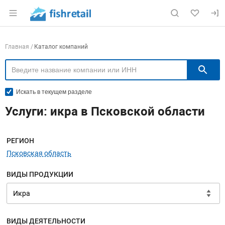
Раздел навигации по сайту fishretail.ru
Навигация по компаниям
Главная
Каталог компаний
П
Искать в текущем разделе
Услуги: икра в Псковской области
Меню навигации
РЕГИОН
Псковская область
ВИДЫ ПРОДУКЦИИ
ВИДЫ ДЕЯТЕЛЬНОСТИ