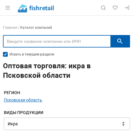
Раздел навигации по сайту fishretail.ru
Навигация по компаниям
Главная
Каталог компаний
П
Искать в текущем разделе
Оптовая торговля: икра в
Псковской области
Меню навигации
РЕГИОН
Псковская область
ВИДЫ ПРОДУКЦИИ