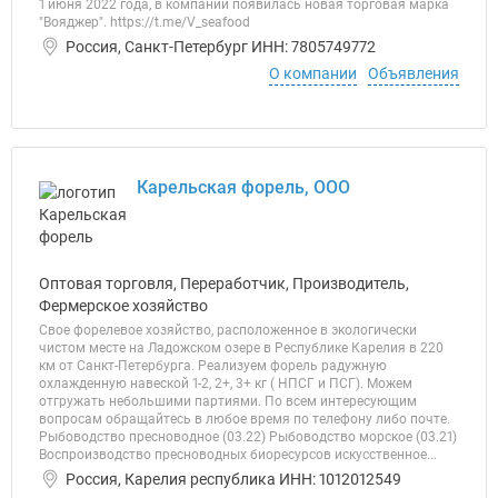
1 июня 2022 года, в компании появилась новая торговая марка
"Вояджер". https://t.me/V_seafood
Россия, Санкт-Петербург ИНН: 7805749772
О компании
Объявления
Карельская форель, ООО
Оптовая торговля, Переработчик, Производитель,
Фермерское хозяйство
Свое форелевое хозяйство, расположенное в экологически
чистом месте на Ладожском озере в Республике Карелия в 220
км от Санкт-Петербурга. Реализуем форель радужную
охлажденную навеской 1-2, 2+, 3+ кг ( НПСГ и ПСГ). Можем
отгружать небольшими партиями. По всем интересующим
вопросам обращайтесь в любое время по телефону либо почте.
Рыбоводство пресноводное (03.22) Рыбоводство морское (03.21)
Воспроизводство пресноводных биоресурсов искусственное...
Россия, Карелия республика ИНН: 1012012549