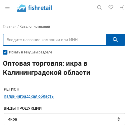
Раздел навигации по сайту fishretail.ru
Навигация по компаниям
Главная
Каталог компаний
П
Искать в текущем разделе
Оптовая торговля: икра в
Калининградской области
Меню навигации
РЕГИОН
Калининградская область
ВИДЫ ПРОДУКЦИИ