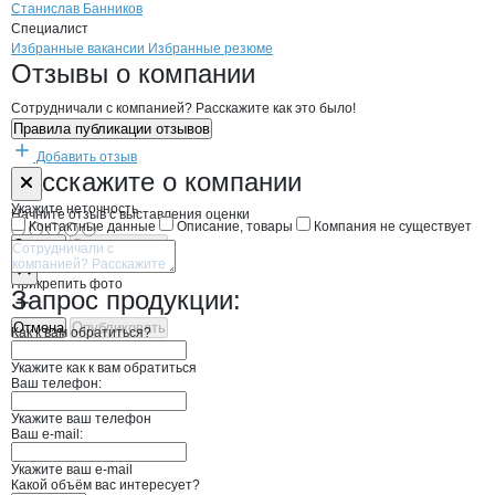
Станислав Банников
Специалист
Бренды
Вакансии в
компани
Банников В. В.
Банников В. В.
Избранные вакансии
Избранные резюме
Новости o
Банников В. В., ИП
Банников В. В.
Отзывы
о компании
Сотрудничали с компанией? Расскажите как это было!
Правила публикации отзывов
Добавить отзыв
Форма обратной связи о неточностях н
Банников В. В
Расскажите
о компании
Укажите неточность
Начните отзыв с выставления оценки
Контактные данные
Описание, товары
Компания не существует
Отмена
Опубликовать
Прикрепить фото
Запрос продукции:
Отмена
Опубликовать
Как к вам обратиться?
Укажите как к вам обратиться
Ваш телефон:
Укажите ваш телефон
Ваш e-mail:
Укажите ваш e-mail
Какой объём вас интересует?