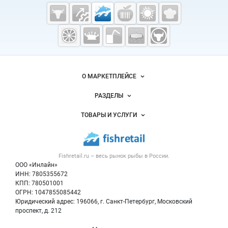
Cсылки на полезные проекты
Fishretail.ru —
рыба,
морепродукты
Важные разделы и контакты
Навигация по сайту
О МАРКЕТПЛЕЙСЕ
Новости Fishretail.ru
РАЗДЕЛЫ
Услуги и цены
Объявления
ТОВАРЫ И УСЛУГИ
Размещение рекламы
Каталог компаний
Рыбные снеки
Публичная оферта
Новости рынка
Рыба
Контактная информация
Форум
Fishretail.ru – весь
рынок рыбы
в России.
Икра
Политика обработки персональных данных
Бренды
ООО «Инлайн»
Морепродукты
Для СМИ
ИНН: 7805355672
Мониторинг
КПП: 780501001
Рыбопосадочный материал
Вакансии
ОГРН: 1047855085442
Полуфабрикаты
Юридический адрес: 196066, г. Санкт-Петербург, Московский
Блог
Консервы
проспект, д. 212
Добавить объявление