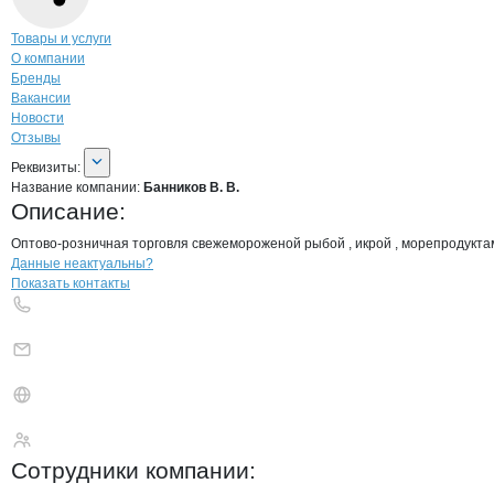
Навигация по странице
компании
Банн
Товары и услуги
О компании
Бренды
Вакансии
Новости
Отзывы
О компании
Банников В. В.
Реквизиты
компании
Банников В. В.
Реквизиты:
Название компании:
Банников В. В.
Описание:
Оптово-розничная торговля свежемороженой рыбой , икрой , морепродукт
Контакты
компании
Банников В. В.
+7(800)000-00-..
Данные неактуальны?
Показать контакты
Банников В. В.
Сотрудники
компании
: