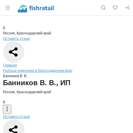
Раздел навигации по сайту fishretail.ru
Краткая информация о компании
Банни
Страница компании
Банников 
Страница компании
Банников В. В., ИП
Б
Россия, Краснодарский край
Оставить отзыв
Навигация по сайту
Главная
Рыбные компании в Краснодарском крае
Банников В. В.
Основная информация о компании
Банников В. В., ИП
Россия, Краснодарский край
Б
Оставить отзыв