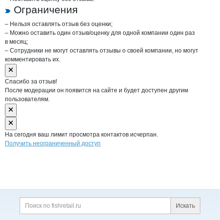
Ограничения
– Нельзя оставлять отзыв без оценки;
– Можно оставить один отзыв/оценку для одной компании один раз
в месяц;
– Сотрудники не могут оставлять отзывы о своей компании, но могут
комментировать их.
Спасибо за отзыв!
После модерации он появится на сайте и будет доступен другим
пользователям.
На сегодня ваш лимит просмотра контактов исчерпан.
Получить неограниченный доступ
Дополнительная информация
Поиск по сайту и ссы
Искать